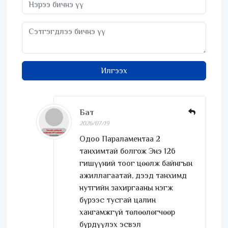
Илгээх
Бат
2026/07/19
Одоо Параламентаа 2
танхимтай болгож Энэ 126
гишүүний тоог цөөлж байнгын
ажиллагаатай, дээд танхимд
нутгийн захиргааны нэгж
бүрээс тусгай цалин
хангамжгүй төлөөлөгчөөр
бүрдүүлэх эсвэл