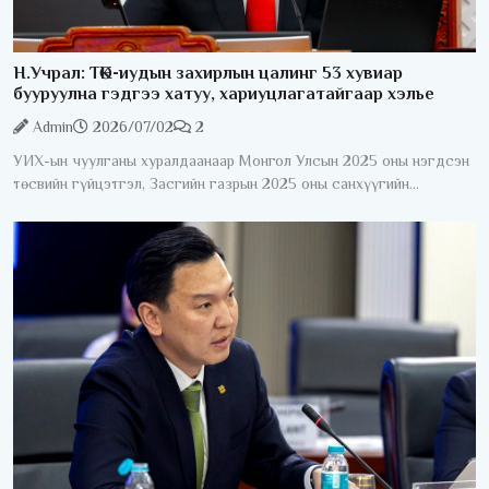
Н.Учрал: ТӨК-иудын захирлын цалинг 53 хувиар
бууруулна гэдгээ хатуу, хариуцлагатайгаар хэлье
Admin
2026/07/02
2
УИХ-ын чуулганы хуралдаанаар Монгол Улсын 2025 оны нэгдсэн
төсвийн гүйцэтгэл, Засгийн газрын 2025 оны санхүүгийн
нэгтгэсэн тайлан болон “Монгол Улсын 2025 оны төсвийн
гүйцэтгэл батлах