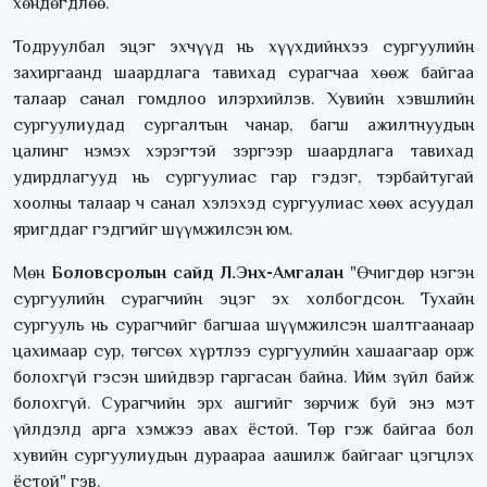
хөндөгдлөө.
Тодруулбал эцэг эхчүүд нь хүүхдийнхээ сургуулийн
захиргаанд шаардлага тавихад сурагчаа хөөж байгаа
талаар санал гомдлоо илэрхийлэв. Хувийн хэвшлийн
сургуулиудад сургалтын чанар, багш ажилтнуудын
цалинг нэмэх хэрэгтэй зэргээр шаардлага тавихад
удирдлагууд нь сургуулиас гар гэдэг, тэрбайтугай
хоолны талаар ч санал хэлэхэд сургуулиас хөөх асуудал
яригддаг гэдгийг шүүмжилсэн юм.
Мөн
Боловсролын сайд Л.Энх-Амгалан
"Өчигдөр нэгэн
сургуулийн сурагчийн эцэг эх холбогдсон. Тухайн
сургууль нь сурагчийг багшаа шүүмжилсэн шалтгаанаар
цахимаар сур, төгсөх хүртлээ сургуулийн хашаагаар орж
болохгүй гэсэн шийдвэр гаргасан байна. Ийм зүйл байж
болохгүй. Сурагчийн эрх ашгийг зөрчиж буй энэ мэт
үйлдэлд арга хэмжээ авах ёстой. Төр гэж байгаа бол
хувийн сургуулиудын дураараа аашилж байгааг цэгцлэх
ёстой" гэв.