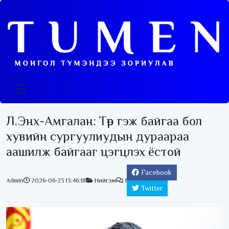
Л.Энх-Амгалан: Төр гэж байгаа бол
хувийн сургуулиудын дураараа
аашилж байгааг цэгцлэх ёстой
Facebook
Admin
2026-06-23 13:46:18
Нийгэм
1
Twitter