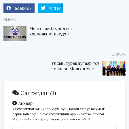
Facebook
Twitter
ӨМНӨХ
Мөнгөний бодлогын
хорооны мэдэгдэл -
2026-03
ДАРААХ
Улсын гуравдугаар төв
эмнэлэг Монгол Улсын
Төрийн соёрхлыг 4 дэх
удаагаа хүртлээ
Сэтгэгдэл
(1)
Анхаар!
Та сэтгэгдэл бичихдээ хууль зүйн болон ёс суртахууныг
баримтална уу. Ёс бус сэтгэгдлийг админ устгах эрхтэй.
Мэдээний сэтгэгдэлд хариуцлага хүлээхгүй. !!!