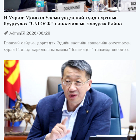
Н.Учрал: Монгол Улсын үндэсний хүнд суртлыг
бууруулах “UNLOCK” санаачилгыг эхлүүлж байна
Admin
2026/06/29
Ерөнхий сайдын дэргэдэх Эдийн засгийн зөвлөлийн өргөтгөсөн
хурал Гадаад харилцааны яамны "Зөвшилцөл" танхимд өнөөдөр
/2026.06.29/ боллоо. Хуралдаанд 100 гаруй гадаадын хөрөнгө