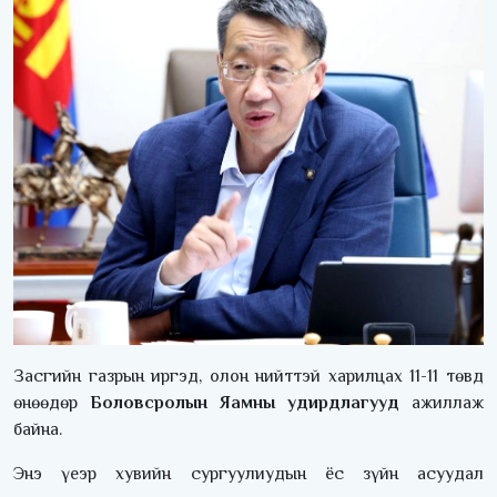
Засгийн газрын иргэд, олон нийттэй харилцах 11-11 төвд
өнөөдөр
Боловсролын Яамны удирдлагууд
ажиллаж
байна.
Энэ үеэр хувийн сургуулиудын ёс зүйн асуудал