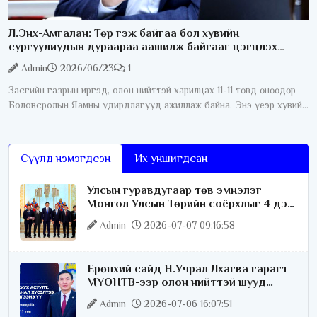
Л.Энх-Амгалан: Төр гэж байгаа бол хувийн
сургуулиудын дураараа аашилж байгааг цэгцлэх
ёстой
Admin
2026/06/23
1
Засгийн газрын иргэд, олон нийттэй харилцах 11-11 төвд өнөөдөр
Боловсролын Яамны удирдлагууд ажиллаж байна. Энэ үеэр хувийн
сургуулиудын ёс зүйн асуудал хөндөгдлөө. Тодруулбал эцэг
эхчүүд
Сүүлд нэмэгдсэн
Их уншигдсан
Улсын гуравдугаар төв эмнэлэг
Монгол Улсын Төрийн соёрхлыг 4 дэх
удаагаа хүртлээ
Admin
2026-07-07 09:16:58
Ерөнхий сайд Н.Учрал Лхагва гарагт
МҮОНТВ-ээр олон нийттэй шууд
ярилцана
Admin
2026-07-06 16:07:51