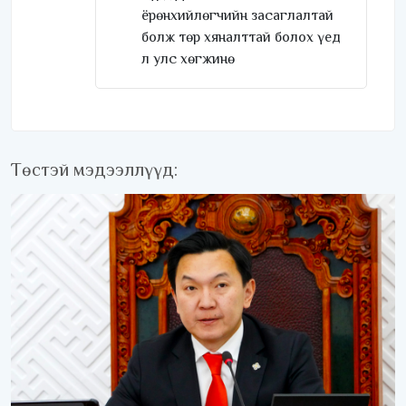
ёрөнхийлөгчийн засаглалтай
болж төр хяналттай болох үед
л улс хөгжинө
Төстэй мэдээллүүд: