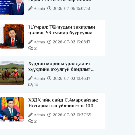
нийттэй шууд ярилцана
Admin
2026-07-06 16:07:51
Н.Учрал: ТӨК-иудын захирлын
цалинг 53 хувиар бууруулна
гэдгээ хатуу,
Admin
2026-07-02 15:08:17
хариуцлагатайгаар хэлье
2
Хурдан морины уралдаанч
хүүхдийн аюулгүй байдлыг
хангах чиглэлээр ажиллаж
Admin
2026-07-02 10:46:17
байна
14
ХЗДХ-ийн сайд С.Амарсайхан:
Нотариатын үйлчилгээг 100
хувь цахимжуулна
Admin
2026-07-02 10:27:55
2