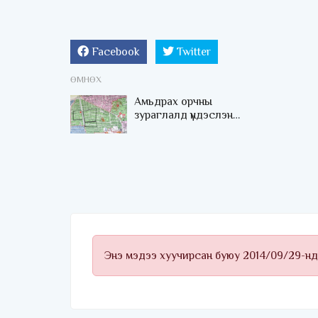
Facebook
Twitter
ӨМНӨХ
Амьдрах орчны
зураглалд үндэслэн
сургууль, цэцэрлэг
баригдаж байна
Энэ мэдээ хуучирсан буюу 2014/09/29-нд