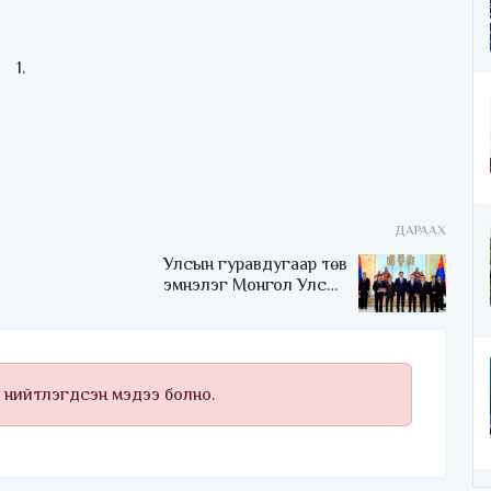
ДАРААХ
Улсын гуравдугаар төв
эмнэлэг Монгол Улсын
Төрийн соёрхлыг 4 дэх
удаагаа хүртлээ
 нийтлэгдсэн мэдээ болно.