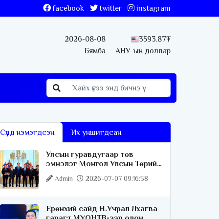
facebook
twitter
instagram
2026-08-08
3593.87₮
Бямба
АНУ-ын доллар
Сүүлд нэмэгдсэн
Их уншигдсан
Улсын гуравдугаар төв
эмнэлэг Монгол Улсын Төрийн
соёрхлыг 4 дэх удаагаа
Admin
2026-07-07 09:16:58
хүртлээ
Ерөнхий сайд Н.Учрал Лхагва
гарагт МҮОНТВ-ээр олон