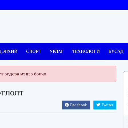
ДЭЛХИЙ
СПОРТ
УРЛАГ
ТЕХНОЛОГИ
БУСАД
тлэгдсэн мэдээ болно.
оглолт
Facebook
Twitter