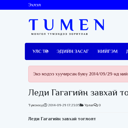
Эхлэл
УЛС ТӨР
ЭДИЙН ЗАСАГ
НИЙГЭМ
Энэ мэдээ хуучирсан буюу 2014/09/29-нд ний
Леди Гагагийн завхай т
Түмэнхүү
2014-09-29 17:23:05
Урлаг
0
Леди Гагагийн завхай тоглолт