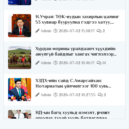
Н.Учрал: ТӨК-иудын захирлын цалинг
53 хувиар бууруулна гэдгээ хатуу,
хариуцлагатайгаар хэлье
Admin
2026-07-02 15:08:17
2
Хурдан морины уралдаанч хүүхдийн
аюулгүй байдлыг хангах чиглэлээр
ажиллаж байна
Admin
2026-07-02 10:46:17
14
ХЗДХ-ийн сайд С.Амарсайхан:
Нотариатын үйлчилгээг 100 хувь
цахимжуулна
Admin
2026-07-02 10:27:55
2
НД-ын багц хуульд нэмэлт, өөрчлөлт
оруулах тухай хууль батлагдлаа
Admin
2026-07-02 10:21:16