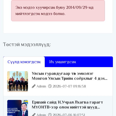
Энэ мэдээ хуучирсан буюу 2014/09/29-нд
нийтлэгдсэн мэдээ болно.
Төстэй мэдээллүүд:
Сүүлд нэмэгдсэн
Их уншигдсан
Улсын гуравдугаар төв эмнэлэг
Монгол Улсын Төрийн соёрхлыг 4 дэх
удаагаа хүртлээ
Admin
2026-07-07 09:16:58
Ерөнхий сайд Н.Учрал Лхагва гарагт
МҮОНТВ-ээр олон нийттэй шууд
ярилцана
Admin
2026-07-06 16:07:51