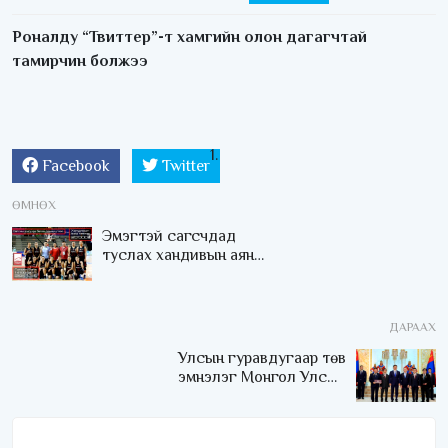
Роналду “Твиттер”-т хамгийн олон дагагчтай
тамирчин болжээ
Facebook
Twitter
ӨМНӨХ
Эмэгтэй сагсчдад
туслах хандивын аян
өрнөжээ
ДАРААХ
Улсын гуравдугаар төв
эмнэлэг Монгол Улсын
Төрийн соёрхлыг 4 дэх
удаагаа хүртлээ