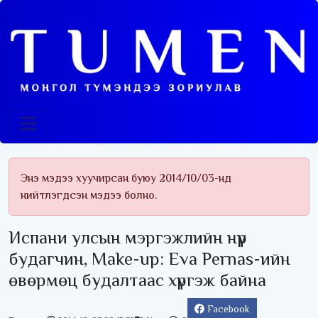
Энэ мэдээ хуучирсан буюу 2014/10/03-нд
нийтлэгдсэн мэдээ болно.
Испани улсын мэргэжлийн нүүр
будагчин, Make-up: Eva Pernas-ийн
өвөрмөц будалтаас хүргэж байна
Facebook