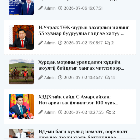
ярилцана
Admin
2026-07-06 16:07:51
Н.Учрал: ТӨК-иудын захирлын цалинг
53 хувиар бууруулна гэдгээ хатуу,
хариуцлагатайгаар хэлье
Admin
2026-07-02 15:08:17
2
Хурдан морины уралдаанч хүүхдийн
аюулгүй байдлыг хангах чиглэлээр
ажиллаж байна
Admin
2026-07-02 10:46:17
14
ХЗДХ-ийн сайд С.Амарсайхан:
Нотариатын үйлчилгээг 100 хувь
цахимжуулна
Admin
2026-07-02 10:27:55
2
НД-ын багц хуульд нэмэлт, өөрчлөлт
оруулах тухай хууль батлагдлаа