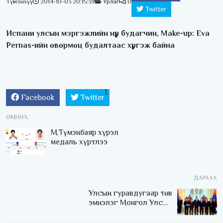
Түмэнхүү
2014-10-03 20:15:39
Урлаг
0
Twitter
Испани улсын мэргэжлийн нүүр будагчин, Make-up: Eva
Pernas-ийн өвөрмөц будалтаас хүргэж байна
Facebook
Twitter
ӨМНӨХ
М.Түмэнбаяр хүрэл
медаль хүртлээ
ДАРААХ
Улсын гуравдугаар төв
эмнэлэг Монгол Улсын
Төрийн соёрхлыг 4 дэх
удаагаа хүртлээ