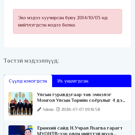
Энэ мэдээ хуучирсан буюу 2014/10/03-нд
нийтлэгдсэн мэдээ болно.
Төстэй мэдээллүүд:
Сүүлд нэмэгдсэн
Их уншигдсан
Улсын гуравдугаар төв эмнэлэг
Монгол Улсын Төрийн соёрхлыг 4 дэх
удаагаа хүртлээ
Admin
2026-07-07 09:16:58
Ерөнхий сайд Н.Учрал Лхагва гарагт
МҮОНТВ-ээр олон нийттэй шууд