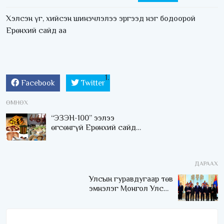
Хэлсэн үг, хийсэн шинэчлэлээ эргээд нэг бодоорой
Ерөнхий сайд аа
Facebook
Twitter
ӨМНӨХ
“ЭЗЭН-100” ээлээ
өгсөнгүй Ерөнхий сайд
аа
ДАРААХ
Улсын гуравдугаар төв
эмнэлэг Монгол Улсын
Төрийн соёрхлыг 4 дэх
удаагаа хүртлээ