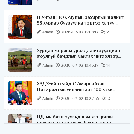
Н.Учрал: ТӨК-иудын захирлын цалинг
53 хувиар бууруулна гэдгээ хатуу,
хариуцлагатайгаар хэлье
Admin
2026-07-02 15:08:17
2
Хурдан морины уралдаанч хүүхдийн
аюулгүй байдлыг хангах чиглэлээр
ажиллаж байна
Admin
2026-07-02 10:46:17
14
ХЗДХ-ийн сайд С.Амарсайхан:
Нотариатын үйлчилгээг 100 хувь
цахимжуулна
Admin
2026-07-02 10:27:55
2
НД-ын багц хуульд нэмэлт, өөрчлөлт
оруулах тухай хууль батлагдлаа
Admin
2026-07-02 10:21:16