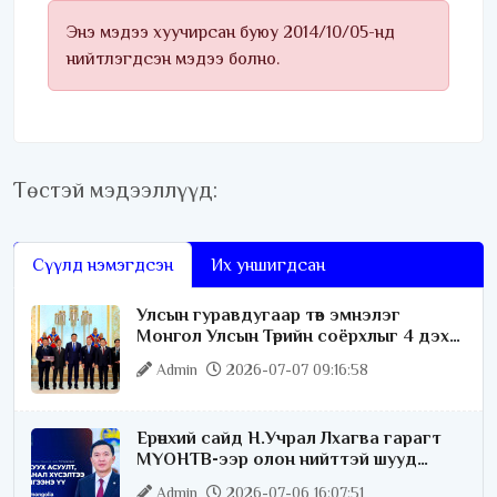
Энэ мэдээ хуучирсан буюу 2014/10/05-нд
нийтлэгдсэн мэдээ болно.
Төстэй мэдээллүүд:
Сүүлд нэмэгдсэн
Их уншигдсан
Улсын гуравдугаар төв эмнэлэг
Монгол Улсын Төрийн соёрхлыг 4 дэх
удаагаа хүртлээ
Admin
2026-07-07 09:16:58
Ерөнхий сайд Н.Учрал Лхагва гарагт
МҮОНТВ-ээр олон нийттэй шууд
ярилцана
Admin
2026-07-06 16:07:51