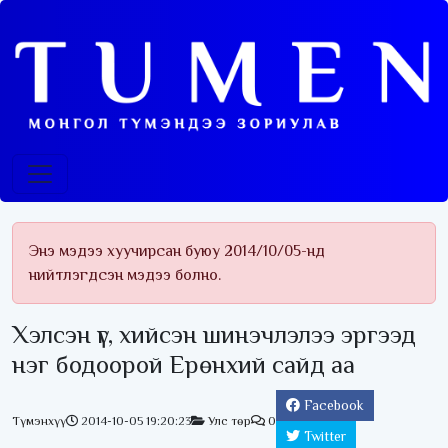
Энэ мэдээ хуучирсан буюу 2014/10/05-нд
нийтлэгдсэн мэдээ болно.
Хэлсэн үг, хийсэн шинэчлэлээ эргээд
нэг бодоорой Ерөнхий сайд аа
Facebook
Түмэнхүү
2014-10-05 19:20:23
Улс төр
0
Twitter