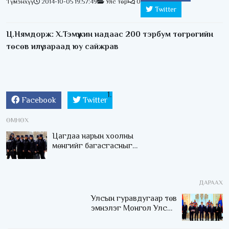
Түмэнхүү
2014-10-05 19:57:49
Улс төр
0
Twitter
Ц.Нямдорж: Х.Тэмүүжин надаас 200 тэрбум төгрөгийн
төсөв илүү зараад юу сайжрав
Facebook
Twitter
ӨМНӨХ
Цагдаа нарын хоолны
мөнгийг багасгасныг
эсэргүүцэв
ДАРААХ
Улсын гуравдугаар төв
эмнэлэг Монгол Улсын
Төрийн соёрхлыг 4 дэх
удаагаа хүртлээ