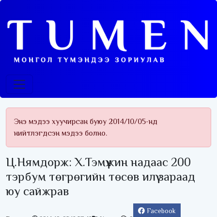
Энэ мэдээ хуучирсан буюу 2014/10/05-нд
нийтлэгдсэн мэдээ болно.
Ц.Нямдорж: Х.Тэмүүжин надаас 200
тэрбум төгрөгийн төсөв илүү зараад
юу сайжрав
Facebook