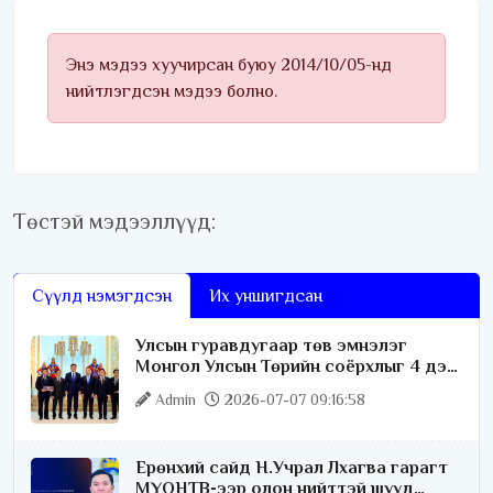
Энэ мэдээ хуучирсан буюу 2014/10/05-нд
нийтлэгдсэн мэдээ болно.
Төстэй мэдээллүүд:
Сүүлд нэмэгдсэн
Их уншигдсан
Улсын гуравдугаар төв эмнэлэг
Монгол Улсын Төрийн соёрхлыг 4 дэх
удаагаа хүртлээ
Admin
2026-07-07 09:16:58
Ерөнхий сайд Н.Учрал Лхагва гарагт
МҮОНТВ-ээр олон нийттэй шууд