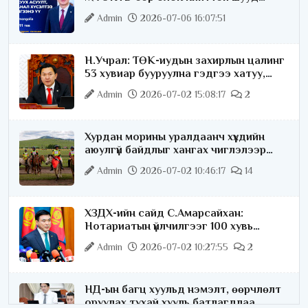
ярилцана
Admin
2026-07-06 16:07:51
Н.Учрал: ТӨК-иудын захирлын цалинг
53 хувиар бууруулна гэдгээ хатуу,
хариуцлагатайгаар хэлье
Admin
2026-07-02 15:08:17
2
Хурдан морины уралдаанч хүүхдийн
аюулгүй байдлыг хангах чиглэлээр
ажиллаж байна
Admin
2026-07-02 10:46:17
14
ХЗДХ-ийн сайд С.Амарсайхан:
Нотариатын үйлчилгээг 100 хувь
цахимжуулна
Admin
2026-07-02 10:27:55
2
НД-ын багц хуульд нэмэлт, өөрчлөлт
оруулах тухай хууль батлагдлаа