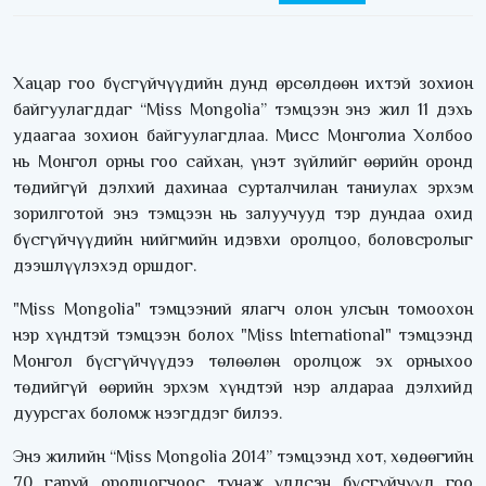
Хацар гоо бүсгүйчүүдийн дунд өрсөлдөөн ихтэй зохион
байгуулагддаг “Miss Mongolia” тэмцээн энэ жил 11 дэхь
удаагаа зохион байгуулагдлаа. Мисс Монголиа Холбоо
нь Монгол орны гоо сайхан, үнэт зүйлийг өөрийн оронд
төдийгүй дэлхий дахинаа сурталчилан таниулах эрхэм
зорилготой энэ тэмцээн нь залуучууд тэр дундаа охид
бүсгүйчүүдийн нийгмийн идэвхи оролцоо, боловсролыг
дээшлүүлэхэд оршдог.
"Miss Mongolia" тэмцээний ялагч олон улсын томоохон
нэр хүндтэй тэмцээн болох "Miss International" тэмцээнд
Монгол бүсгүйчүүдээ төлөөлөн оролцож эх орныхоо
төдийгүй өөрийн эрхэм хүндтэй нэр алдараа дэлхийд
дуурсгах боломж нээгддэг билээ.
Энэ жилийн “Miss Mongolia 2014” тэмцээнд хот, хөдөөгийн
70 гаруй оролцогчоос тунаж үлдсэн бүсгүйчүүд гоо