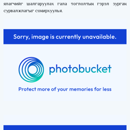
ялагчийг шалгаруулах гала тоглолтын гэрэл зурган
сурвалжлагыг сонирхуулья.