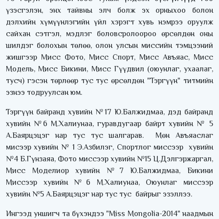
үзэсгэлэн, энх тайвны элч болж эх орныхоо болон
дэлхийн хүмүүнлэгийн үйл хэрэгт хувь нэмрээ оруулж
сайхан сэтгэл, мэдлэг боловсролоороо өрсөлдөн оны
шилдэг болохын төлөө, олон улсын миссийн тэмцээний
жишгээр Мисс Фото, Мисс Спорт, Мисс Авъяас, Мисс
Модель, Мисс Бикини, Мисс Гүүдвил (оюунлаг, ухаалаг,
тусч) гэсэн төрлөөр тус тус өрсөлдөн "Тэргүүн" титмийн
эзнээ тодруулсан юм.
Тэргүүн байранд хувийн №17 Ю.Балжидмаа, дэд байранд
хувийн №6 М.Халиунаа, гуравдугаар байрт хувийн № 5
А.Баярцэцэг нар тус тус шалгарав. Мөн Авъяаслаг
мисээр хувийн № 1 Э.Азбилэг, Спортлог миссээр хувийн
№4 Б.Гүнзаяа, Фото миссээр хувийн №15 Ц.Дэлгэржаргал,
Мисс Моделиор хувийн №7 Ю.Балжидмаа, Бикини
Миссээр хувийн №6 М.Халиунаа, Оюунлаг миссээр
хувийн №5 А.Баярцэцэг нар тус тус байрыг эзэллээ.
Ингээд уншигч та бүхэндээ "Miss Mongolia-2014" наадмын