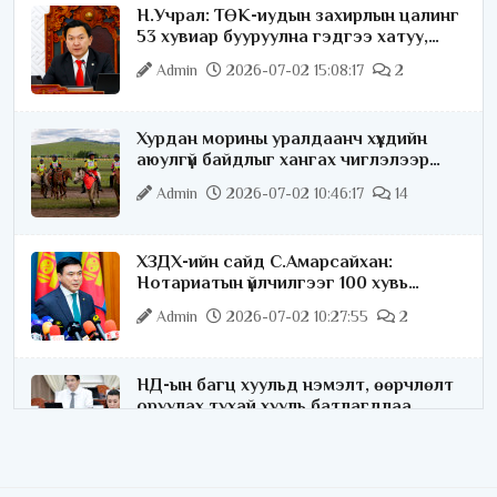
Н.Учрал: ТӨК-иудын захирлын цалинг
53 хувиар бууруулна гэдгээ хатуу,
хариуцлагатайгаар хэлье
Admin
2026-07-02 15:08:17
2
Хурдан морины уралдаанч хүүхдийн
аюулгүй байдлыг хангах чиглэлээр
ажиллаж байна
Admin
2026-07-02 10:46:17
14
ХЗДХ-ийн сайд С.Амарсайхан:
Нотариатын үйлчилгээг 100 хувь
цахимжуулна
Admin
2026-07-02 10:27:55
2
НД-ын багц хуульд нэмэлт, өөрчлөлт
оруулах тухай хууль батлагдлаа
Admin
2026-07-02 10:21:16