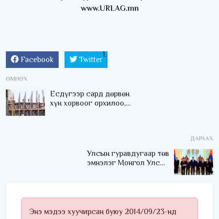
www.URLAG.mn
Facebook
Twitter
ӨМНӨХ
Есдүгээр сард дөрвөн
хүн хорвоог орхилоо,
Хууль сахиулагчид аа!!!
ДАРААХ
Улсын гуравдугаар төв
эмнэлэг Монгол Улсын
Төрийн соёрхлыг 4 дэх
удаагаа хүртлээ
Энэ мэдээ хуучирсан буюу 2014/09/23-нд