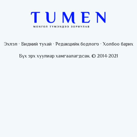
“Playtime” хөгжмийн наадмын үеэр
цагдаагийн байгууллагаас 24 цагаар
хяналт тавина
Admin
2026-07-02 09:10:46
С.Шижирбат: 1024 бөхийн
барилдааныг 3 өдөрт шилжүүлбэл
Эхлэл
·
Бидний тухай
·
Редакцийн бодлого
·
Холбоо барих
найраа тун нарийн явагдана
Admin
2026-07-01 13:05:05
Бүх эрх хуулиар хамгаалагдсан. © 2014-2021
Наадмаар хоол үйлдвэрлэл, худалдаа
үйлчилгээ эрхлэх хүсэлтийг license.mn
сайтаар авч байна
Admin
2026-07-01 12:55:19
Өнөөдрөөс эхлэн 18 нас хүрээгүй хүүхэд
мопед, скүтер, суррон унахгүй
Admin
2026-07-01 10:42:00