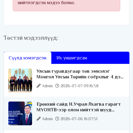
нийтлэгдсэн мэдээ болно.
Төстэй мэдээллүүд:
Сүүлд нэмэгдсэн
Их уншигдсан
Улсын гуравдугаар төв эмнэлэг
Монгол Улсын Төрийн соёрхлыг 4 дэх
удаагаа хүртлээ
Admin
2026-07-07 09:16:58
Ерөнхий сайд Н.Учрал Лхагва гарагт
МҮОНТВ-ээр олон нийттэй шууд
ярилцана
Admin
2026-07-06 16:07:51