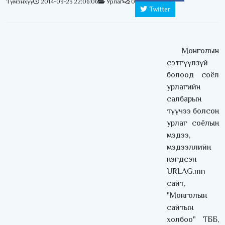
Түмэнхүү
2014-09-23 22:06:06
Урлаг
0
Twitter
Монголын
сэтгүүлзүй
болоод соёл
урлагийн
салбарын
түүчээ болсон
урлаг соёлын
мэдээ,
мэдээллийн
нэгдсэн
URLAG.mn
сайт,
"Монголын
сайтын
холбоо" ТББ,