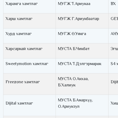
Харанга хамтлаг
МУГЖ Т.Ариунаа
BX
Харш хамтлаг
МУГЖ Г.Ариунбаатар
GE
Хурд хамтлаг
МУГЖ Ө.Уянга
АН
Харсарнай хамтлаг
МУСТА Б.Чинбат
Эгш
Sweetymotion хамтлаг
МУСТА Т.Дэлгэрмөрөн
S4 
МУСТА О.Анхаа,
Freezone хамтлаг
Diji
Б.Халиун
МУСТА Б.Амархүү,
Dijital хамтлаг
Хиш
О.Ариунзул