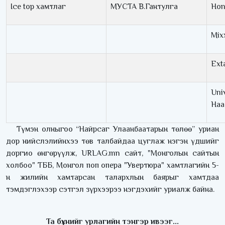
Ice top хамтлаг
МУСТА В.Гантулга
Hon
Mix
Ext
Uni
Наа
Түмэн олныгоо “Найрсаг Улаанбаатарын төлөө” уриан
дор нийслэлийнхээ төв талбайдаа цуглаж нэгэн үдшийг
доргио өнгөрүүлж, URLAG.mn сайт, "Монголын сайтын
холбоо" ТББ, Монгол поп опера "Увертюра" хамтлагийн 5-
н жилийн хамтарсан талархлын баярыг хамтдаа
тэмдэглэхээр сэтгэл зүрхээрээ нэгдэхийг уриалж байна.
Та бүхнийг урлагийн тэнгэр ивээг...