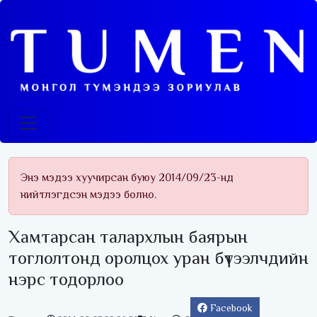
Энэ мэдээ хуучирсан буюу 2014/09/23-нд
нийтлэгдсэн мэдээ болно.
Хамтарсан талархлын баярын
тоглолтонд оролцох уран бүтээлчдийн
нэрс тодорлоо
Facebook