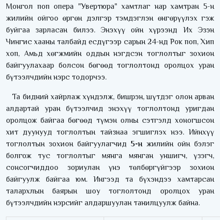
Монгол поп опера "Увертюра" хамтлаг нар хамтран 5-н
жилийн ойгоо өргөн дэлгэр тэмдэглэн өнгөрүүлэх гэж
буйгаа зарласан билээ. Энэхүү ойн хүрээнд Их Эзэн
Чингис хааны талбайд есдүгээр сарын 24-нд Рок поп, Хип
хоп, Амьд хөгжмийн оддын нэгдсэн тоглолтыг зохион
байгуулахаар болсон бөгөөд тоглолтонд оролцох уран
бүтээлчдийн нэрс тодорчээ.
Та бидний хайрлаж хүндэлж, бишрэн, шүтдэг олон арван
алдартай уран бүтээлчид энэхүү тоглолтонд уригдан
оролцож байгаа бөгөөд түмэн олны сэтгэлд хоногшсон
хит дуунууд тоглолтын тайзнаа эгшиглэх нээ. Ийнхүү
тоглолтын зохион байгуулагчид
5-н
жилийн ойн бэлэг
болгож тус тоглолтыг мянга мянган уншигч, үзэгч,
сонсогчиддоо зориулан үнэ төлбөргүйгээр зохион
байгуулж байгаа юм. Ингээд та бүхэндээ хамтарсан
талархлын баярын шоу тоглолтонд оролцох уран
бүтээлчдийн нэрсийг алдаршуулан танилцуулж байна.