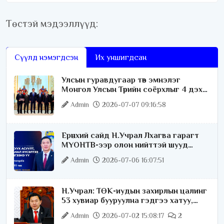
Төстэй мэдээллүүд:
Сүүлд нэмэгдсэн
Их уншигдсан
Улсын гуравдугаар төв эмнэлэг
Монгол Улсын Төрийн соёрхлыг 4 дэх
удаагаа хүртлээ
Admin
2026-07-07 09:16:58
Ерөнхий сайд Н.Учрал Лхагва гарагт
МҮОНТВ-ээр олон нийттэй шууд
ярилцана
Admin
2026-07-06 16:07:51
Н.Учрал: ТӨК-иудын захирлын цалинг
53 хувиар бууруулна гэдгээ хатуу,
хариуцлагатайгаар хэлье
Admin
2026-07-02 15:08:17
2