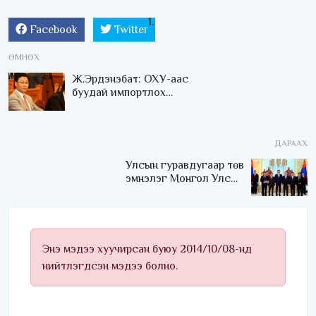
Facebook
Twitter
ӨМНӨХ
Ж.Эрдэнэбат: ОХУ-аас
буудай импортлох
шийдвэрт харамсаж
байна
ДАРААХ
Улсын гуравдугаар төв
эмнэлэг Монгол Улсын
Төрийн соёрхлыг 4 дэх
удаагаа хүртлээ
Энэ мэдээ хуучирсан буюу 2014/10/08-нд
нийтлэгдсэн мэдээ болно.