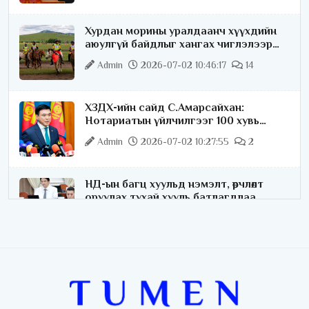
Хурдан морины уралдаанч хүүхдийн
аюулгүй байдлыг хангах чиглэлээр
ажиллаж байна
Admin
2026-07-02 10:46:17
14
ХЗДХ-ийн сайд С.Амарсайхан:
Нотариатын үйлчилгээг 100 хувь
цахимжуулна
Admin
2026-07-02 10:27:55
2
НД-ын багц хуульд нэмэлт, өөрчлөлт
оруулах тухай хууль батлагдлаа
Admin
2026-07-02 10:21:16
“Playtime” хөгжмийн наадмын үеэр
цагдаагийн байгууллагаас 24 цагаар
хяналт тавина
Admin
2026-07-02 09:10:46