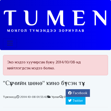
Энэ мэдээ хуучирсан буюу 2014/10/08-нд
нийтлэгдсэн мэдээ болно.
“Сүүлчийн шөнө“ кино бүтсэн түүх
Facebook
Түмэнхүү
2014-10-08 01:33:42
Урлаг
0
Twitter