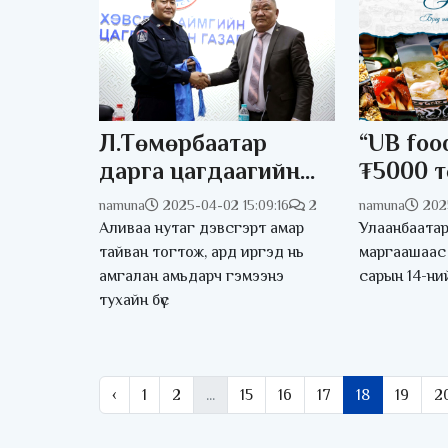
Л.Төмөрбаатар
“UB foo
дарга цагдаагийн
₮5000 т
байгууллагадаа
Монгол
namuna
2025-04-02 15:09:16
2
namuna
202
ганзага дүүрэн
хүссэнэ
Аливаа нутаг дэвсгэрт амар
Улаанбаатар
зочлов
боломж
тайван тогтож, ард иргэд нь
маргаашаас 
амгалан амьдарч гэмээнэ
сарын 14-ни
тухайн бүс
‹
1
2
...
15
16
17
18
19
2