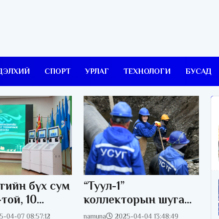
ДЭЛХИЙ
СПОРТ
УРЛАГ
ТЕХНОЛОГИ
БУСАД
гийн бүх сум
“Туул-1”
ой, 10
коллекторын шугам
ь
угсралтын ажил
5-04-07 08:57:12
namuna
2025-04-04 13:48:49