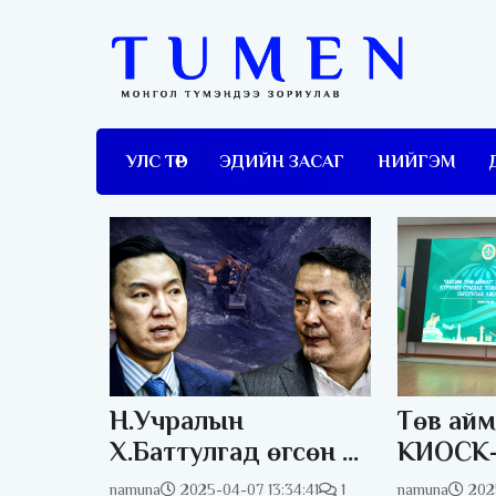
УЛС ТӨР
ЭДИЙН ЗАСАГ
НИЙГЭМ
Н.Учралын
Төв айм
Х.Баттулгад өгсөн 7
КИОСК-т
хоногийн хугацаа
сургуул
namuna
2025-04-07 13:34:41
1
namuna
202