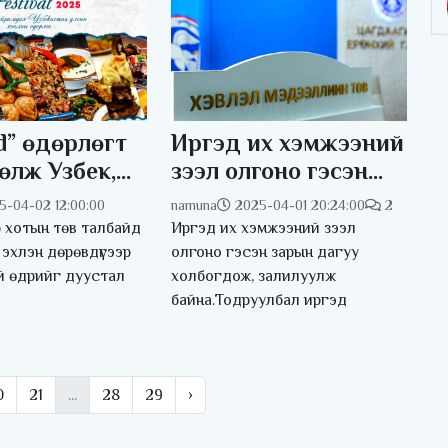
d” өдөрлөгт
Иргэд их хэмжээний
өлж Узбек,
зээл олгоно гэсэн
 хоол
зарын дагуу
5-04-02 12:00:00
namuna
2025-04-01 20:24:00
2
эрээ амтлах
холбогдож
 хотын төв талбайд
Иргэд их хэмжээний зээл
той
залилуулж байна
эхлэн дөрөвдүгээр
олгоно гэсэн зарын дагуу
й өдрийг дуустал
холбогдож, залилуулж
байна.Тодруулбал иргэд
0
21
...
28
29
›