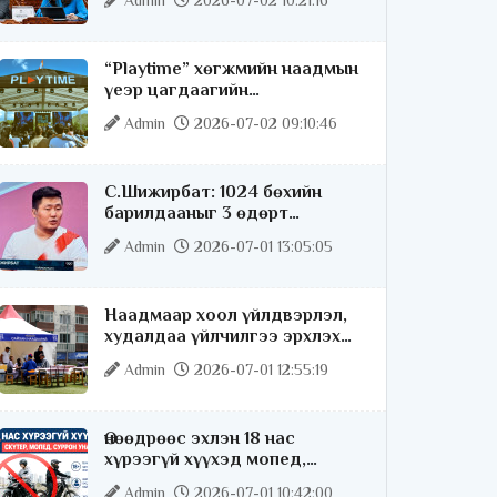
Admin
2026-07-02 10:21:16
“Playtime” хөгжмийн наадмын
үеэр цагдаагийн
байгууллагаас 24 цагаар
Admin
2026-07-02 09:10:46
хяналт тавина
С.Шижирбат: 1024 бөхийн
барилдааныг 3 өдөрт
шилжүүлбэл найраа тун
Admin
2026-07-01 13:05:05
нарийн явагдана
Наадмаар хоол үйлдвэрлэл,
худалдаа үйлчилгээ эрхлэх
хүсэлтийг license.mn сайтаар
Admin
2026-07-01 12:55:19
авч байна
Өнөөдрөөс эхлэн 18 нас
хүрээгүй хүүхэд мопед,
скүтер, суррон унахгүй
Admin
2026-07-01 10:42:00