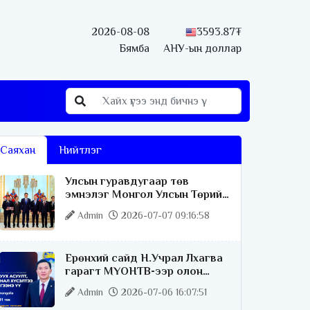
2026-08-08
3593.87₮
Бямба
АНУ-ын доллар
Саяхан
Нийтлэг
Улсын гуравдугаар төв
эмнэлэг Монгол Улсын Төрийн
соёрхлыг 4 дэх удаагаа
Admin
2026-07-07 09:16:58
хүртлээ
Ерөнхий сайд Н.Учрал Лхагва
гарагт МҮОНТВ-ээр олон
нийттэй шууд ярилцана
Admin
2026-07-06 16:07:51