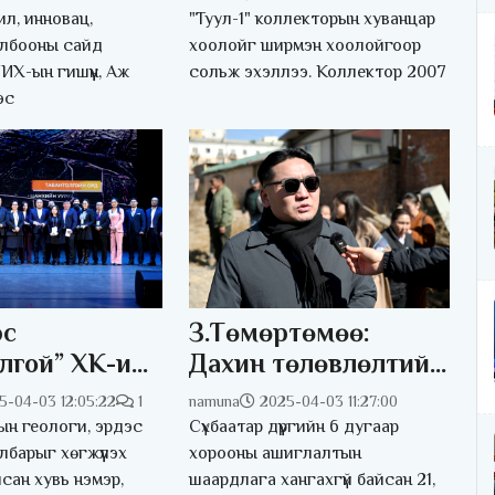
нктэй боллоо
эхэллээ
л, инновац,
"Туул-1" коллекторын хуванцар
олбооны сайд
хоолойг ширмэн хоолойгоор
 УИХ-ын гишүүн, Аж
сольж эхэллээ. Коллектор 2007
эс
эс
З.Төмөртөмөө:
лгой” ХК-ийн
Дахин төлөвлөлтийн
ичид “Шилдэг
улмаас хохирсон
5-04-03 12:05:22
1
namuna
2025-04-03 11:27:00
ын баг”-аар
иргэдийг түр орон
н геологи, эрдэс
Сүхбаатар дүүргийн 6 дугаар
лаа
сууцаар хангана
лбарыг хөгжүүлэх
хорооны ашиглалтын
лсан хувь нэмэр,
шаардлага хангахгүй байсан 21,