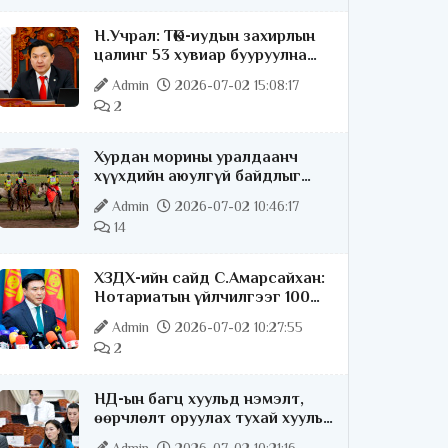
Н.Учрал: ТӨК-иудын захирлын
цалинг 53 хувиар бууруулна
гэдгээ хатуу,
Admin
2026-07-02 15:08:17
хариуцлагатайгаар хэлье
2
Хурдан морины уралдаанч
хүүхдийн аюулгүй байдлыг
хангах чиглэлээр ажиллаж
Admin
2026-07-02 10:46:17
байна
14
ХЗДХ-ийн сайд С.Амарсайхан:
Нотариатын үйлчилгээг 100
хувь цахимжуулна
Admin
2026-07-02 10:27:55
2
НД-ын багц хуульд нэмэлт,
өөрчлөлт оруулах тухай хууль
батлагдлаа