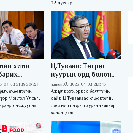
22 дугаар
ийн хийн
Ц.Туваан: Төгрөг
барих
нуурын орд болон
 байгаль
Х.Баттулга гишүүний
5-04-02 21:28:20
1
namuna
2025-04-02 21:13:15
 нөлөөлөх
асуудал хуулийн
зрын өнөөдрийн
Аж үйлдвэр, эрдэс баялгийн
 үнэлгээг
дагуу шийдэгдэх
үеэр Монгол Улсын
сайд Ц.Туваанаас өнөөдрийн
гэрээр дамжуулан
Засгийн газрын хуралдаанаар
 гуравдугаар
ёстой
хэлэлцсэн
 багтаан