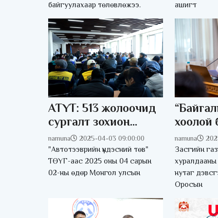
байгуулахаар төлөвлөжээ.
ашигт
АТҮТ: 513 жолоочид
“Байгал
сургалт зохион
хоолой 
байгууллаа
төслийн
namuna
2025-04-03 09:00:00
namuna
202
орчинд
"Автотээврийн үндэсний төв"
Засгийн га
байдлын
ТӨҮГ-аас 2025 оны 04 сарын
хуралдааны 
02-ны өдөр Монгол улсын
нутаг дэвс
энэ оны
Оросын
улиралд
хийнэ“