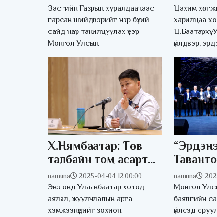
дуусахад 2 өдөр
Старли
Засгийн Газрын хуралдаанаас
Цахим хөгжи
үлдлээ
гарсан шийдвэрийг нэр бүхий
харилцаа х
сайд нар танилцуулах үеэр
Ц.Баатархүү,
Монгол Улсын
үйлдвэр, эрд
Х.Нямбаатар: Төв
“Эрдэн
талбайн том асарт
Таванто
орж узбек хоолоор
геолог
namuna
2025-04-04 12:00:00
namuna
202
үйлчлүүлэх бол 5,000
хайгуул
Энэ онд Улаанбаатар хотод
Монгол Улсы
төгрөг төлнө
шалгар
аялал, жуулчлалын арга
баялгийн са
хэмжээнүүдийг зохион
үйлсэд оруу