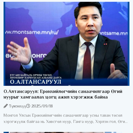
орныхоо хөгжил
О.Алтансаруул: Ерөнхийлөгчийн санаачилгаар Өгий
нуурыг хамгаалах цогц ажил хэрэгжиж байна
Түмэнхүү
2025/09/18
Монгол Улсын Ерөнхийлөгчийн санаачилгаар усны таван төсөл
хэрэгжүүлж байгаа нь Хөвсгөл нуур, Ганга нуур, Хэрлэн гол, Өгий
нуур, нийслэлийн Сонгинохайрхан дүүрэгт буй Бумбат рашаан юм.