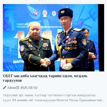
ОБЕГ-ын алба хаагчдад төрийн одон, медаль
гардуулав
Admin
2025/12/30
Үндэсний эрх чөлөө, тусгаар тогтнолоо сэргээн мандуулсны
түүхт 114 жилийн ойг тохиолдуулан Монгол Улсын Ерөнхийлөгчийн
зарлигаар эрхэлсэн ажил, салбартаа үр бүтээлтэй ажиллан, эх