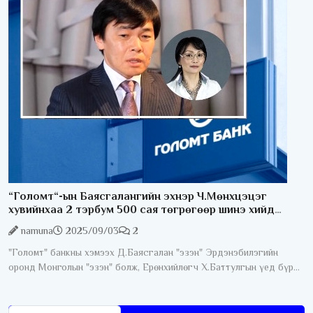
Энэ удаад
“Голомт“-ын Баясгалангийн эхнэр Ч.Мөнхцэцэг
хувийнхаа 2 тэрбум 500 сая төгрөгөөр шинэ хийд
бариуллаа
namuna
2025/09/03
2
"Голомт" банкны хэмээх Д.Баясгалан "эзэн" Эрдэнэбилэгийн
оронд Монголын "эзэн" болж, Ерөнхийлөгч Х.Баттулгын үед бүр
хаан болж, хаданд гарсан гэж байгаа. Ковидын үед хил