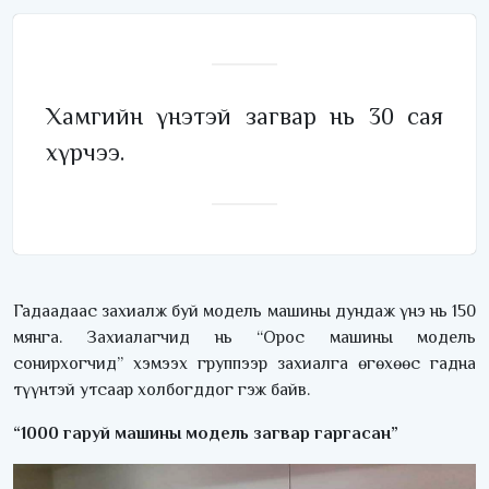
Хамгийн үнэтэй загвар нь 30 сая
хүрчээ.
Гадаадаас захиалж буй модель машины дундаж үнэ нь 150
мянга. Захиалагчид нь “Орос машины модель
сонирхогчид” хэмээх группээр захиалга өгөхөөс гадна
түүнтэй утсаар холбогддог гэж байв.
“1000 гаруй машины модель загвар гаргасан”