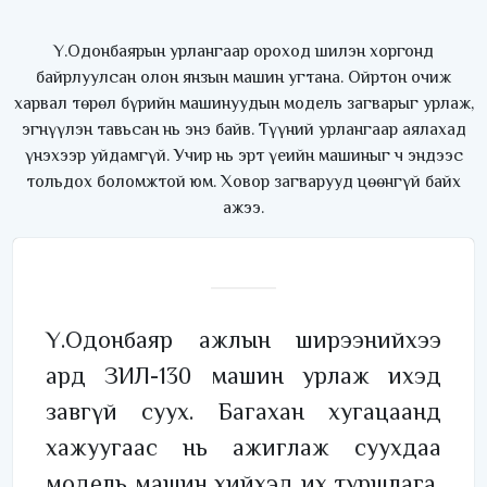
Ү.Одонбаярын урлангаар ороход шилэн хоргонд
байрлуулсан олон янзын машин угтана. Ойртон очиж
харвал төрөл бүрийн машинуудын модель загварыг урлаж,
эгнүүлэн тавьсан нь энэ байв. Түүний урлангаар аялахад
үнэхээр уйдамгүй. Учир нь эрт үеийн машиныг ч эндээс
тольдох боломжтой юм. Ховор загварууд цөөнгүй байх
ажээ.
Ү.Одонбаяр ажлын ширээнийхээ
ард ЗИЛ-130 машин урлаж ихэд
завгүй суух. Багахан хугацаанд
хажуугаас нь ажиглаж суухдаа
модель машин хийхэд их туршлага,