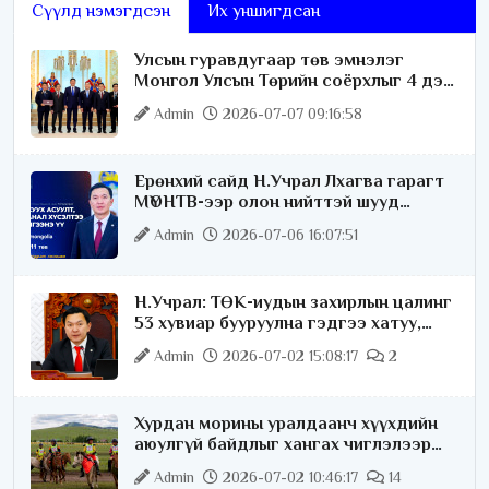
Сүүлд нэмэгдсэн
Их уншигдсан
Улсын гуравдугаар төв эмнэлэг
Монгол Улсын Төрийн соёрхлыг 4 дэх
удаагаа хүртлээ
Admin
2026-07-07 09:16:58
Ерөнхий сайд Н.Учрал Лхагва гарагт
МҮОНТВ-ээр олон нийттэй шууд
ярилцана
Admin
2026-07-06 16:07:51
Н.Учрал: ТӨК-иудын захирлын цалинг
53 хувиар бууруулна гэдгээ хатуу,
хариуцлагатайгаар хэлье
Admin
2026-07-02 15:08:17
2
Хурдан морины уралдаанч хүүхдийн
аюулгүй байдлыг хангах чиглэлээр
ажиллаж байна
Admin
2026-07-02 10:46:17
14