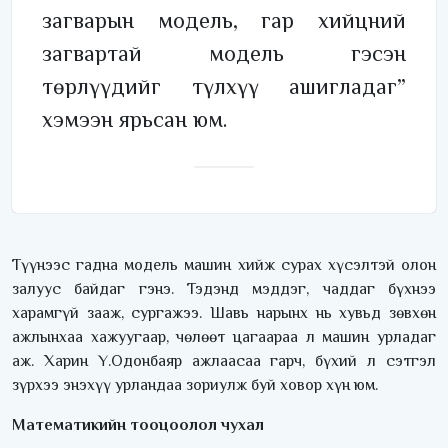
загварын модель, гар хийцний
загвартай модель гэсэн
төрлүүдийг түлхүү ашигладаг”
хэмээн ярьсан юм.
Түүнээс гадна модель машин хийж сурах хүсэлтэй олон
залуус байдаг гэнэ. Тэдэнд мэддэг, чаддаг бүхнээ
харамгүй зааж, сургажээ. Шавь нарынх нь хувьд зөвхөн
ажлынхаа хажуугаар, чөлөөт цагаараа л машин урладаг
аж. Харин Ү.Одонбаяр ажлаасаа гарч, бүхий л сэтгэл
зүрхээ энэхүү урландаа зориулж буй ховор хүн юм.
Математикийн тооцоолол чухал