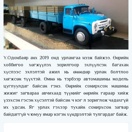
Ү.Одонбаяр анх 2019 онд урлангаа нээж байжээ. Өөрийн
хоббигоо хөгжүүлэх зорилгоор эхлүүлсэн багахан
хүслээс эхлэлтэй ажил нь өнөөдөр урлан болтлоо
хөгжсөн түүхтэй. Өмнө нь тэрбээр автомашины модель
цуглуулдаг байсан гэнэ. Өөрийн сонирхсон машины
жижиг загвараа авчихаад түүнийг өөрийн гараар хийж
үзэхсэн гэсэн хүсэлтэй байсан ч нэг л зориглож чадахгүй
их удсан. Яг урлах гэхээр тухайн сонирхсон загвар
байдаггүй ч юмуу ямар нэгэн хүндрэлтэй тулгардаг байж.