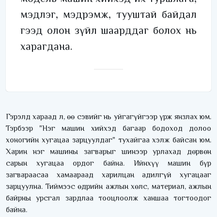
мэдлэг, мэдрэмж, тууштай байдал
гээд олон зүйл шаарддаг болох нь
харагдана.
Гэрэлд хараад л, өө сэвийг нь уйгагүйгээр үрж янзлах юм.
Тэрбээр "Нэг машин хийхэд багаар бодоход долоо
хоногийн хугацаа зарцуулдаг" тухайгаа хэлж байсан юм.
Харин нэг машины загварыг шинээр урлахад дөрвөн
сарын хугацаа ордог байна. Ийнхүү машин бүр
загвараасаа хамаараад харилцан адилгүй хугацааг
зарцуулна. Тиймээс өдрийн ажлын хөлс, материал, ажлын
байрны урсгал зардлаа тооцлоолж ханшаа тогтоодог
байна.