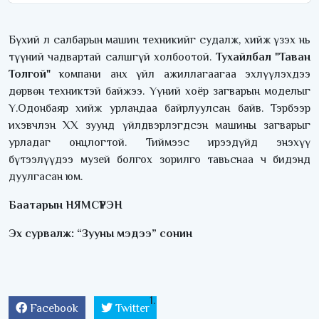
Бүхий л салбарын машин техникийг судалж, хийж үзэх нь
түүний чадвартай салшгүй холбоотой.
Тухайлбал "Таван
Толгой"
компани анх үйл ажиллагаагаа эхлүүлэхдээ
дөрвөн техниктэй байжээ. Үүний хоёр загварын моделыг
Ү.Одонбаяр хийж урландаа байрлуулсан байв. Тэрбээр
ихэвчлэн XX зуунд үйлдвэрлэгдсэн машины загварыг
урладаг онцлогтой. Тиймээс ирээдүйд энэхүү
бүтээлүүдээ музей болгох зорилго тавьснаа ч бидэнд
дуулгасан юм.
Баатарын НЯМСҮРЭН
Эх сурвалж: “Зууны мэдээ” сонин
Facebook
Twitter