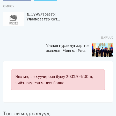
ӨМНӨХ
Д.Сумъяабазар:
Улаанбаатар хот
хөгжлийн хоёр
хөдөлгүүртэй болно
ДАРААХ
Улсын гуравдугаар төв
эмнэлэг Монгол Улсын
Төрийн соёрхлыг 4 дэх
удаагаа хүртлээ
Энэ мэдээ хуучирсан буюу 2023/04/20-нд
нийтлэгдсэн мэдээ болно.
Төстэй мэдээллүүд: