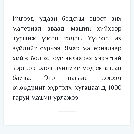
Ингээд удаан бодсны эцэст анх
материал аваад машин хийхээр
туршиж үзсэн гэдэг. Үүнээс их
зүйлийг сурчээ. Ямар материалаар
хийж болох, юуг анхаарах хэрэгтэй
зэргээр олон зүйлийг мэдэж авсан
байна. Энэ цагаас эхлээд
өнөөдрийг хүртэлх хугацаанд 1000
гаруй машин урлажээ.