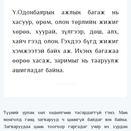
Ү.Одонбаярын ажлын багаж нь
хасуур, өрөм, олон төрлийн жижиг
хөрөө, хуурай, зүлгээр, дөш, алх,
хайч гээд олон. Гэхдээ бүгд жижиг
хэмжээтэй байх аж. Ихэнх багажаа
өөрөө хасаж, заримыг нь тааруулж
ашигладаг байна.
Түүний урлан хөл хөдөлгөөн тасардаггүй гэнэ. Мөн
монголд ганц загварууд ч цөөнгүй байдаг юм байна.
Загваруудаа цөөн тоогоор гаргадаг учир их хурдан