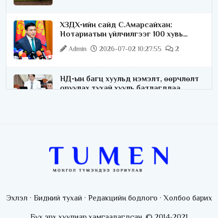
ХЗДХ-ийн сайд С.Амарсайхан:
Нотариатын үйлчилгээг 100 хувь
цахимжуулна
Admin
2026-07-02 10:27:55
2
НД-ын багц хуульд нэмэлт, өөрчлөлт
оруулах тухай хууль батлагдлаа
Admin
2026-07-02 10:21:16
“Playtime” хөгжмийн наадмын үеэр
цагдаагийн байгууллагаас 24 цагаар
хяналт тавина
Admin
2026-07-02 09:10:46
С.Шижирбат: 1024 бөхийн
барилдааныг 3 өдөрт шилжүүлбэл
Эхлэл
·
Бидний тухай
·
Редакцийн бодлого
·
Холбоо барих
найраа тун нарийн явагдана
Admin
2026-07-01 13:05:05
Бүх эрх хуулиар хамгаалагдсан. © 2014-2021