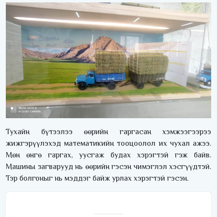
Тухайн бүтээлээ өөрийн гаргасан хэмжээгээрээ
жижгэрүүлэхэд математикийн тооцоолол их чухал ажээ.
Мөн өнгө гаргах, уусгаж будах хэрэгтэй гэж байв.
Машины загварууд нь өөрийн гэсэн чимэглэл хэсгүүдтэй.
Тэр болгоныг нь мэддэг байж урлах хэрэгтэй гэсэн.