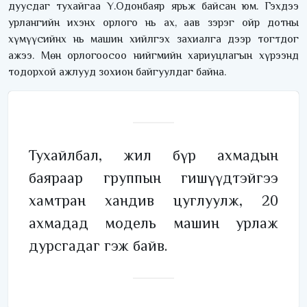
дуусдаг тухайгаа Ү.Одонбаяр ярьж байсан юм. Гэхдээ
урлангийн ихэнх орлого нь ах, аав зэрэг ойр дотны
хүмүүсийнх нь машин хийлгэх захиалга дээр тогтдог
ажээ. Мөн орлогоосоо нийгмийн хариуцлагын хүрээнд
тодорхой ажлууд зохион байгуулдаг байна.
Тухайлбал, жил бүр ахмадын
баяраар группын гишүүдтэйгээ
хамтран хандив цуглуулж, 20
ахмадад модель машин урлаж
дурсгадаг гэж байв.