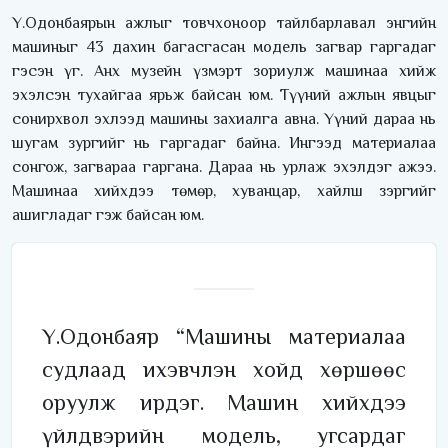
Ү.Одонбаярын ажлыг товчхоноор тайлбарлавал энгийн
машиныг 43 дахин багасгасан модель загвар гаргадаг
гэсэн үг. Анх музейн үзмэрт зориулж машинаа хийж
эхэлсэн тухайгаа ярьж байсан юм. Түүний ажлын явцыг
сонирхвол эхлээд машины захиалга авна. Үүний дараа нь
шугам зургийг нь гаргадаг байна. Ингээд материалаа
сонгож, загвараа гаргана. Дараа нь урлаж эхэлдэг ажээ.
Машинаа хийхдээ төмөр, хуванцар, хайлш зэргийг
ашигладаг гэж байсан юм.
Ү.Одонбаяр “Машины материалаа
судлаад ихэвчлэн хойд хөршөөс
оруулж ирдэг. Машин хийхдээ
үйлдвэрийн модель, угсардаг