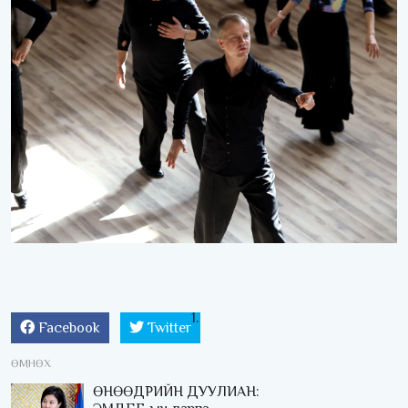
Facebook
Twitter
ӨМНӨХ
ӨНӨӨДРИЙН ДУУЛИАН: