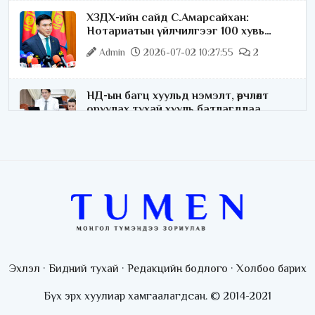
ХЗДХ-ийн сайд С.Амарсайхан:
Нотариатын үйлчилгээг 100 хувь
цахимжуулна
Admin
2026-07-02 10:27:55
2
НД-ын багц хуульд нэмэлт, өөрчлөлт
оруулах тухай хууль батлагдлаа
Admin
2026-07-02 10:21:16
“Playtime” хөгжмийн наадмын үеэр
цагдаагийн байгууллагаас 24 цагаар
хяналт тавина
Admin
2026-07-02 09:10:46
С.Шижирбат: 1024 бөхийн барилдааныг
3 өдөрт шилжүүлбэл найраа тун нарийн
Эхлэл
·
Бидний тухай
·
Редакцийн бодлого
·
Холбоо барих
явагдана
Admin
2026-07-01 13:05:05
Бүх эрх хуулиар хамгаалагдсан. © 2014-2021