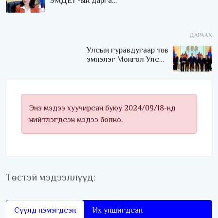
ЭМДЕГ-ын дарга
Л.Бямбасүрэн иргэдийн
мөнгөнөөс хумсалсан
уу!?
ДАРААХ
Улсын гуравдугаар төв
эмнэлэг Монгол Улсын
Төрийн соёрхлыг 4 дэх
удаагаа хүртлээ
Энэ мэдээ хуучирсан буюу 2024/09/18-нд
нийтлэгдсэн мэдээ болно.
Төстэй мэдээллүүд:
Сүүлд нэмэгдсэн
Их уншигдсан