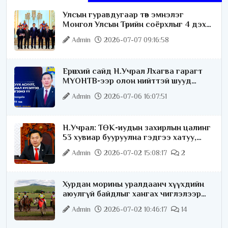
Улсын гуравдугаар төв эмнэлэг
Монгол Улсын Төрийн соёрхлыг 4 дэх
удаагаа хүртлээ
Admin
2026-07-07 09:16:58
Ерөнхий сайд Н.Учрал Лхагва гарагт
МҮОНТВ-ээр олон нийттэй шууд
ярилцана
Admin
2026-07-06 16:07:51
Н.Учрал: ТӨК-иудын захирлын цалинг
53 хувиар бууруулна гэдгээ хатуу,
хариуцлагатайгаар хэлье
Admin
2026-07-02 15:08:17
2
Хурдан морины уралдаанч хүүхдийн
аюулгүй байдлыг хангах чиглэлээр
ажиллаж байна
Admin
2026-07-02 10:46:17
14