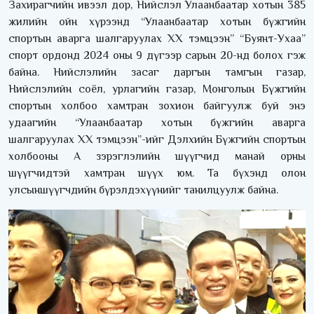
Захирагчийн ивээл дор, Нийслэл Улаанбаатар хотын 385
жилийн ойн хүрээнд “Улаанбаатар хотын бүжгийн
спортын аварга шалгаруулах XX тэмцээн” “Буянт-Ухаа”
спорт ордонд 2024 оны 9 дүгээр сарын 20-нд болох гэж
байна. Нийслэлийн засаг даргын тамгын газар,
Нийслэлийн соёл, урлагийн газар, Монголын Бүжгийн
спортын холбоо хамтран зохион байгуулж буй энэ
удаагийн “Улаанбаатар хотын бүжгийн аварга
шалгаруулах ХХ тэмцээн”-ийг Дэлхийн Бүжгийн спортын
холбооны А зэрэглэлийн шүүгчид манай орны
шүүгчидтэй хамтран шүүх юм. Та бүхэнд олон
улсыншүүгчдийн бүрэлдэхүүнийг танилцуулж байна.