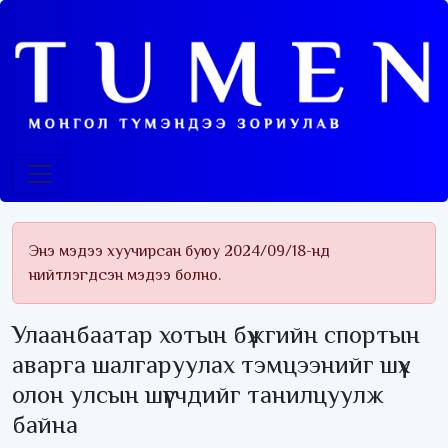
Энэ мэдээ хуучирсан буюу 2024/09/18-нд
нийтлэгдсэн мэдээ болно.
Улаанбаатар хотын бүжгийн спортын
аварга шалгаруулах тэмцээнийг шүүх
олон улсын шүүгчдийг танилцуулж
байна