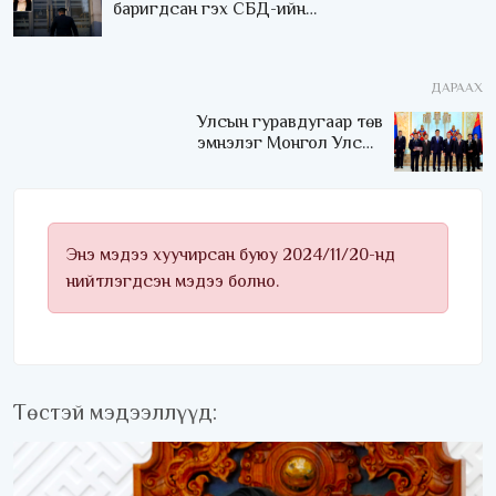
баригдсан гэх СБД-ийн
Тамгын дарга
Н.Одончимэгийг суллаж,
гадуур шалгаж эхэлжээ
ДАРААХ
Улсын гуравдугаар төв
эмнэлэг Монгол Улсын
Төрийн соёрхлыг 4 дэх
удаагаа хүртлээ
Энэ мэдээ хуучирсан буюу 2024/11/20-нд
нийтлэгдсэн мэдээ болно.
Төстэй мэдээллүүд: