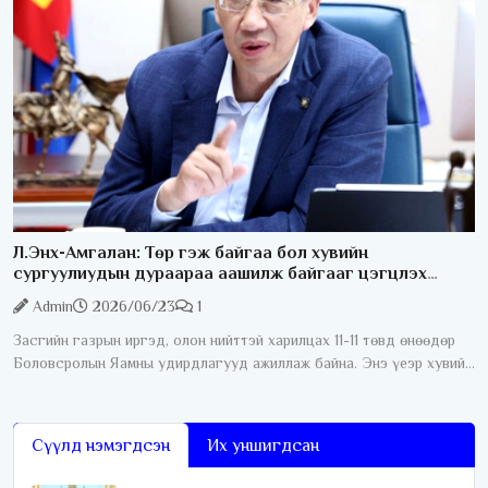
Л.Энх-Амгалан: Төр гэж байгаа бол хувийн
сургуулиудын дураараа аашилж байгааг цэгцлэх
ёстой
Admin
2026/06/23
1
Засгийн газрын иргэд, олон нийттэй харилцах 11-11 төвд өнөөдөр
Боловсролын Яамны удирдлагууд ажиллаж байна. Энэ үеэр хувийн
сургуулиудын ёс зүйн асуудал хөндөгдлөө. Тодруулбал эцэг
эхчүүд
Сүүлд нэмэгдсэн
Их уншигдсан