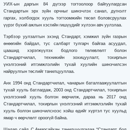
УИХ-ын даргын 84 дүгээр тогтоолоор байгуулагдсан
Стандартын эрх зүйн орчныг шинэчлэх санал, дүгнэлт
гаргах, холбогдох хууль тогтоомжийн төсөл боловсруулах
үүрэг бүхий ажлын хэсгийн гишүүдийг хүлээн авч уулзлаа.
Тэрбээр уулзалтын эхэнд Стандарт, хэмжил зүйн газрын
өнөөгийн байдал, тус салбарт тулгарч байгаа асуудал,
цаашид хэрэгжүүлэх бодлого төлөвлөлт болон
Стандартчилал, техникийн зохицуулалт, тохирлын
үнэлгээний итгэмжлэлийн тухай хуулийн шинэчилсэн
найруулгын төслийг танилцууллаа.
Анх 1994 онд Стандартчилал, чанарын баталгаажуулалтын
тухай хууль батлагдаж, 2003 онд Стандартчилал, тохирлын
үнэлгээний хууль болгон өөрчилж, дараа нь 2017 онд
Стандартчилал, тохирлын үнэлгээний итгэмжлэлийн тухай
хууль болгон шинэчилснээс хойш өдийг хүртэл тус хуульд
ямар ч өөрчлөлт ороогүй байна.
Шадар сайд С.Амарсайхан танилцуулгадаа “Стандарт бол