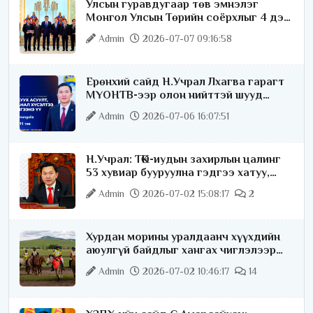
Улсын гуравдугаар төв эмнэлэг
Монгол Улсын Төрийн соёрхлыг 4 дэх
удаагаа хүртлээ
Admin
2026-07-07 09:16:58
Ерөнхий сайд Н.Учрал Лхагва гарагт
МҮОНТВ-ээр олон нийттэй шууд
ярилцана
Admin
2026-07-06 16:07:51
Н.Учрал: ТӨК-иудын захирлын цалинг
53 хувиар бууруулна гэдгээ хатуу,
хариуцлагатайгаар хэлье
Admin
2026-07-02 15:08:17
2
Хурдан морины уралдаанч хүүхдийн
аюулгүй байдлыг хангах чиглэлээр
ажиллаж байна
Admin
2026-07-02 10:46:17
14