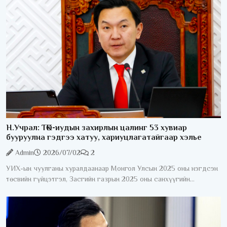
Н.Учрал: ТӨК-иудын захирлын цалинг 53 хувиар
бууруулна гэдгээ хатуу, хариуцлагатайгаар хэлье
Admin
2026/07/02
2
УИХ-ын чуулганы хуралдаанаар Монгол Улсын 2025 оны нэгдсэн
төсвийн гүйцэтгэл, Засгийн газрын 2025 оны санхүүгийн
нэгтгэсэн тайлан болон “Монгол Улсын 2025 оны төсвийн
гүйцэтгэл батлах