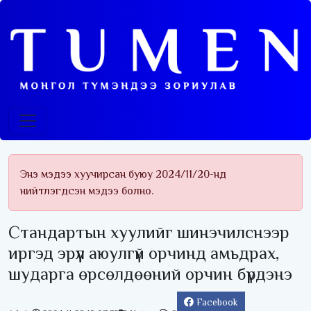
Энэ мэдээ хуучирсан буюу 2024/11/20-нд
нийтлэгдсэн мэдээ болно.
Стандартын хуулийг шинэчилснээр
иргэд эрүүл аюулгүй орчинд амьдрах,
шударга өрсөлдөөний орчин бүрдэнэ
Facebook