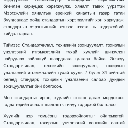
биечлэн хариуцаж хэрэгжүүлж, хяналт тавих үүрэгтэй
Мэргэжлийн хяналтын ерөнхий хяналтын газар татан
буугдсанаас хойш стандартын хэрэгжилтийг хэн хариуцаж,
стандартын хэрэгжилтийг хэнээс нэхэх нь тодорхойгүй,
хийдэл гарсан.
Тиймээс Стандартчилал, техникийн зохицуулалт, тохирлын
үнэлгээний итгэмжлэлийн тухай хуулийг шинэчлэн
найруулах зайлшгүй шаардлага тулгарч байна. Энэхүү
Стандартчилал, техникийн зохицуулалт, тохирлын
үнэлгээний итгэмжлэлийн тухай хууль 7 бүлэг 34 зүйлтэй
бөгөөд стандарт, тохирлын үнэлгээний салбар дундын
зохицуулалтыг бий болгосон.
Мөн стандартыг иргэн, хуулийн этгээд дагаж мөрдөхөөс
гадна төрийн хяналт шалгалтыг илүү тодорхой болголоо.
Хуулийн нэр томьёоны тодорхойлолтыг ойлгомжтой,
Стандартчилал, тохирлын үнэлгээний хөгжлийн сантай