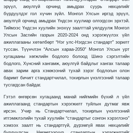
эрүүл, аюулгүй орчинд амьдрах суурь нөхцөлийг
бүрдүүлдэг гол хүчин зүйл. Монгол Улсын иргэд эрүүл,
аюулгүй орчинд амьдрах Үндсэн хуулиар олгогдсон эрхтэй.
Тиймээс Үндсэн хуулийн энэхүү заалттай уялдуулж Монгол
Улсын Засгийн газрын 2020-2024 онд хэрэгжүүлэх үйл
ажиллагааны хөтөлбөрт “Нэг улс-Нэгдсэн стандарт” зорилт
туссан. Түүнчлэн “Алсын хараа-2050” Монгол Улсын урт
хугацааны хөгжлийн бодлого болоод Шинэ сэргэлтийн
бодлого, Хүнсний хангамж, аюулгүй байдлыг хангах талаар
авах зарим арга хэмжээний тухай зэрэг бодлогын олон
баримт бичигт стандартчилал, тохирлын үнэлгээний талаар
тусгагдсан байдаг.
Гэтэл өнгөрсөн хугацаанд манай нийгмийн бүхий л үйл
ажиллагаанд стандартын хэрэгжилт туйлын дутмаг явж
ирсэн. Учир нь Стандартчилал, тохирлын үнэлгээний
итгэмжлэлийн тухай хуулийн “стандартыг сонгон хэрэглэнэ”
хэмээх заалт нь стандартгүй, дүрэмгүй явах нөхцөлийг
бүрдүүлсэн. Нөгөөтээгүүр стандартын хэрэгжилтийг