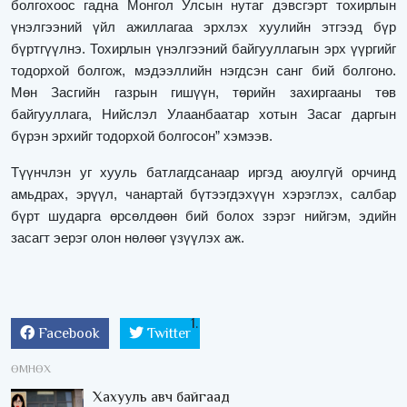
болгохоос гадна Монгол Улсын нутаг дэвсгэрт тохирлын
үнэлгээний үйл ажиллагаа эрхлэх хуулийн этгээд бүр
бүртгүүлнэ. Тохирлын үнэлгээний байгууллагын эрх үүргийг
тодорхой болгож, мэдээллийн нэгдсэн санг бий болгоно.
Мөн Засгийн газрын гишүүн, төрийн захиргааны төв
байгууллага, Нийслэл Улаанбаатар хотын Засаг даргын
бүрэн эрхийг тодорхой болгосон” хэмээв.
Түүнчлэн уг хууль батлагдсанаар иргэд аюулгүй орчинд
амьдрах, эрүүл, чанартай бүтээгдэхүүн хэрэглэх, салбар
бүрт шударга өрсөлдөөн бий болох зэрэг нийгэм, эдийн
засагт эерэг олон нөлөөг үзүүлэх аж.
Facebook
Twitter
ӨМНӨХ
Хахууль авч байгаад