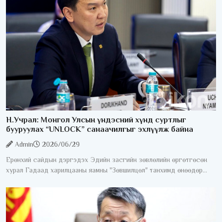
Н.Учрал: Монгол Улсын үндэсний хүнд суртлыг
бууруулах “UNLOCK” санаачилгыг эхлүүлж байна
Admin
2026/06/29
Ерөнхий сайдын дэргэдэх Эдийн засгийн зөвлөлийн өргөтгөсөн
хурал Гадаад харилцааны яамны "Зөвшилцөл" танхимд өнөөдөр
/2026.06.29/ боллоо. Хуралдаанд 100 гаруй гадаадын хөрөнгө