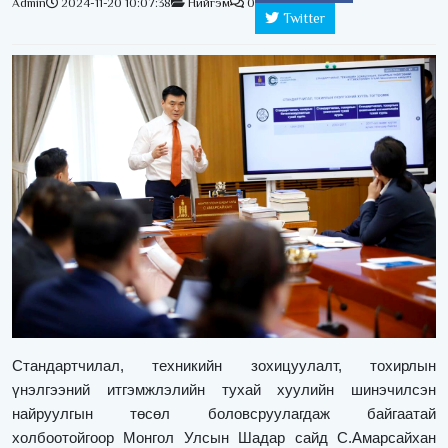
Admin
2024-11-20 10:07:38
Нийгэм
0
Twitter
Стандартчилал, техникийн зохицуулалт, тохирлын
үнэлгээний итгэмжлэлийн тухай хуулийн шинэчилсэн
найруулгын төсөл боловсруулагдаж байгаатай
холбоотойгоор Монгол Улсын Шадар сайд С.Амарсайхан