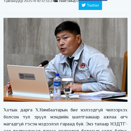
Түмэнхүү
2025-11-10 12:33:24
Нийгэм
0
Twitter
Хотын дарга Х.Нямбаатарын бие нэлээдгүй чилээрхэх
болсон тул эрүүл мэндийн шалтгаанаар ажлаа өгч
магадгүй гэсэн мэдээлэл гараад буй. Энэ талаар НЗДТГ-