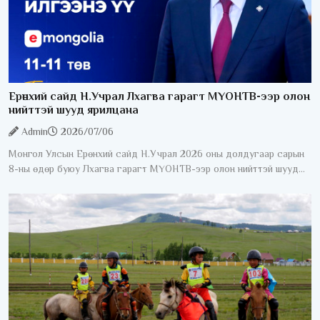
Ерөнхий сайд Н.Учрал Лхагва гарагт МҮОНТВ-ээр олон
нийттэй шууд ярилцана
Admin
2026/07/06
Монгол Улсын Ерөнхий сайд Н.Учрал 2026 оны долдугаар сарын
8-ны өдөр буюу Лхагва гарагт МҮОНТВ-ээр олон нийттэй шууд
ярилцана. "Ерөнхий сайдаас асууя" шууд ярилцлага 20:40-23:00