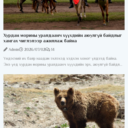
Хурдан морины уралдаанч хүүхдийн аюулгүй байдлыг
хангах чиглэлээр ажиллаж байна
Admin
2026/07/02
14
Үндэсний их баяр наадам эхлэхэд хэдхэн хоног үлдээд байна.
Энэ үед хурдан морины уралдаанч хүүхдийн эрх, аюулгүй байдлыг
хангах асуудал жил бүрийн анхаарлын төвд байдаг. Хурдан
морины