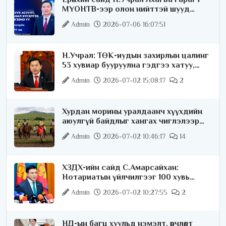
МҮОНТВ-ээр олон нийттэй шууд
ярилцана
Admin
2026-07-06 16:07:51
Н.Учрал: ТӨК-иудын захирлын цалинг
53 хувиар бууруулна гэдгээ хатуу,
хариуцлагатайгаар хэлье
Admin
2026-07-02 15:08:17
2
Хурдан морины уралдаанч хүүхдийн
аюулгүй байдлыг хангах чиглэлээр
ажиллаж байна
Admin
2026-07-02 10:46:17
14
ХЗДХ-ийн сайд С.Амарсайхан:
Нотариатын үйлчилгээг 100 хувь
цахимжуулна
Admin
2026-07-02 10:27:55
2
НД-ын багц хуульд нэмэлт, өөрчлөлт