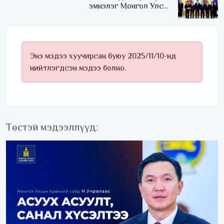
эмнэлэг Монгол Улсын
Төрийн соёрхлыг 4 дэх
удаагаа хүртлээ
Энэ мэдээ хуучирсан буюу 2025/11/10-нд
нийтлэгдсэн мэдээ болно.
Төстэй мэдээллүүд: