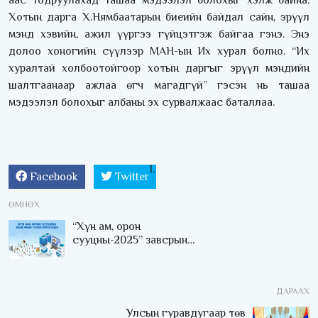
аас тодруулахад ташаа мэдээлэл болохыг хэлж байна.
Хотын дарга Х.Нямбаатарын биеийн байдал сайн, эрүүл
мэнд хэвийн, ажил үүргээ гүйцэтгэж байгаа гэнэ. Энэ
долоо хоногийн сүүлээр МАН-ын Их хурал болно. “Их
хуралтай холбоотойгоор хотын даргыг эрүүл мэндийн
шалтгаанаар ажлаа өгч магадгүй” гэсэн нь ташаа
мэдээлэл болохыг албаны эх сурвалжаас баталлаа.
Facebook
Twitter
ӨМНӨХ
“Хүн ам, орон
сууцны-2025” завсрын
тооллогодоо идэвхтэй
хамрагдахыг Үндэсний
статистикийн хорооноос
ДАРААХ
уриалав
Улсын гуравдугаар төв