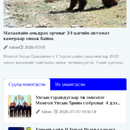
Мазаалайн амьдрах орчныг 24 цагийн автомат
камераар хянаж байна
Admin
2026/07/01
Монгол Улсын Ерөнхийлөгч У.Хүрэлсүхийн санаачилгаар 2022
оноос мазаалайг хамгаалах ажлыг эрчимжүүлсэн. Үүний хүрээнд
өнгөрсөн дөрвөн жилийн хугацаанд хамгааллын олон талт ажил
хэрэгжүүлсний нэг
Сүүлд нэмэгдсэн
Их уншигдсан
Улсын гуравдугаар төв эмнэлэг
Монгол Улсын Төрийн соёрхлыг 4 дэх
удаагаа хүртлээ
Admin
2026-07-07 09:16:58
Ерөнхий сайд Н.Учрал Лхагва гарагт