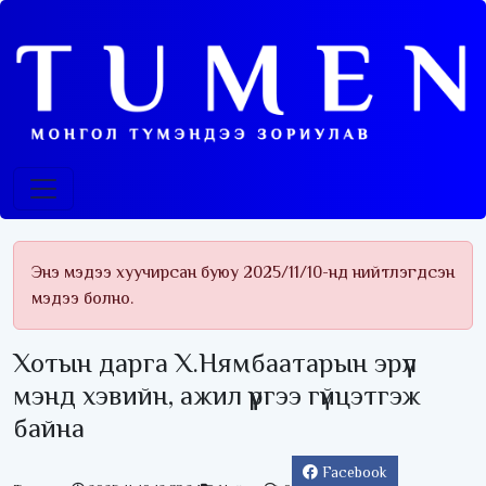
Энэ мэдээ хуучирсан буюу 2025/11/10-нд нийтлэгдсэн
мэдээ болно.
Хотын дарга Х.Нямбаатарын эрүүл
мэнд хэвийн, ажил үүргээ гүйцэтгэж
байна
Facebook