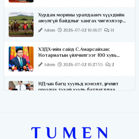
Хурдан морины уралдаанч хүүхдийн
аюулгүй байдлыг хангах чиглэлээр
ажиллаж байна
Admin
2026-07-02 10:46:17
14
ХЗДХ-ийн сайд С.Амарсайхан:
Нотариатын үйлчилгээг 100 хувь
цахимжуулна
Admin
2026-07-02 10:27:55
2
НД-ын багц хуульд нэмэлт, өөрчлөлт
оруулах тухай хууль батлагдлаа
Admin
2026-07-02 10:21:16
“Playtime” хөгжмийн наадмын үеэр
цагдаагийн байгууллагаас 24 цагаар
хяналт тавина
Admin
2026-07-02 09:10:46