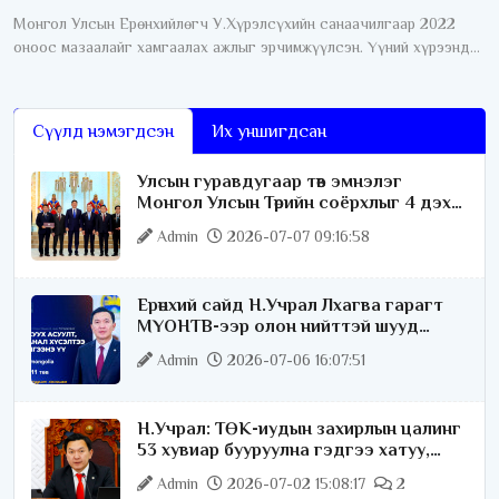
Монгол Улсын Ерөнхийлөгч У.Хүрэлсүхийн санаачилгаар 2022
оноос мазаалайг хамгаалах ажлыг эрчимжүүлсэн. Үүний хүрээнд
өнгөрсөн дөрвөн жилийн хугацаанд хамгааллын олон талт ажил
хэрэгжүүлсний нэг
Сүүлд нэмэгдсэн
Их уншигдсан
Улсын гуравдугаар төв эмнэлэг
Монгол Улсын Төрийн соёрхлыг 4 дэх
удаагаа хүртлээ
Admin
2026-07-07 09:16:58
Ерөнхий сайд Н.Учрал Лхагва гарагт
МҮОНТВ-ээр олон нийттэй шууд
ярилцана
Admin
2026-07-06 16:07:51
Н.Учрал: ТӨК-иудын захирлын цалинг
53 хувиар бууруулна гэдгээ хатуу,
хариуцлагатайгаар хэлье
Admin
2026-07-02 15:08:17
2