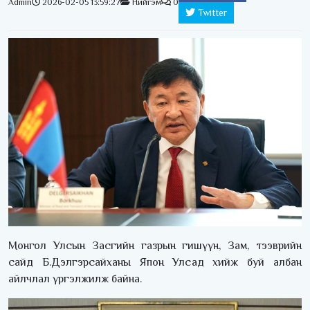
Admin
2026-02-05 13:59:27
Нийгэм
0
Twitter
Монгол Улсын Засгийн газрын гишүүн, Зам, тээврийн
сайд Б.Дэлгэрсайханы Япон Улсад хийж буй албан
айлчлал үргэлжилж байна.