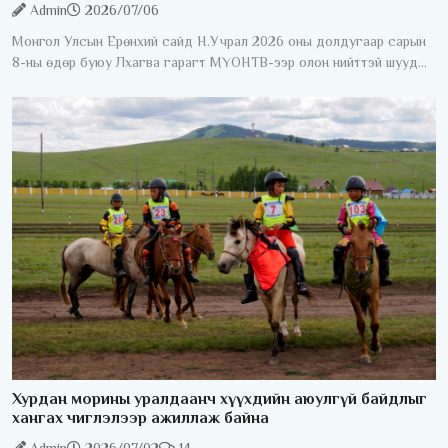
Admin
2026/07/06
Монгол Улсын Ерөнхий сайд Н.Учрал 2026 оны долдугаар сарын
8-ны өдөр буюу Лхагва гарагт МҮОНТВ-ээр олон нийттэй шууд
ярилцана. "Ерөнхий сайдаас асууя" шууд ярилцлага 20:40-23:00
Хурдан морины уралдаанч хүүхдийн аюулгүй байдлыг
хангах чиглэлээр ажиллаж байна