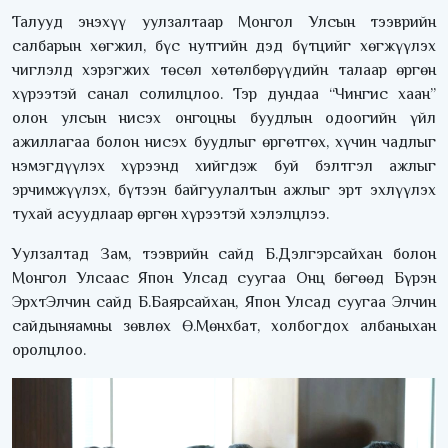
Талууд энэхүү уулзалтаар Монгол Улсын тээврийн
салбарын хөгжил, бүс нутгийн дэд бүтцийг хөгжүүлэх
чиглэлд хэрэгжих төсөл хөтөлбөрүүдийн талаар өргөн
хүрээтэй санал солилцлоо. Тэр дундаа “Чингис хаан”
олон улсын нисэх онгоцны буудлын одоогийн үйл
ажиллагаа болон нисэх буудлыг өргөтгөх, хүчин чадлыг
нэмэгдүүлэх хүрээнд хийгдэж буй бэлтгэл ажлыг
эрчимжүүлэх, бүтээн байгуулалтын ажлыг эрт эхлүүлэх
тухай асуудлаар өргөн хүрээтэй хэлэлцлээ.
Уулзалтад Зам, тээврийн сайд Б.Дэлгэрсайхан болон
Монгол Улсаас Япон Улсад суугаа Онц бөгөөд Бүрэн
ЭрхтЭлчин сайд Б.Баярсайхан, Япон Улсад суугаа Элчин
сайдыняамны зөвлөх Ө.Мөнхбат, холбогдох албаныхан
оролцлоо.