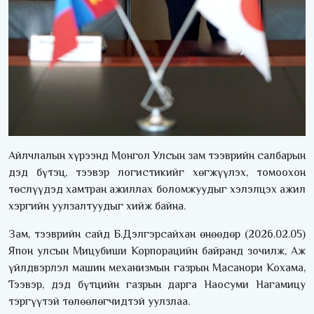
Айлчлалын хүрээнд Монгол Улсын зам тээврийн салбарын
дэд бүтэц, тээвэр логистикийг хөгжүүлэх, томоохон
төслүүдэд хамтран ажиллах боломжуудыг хэлэлцэх ажил
хэргийн уулзалтуудыг хийж байна.
Зам, тээврийн сайд Б.Дэлгэрсайхан өнөөдөр (2026.02.05)
Япон улсын Мицубиши Корпорацийн байранд зочилж, Аж
үйлдвэрлэл машин механизмын газрын Масанори Кохама,
Тээвэр, дэд бүтцийн газрын дарга Наосуми Нагамицу
тэргүүтэй төлөөлөгчидтэй уулзлаа.