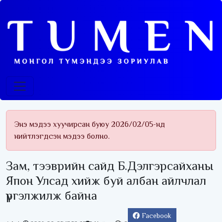
Энэ мэдээ хуучирсан буюу 2026/02/05-нд
нийтлэгдсэн мэдээ болно.
Зам, тээврийн сайд Б.Дэлгэрсайханы
Япон Улсад хийж буй албан айлчлал
үргэлжилж байна
Facebook