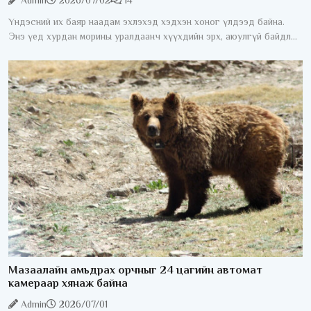
Admin
2026/07/02
14
Үндэсний их баяр наадам эхлэхэд хэдхэн хоног үлдээд байна.
Энэ үед хурдан морины уралдаанч хүүхдийн эрх, аюулгүй байдлыг
хангах асуудал жил бүрийн анхаарлын төвд байдаг. Хурдан
морины
Мазаалайн амьдрах орчныг 24 цагийн автомат
камераар хянаж байна
Admin
2026/07/01