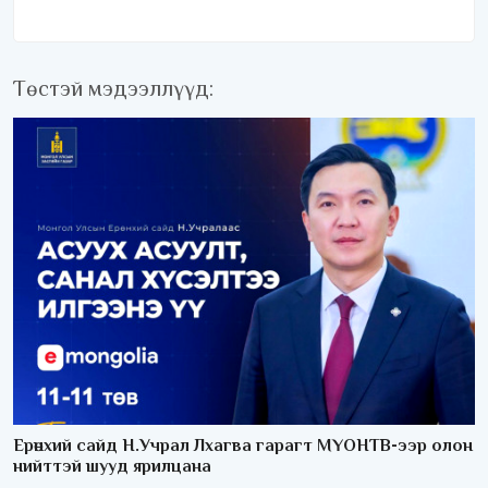
Төстэй мэдээллүүд:
Ерөнхий сайд Н.Учрал Лхагва гарагт МҮОНТВ-ээр олон
нийттэй шууд ярилцана