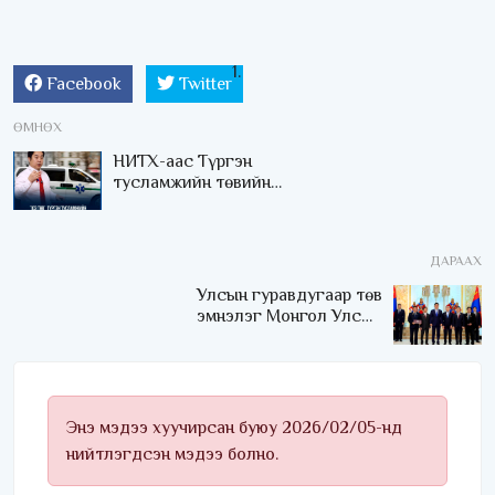
Facebook
Twitter
ӨМНӨХ
НИТХ-аас Түргэн
тусламжийн төвийн
хүчин чадлыг
нэмэгдүүлжээ
ДАРААХ
Улсын гуравдугаар төв
эмнэлэг Монгол Улсын
Төрийн соёрхлыг 4 дэх
удаагаа хүртлээ
Энэ мэдээ хуучирсан буюу 2026/02/05-нд
нийтлэгдсэн мэдээ болно.