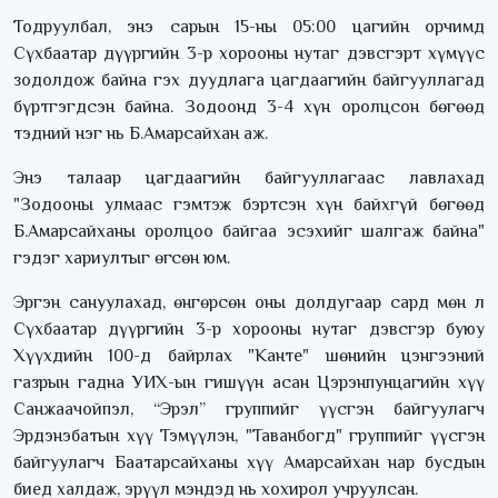
Тодруулбал, энэ сарын 15-ны 05:00 цагийн орчимд
Сүхбаатар дүүргийн 3-р хорооны нутаг дэвсгэрт хүмүүс
зодолдож байна гэх дуудлага цагдаагийн байгууллагад
бүртгэгдсэн байна. Зодоонд 3-4 хүн оролцсон бөгөөд
тэдний нэг нь Б.Амарсайхан аж.
Энэ талаар цагдаагийн байгууллагаас лавлахад
"Зодооны улмаас гэмтэж бэртсэн хүн байхгүй бөгөөд
Б.Амарсайханы оролцоо байгаа эсэхийг шалгаж байна"
гэдэг хариултыг өгсөн юм.
Эргэн сануулахад, өнгөрсөн оны долдугаар сард мөн л
Сүхбаатар дүүргийн 3-р хорооны нутаг дэвсгэр буюу
Хүүхдийн 100-д байрлах "Канте" шөнийн цэнгээний
газрын гадна УИХ-ын гишүүн асан Цэрэнпунцагийн хүү
Санжаачойпэл, “Эрэл” группийг үүсгэн байгуулагч
Эрдэнэбатын хүү Тэмүүлэн, "Таванбогд" группийг үүсгэн
байгуулагч Баатарсайханы хүү Амарсайхан нар бусдын
биед халдаж, эрүүл мэндэд нь хохирол учруулсан.