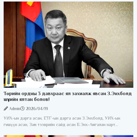
Төрийн ордны 3 давхраас ял захиалж явсан З.Энхболд
шүүхийн ялтан болов!
Admin
2026/04/19
УИХ-ын дарга асан, ЕТГ-ын дарга асан З.Энхболд, УИХ-ын
гишүүн асан, Зам тээврийн сайд асан Б.Энх-Амгалан нарт
холбогдох хэргийн анхан шатны шүүх хурал Баянзүрх, Сүхбаатар,