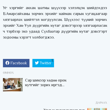
Уг хэргийг анхан шатны шүүхээр хэлэлцэн шийдэхдээ
Б.Амарсайханы зорчих эрхийг найман сарын хугацаагаар
хязгаарлах шийтгэл ногдуулсан. Шүүхээс түүний зорчих
эрхийг Хан-Уул дүүргийн нутаг дэвсгэрээр хязгаарласан
ч тэрбээр энэ удаад Сүхбаатар дүүргийн нутаг дэвсгэрт
зодооны хэрэгт холбогджээ.
Facebook
Twitter
ӨМНӨХ
Сар шинээр хөдөө орон
нутгийг зорих иргэд
техникийн бүрэн бүтэн
байдлыг хангаж
зорчихыг анхаарууллаа
ДАРААХ