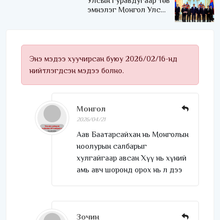
Улсын гуравдугаар төв
эмнэлэг Монгол Улсын
Төрийн соёрхлыг 4 дэх
удаагаа хүртлээ
Энэ мэдээ хуучирсан буюу 2026/02/16-нд
нийтлэгдсэн мэдээ болно.
Монгол
2026/04/21
Аав Баатарсайхан нь Монголын
ноолурын салбарыг
хулгайгаар авсан Хүү нь хүний
амь авч шоронд орох нь л дээ
Зочин