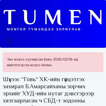
Энэ мэдээ хуучирсан буюу 2026/02/16-нд
нийтлэгдсэн мэдээ болно.
Шүүхээс “Говь“ ХК-ийн гүйцэтгэх
захирал Б.Амарсайханы зорчих
эрхийг ХУД-ийн нутаг дэвсгэрээр
хязгаарласан ч СБД-т зодооны