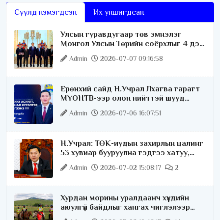
Сүүлд нэмэгдсэн
Их уншигдсан
Улсын гуравдугаар төв эмнэлэг
Монгол Улсын Төрийн соёрхлыг 4 дэх
удаагаа хүртлээ
Admin
2026-07-07 09:16:58
Ерөнхий сайд Н.Учрал Лхагва гарагт
МҮОНТВ-ээр олон нийттэй шууд
ярилцана
Admin
2026-07-06 16:07:51
Н.Учрал: ТӨК-иудын захирлын цалинг
53 хувиар бууруулна гэдгээ хатуу,
хариуцлагатайгаар хэлье
Admin
2026-07-02 15:08:17
2
Хурдан морины уралдаанч хүүхдийн
аюулгүй байдлыг хангах чиглэлээр
ажиллаж байна