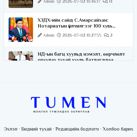
Admin
2026-07-02 10:46:17
14
ХЗДХ-ийн сайд С.Амарсайхан:
Нотариатын үйлчилгээг 100 хувь
цахимжуулна
Admin
2026-07-02 10:27:55
2
НД-ын багц хуульд нэмэлт, өөрчлөлт
оруулах тухай хууль батлагдлаа
Admin
2026-07-02 10:21:16
“Playtime” хөгжмийн наадмын үеэр
цагдаагийн байгууллагаас 24 цагаар
хяналт тавина
Admin
2026-07-02 09:10:46
С.Шижирбат: 1024 бөхийн
барилдааныг 3 өдөрт шилжүүлбэл
Эхлэл
·
Бидний тухай
·
Редакцийн бодлого
·
Холбоо барих
найраа тун нарийн явагдана
Admin
2026-07-01 13:05:05