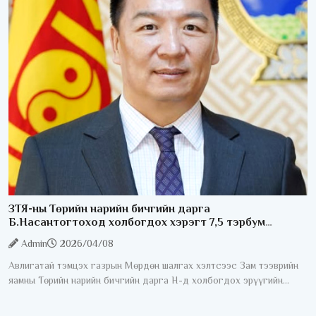
Чингэлтэй дүүргийн
ЗТЯ-ны Төрийн нарийн бичгийн дарга
Б.Насантогтоход холбогдох хэрэгт 7,5 тэрбум
төгрөгийн 17 үл хөдлөх хөрөнгө, 3 тээврийн хэрэгслийг
Admin
2026/04/08
битүүмжиллээ
Авлигатай тэмцэх газрын Мөрдөн шалгах хэлтсээс Зам тээврийн
яамны Төрийн нарийн бичгийн дарга Н-д холбогдох эрүүгийн
хэргийн мөрдөн шалгах ажиллагааг дуусгаж, шүүхэд шилжүүлэх
саналтай прокурорын