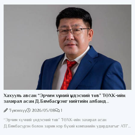
Хахууль авсан “Эрчим хүчний үндэсний төв” ТӨХК-ийн
захирал асан Д.Бямбасүрэнг нийтийн албанд
томилогдох эрхийг 5 жилээр хасаж, 30 сая төгрөгөөр
Түмэнхүү
2026/05/08
1
торголоо
“Эрчим хүчний үндэсний төв” ТӨХК-ийн захирал асан
Д.Бямбасүрэн болон зарим нэр бүхий компанийн удирдлагыг АТГ-
аас шалгалт хийхээр өнгөрсөн нэгдүгээр сард цагдан хориод