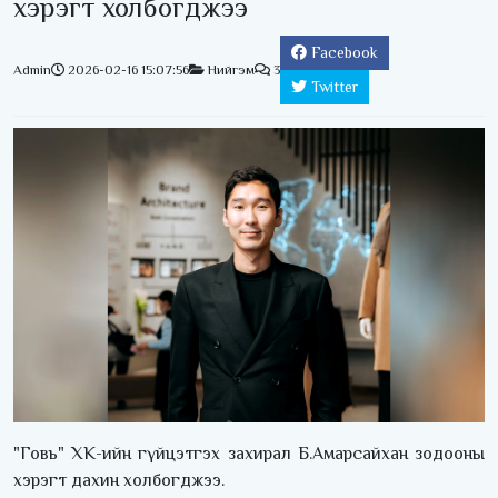
хэрэгт холбогджээ
Facebook
Admin
2026-02-16 15:07:56
Нийгэм
3
Twitter
"Говь" ХК-ийн гүйцэтгэх захирал Б.Амарсайхан зодооны
хэрэгт дахин холбогджээ.