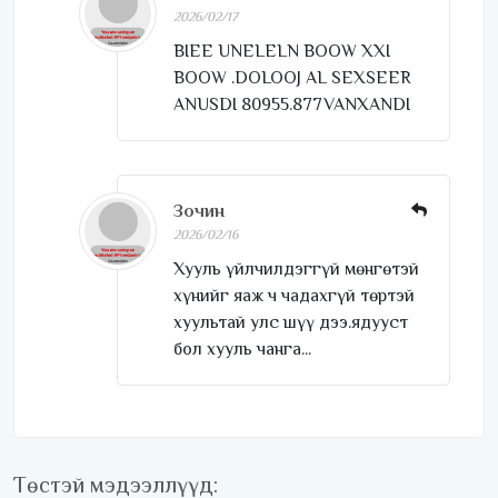
2026/02/17
BIEE UNELELN BOOW XXI
BOOW .DOLOOJ AL SEXSEER
ANUSDI 80955.877VANXANDI
Зочин
2026/02/16
Хууль үйлчилдэггүй мөнгөтэй
хүнийг яаж ч чадахгүй төртэй
хуультай улс шүү дээ.ядууст
бол хууль чанга...
Төстэй мэдээллүүд: