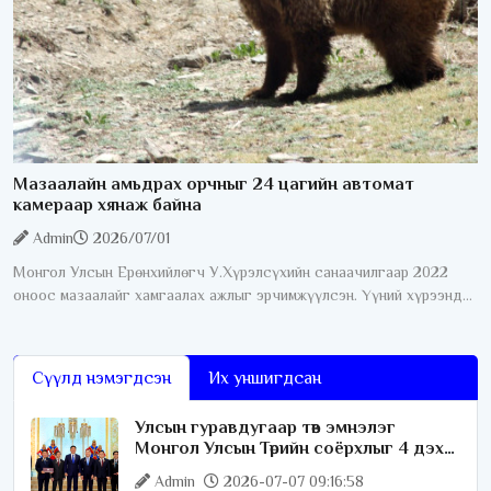
Мазаалайн амьдрах орчныг 24 цагийн автомат
камераар хянаж байна
Admin
2026/07/01
Монгол Улсын Ерөнхийлөгч У.Хүрэлсүхийн санаачилгаар 2022
оноос мазаалайг хамгаалах ажлыг эрчимжүүлсэн. Үүний хүрээнд
өнгөрсөн дөрвөн жилийн хугацаанд хамгааллын олон талт ажил
хэрэгжүүлсний нэг
Сүүлд нэмэгдсэн
Их уншигдсан
Улсын гуравдугаар төв эмнэлэг
Монгол Улсын Төрийн соёрхлыг 4 дэх
удаагаа хүртлээ
Admin
2026-07-07 09:16:58