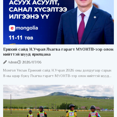
Ерөнхий сайд Н.Учрал Лхагва гарагт МҮОНТВ-ээр олон
нийттэй шууд ярилцана
Admin
2026/07/06
Монгол Улсын Ерөнхий сайд Н.Учрал 2026 оны долдугаар сарын
8-ны өдөр буюу Лхагва гарагт МҮОНТВ-ээр олон нийттэй шууд
ярилцана. "Ерөнхий сайдаас асууя" шууд ярилцлага 20:40-23:00