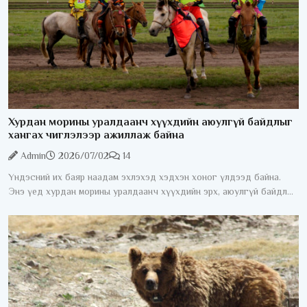
Хурдан морины уралдаанч хүүхдийн аюулгүй байдлыг
хангах чиглэлээр ажиллаж байна
Admin
2026/07/02
14
Үндэсний их баяр наадам эхлэхэд хэдхэн хоног үлдээд байна.
Энэ үед хурдан морины уралдаанч хүүхдийн эрх, аюулгүй байдлыг
хангах асуудал жил бүрийн анхаарлын төвд байдаг. Хурдан
морины