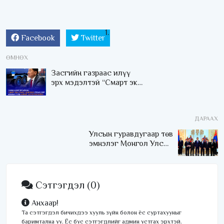
Facebook
Twitter
ӨМНӨХ
Засгийн газраас илүү
эрх мэдэлтэй “Смарт эко
транс“ компанидаа
анхаараач
ДАРААХ
Улсын гуравдугаар төв
эмнэлэг Монгол Улсын
Төрийн соёрхлыг 4 дэх
удаагаа хүртлээ
Сэтгэгдэл
(0)
Анхаар!
Та сэтгэгдэл бичихдээ хууль зүйн болон ёс суртахууныг
баримтална уу. Ёс бус сэтгэгдлийг админ устгах эрхтэй.