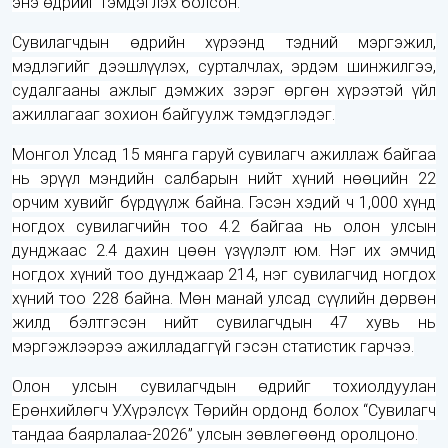
энэ өдрийг тэмдэглэх болсон.
Сувилагчдын өдрийн хүрээнд тэдний мэргэжил,
мэдлэгийг дээшлүүлэх, сурталчлах, эрдэм шинжилгээ,
судалгааны ажлыг дэмжих зэрэг өргөн хүрээтэй үйл
ажиллагааг зохион байгуулж тэмдэглэдэг.
Монгол Улсад 15 мянга гаруй сувилагч ажиллаж байгаа
нь эрүүл мэндийн салбарын нийт хүний нөөцийн 22
орчим хувийг бүрдүүлж байна. Гэсэн хэдий ч 1,000 хүнд
ногдох сувилагчийн тоо 4.2 байгаа нь олон улсын
дунджаас 2.4 дахин цөөн үзүүлэлт юм. Нэг их эмчид
ногдох хүний тоо дунджаар 214, нэг сувилагчид ногдох
хүний тоо 228 байна. Мөн манай улсад сүүлийн дөрвөн
жилд бэлтгэсэн нийт сувилагчдын 47 хувь нь
мэргэжлээрээ ажилладаггүй гэсэн статистик гарчээ.
Олон улсын сувилагчдын өдрийг тохиолдуулан
Ерөнхийлөгч У.Хүрэлсүх Төрийн ордонд болох “Сувилагч
тандаа баярлалаа-2026” улсын зөвлөгөөнд оролцоно.