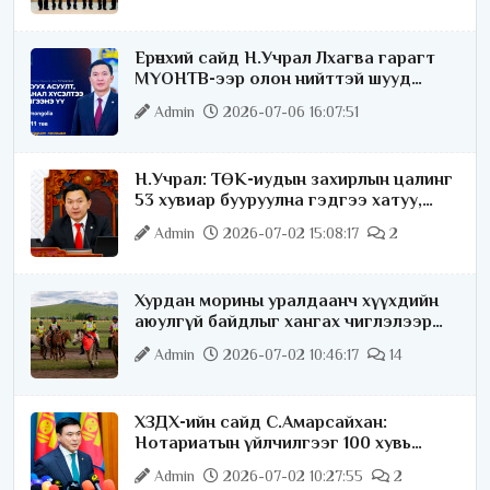
Ерөнхий сайд Н.Учрал Лхагва гарагт
МҮОНТВ-ээр олон нийттэй шууд
ярилцана
Admin
2026-07-06 16:07:51
Н.Учрал: ТӨК-иудын захирлын цалинг
53 хувиар бууруулна гэдгээ хатуу,
хариуцлагатайгаар хэлье
Admin
2026-07-02 15:08:17
2
Хурдан морины уралдаанч хүүхдийн
аюулгүй байдлыг хангах чиглэлээр
ажиллаж байна
Admin
2026-07-02 10:46:17
14
ХЗДХ-ийн сайд С.Амарсайхан:
Нотариатын үйлчилгээг 100 хувь
цахимжуулна
Admin
2026-07-02 10:27:55
2