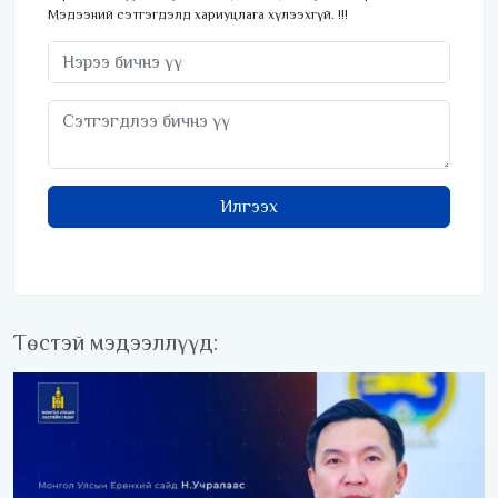
Мэдээний сэтгэгдэлд хариуцлага хүлээхгүй. !!!
Илгээх
Төстэй мэдээллүүд: