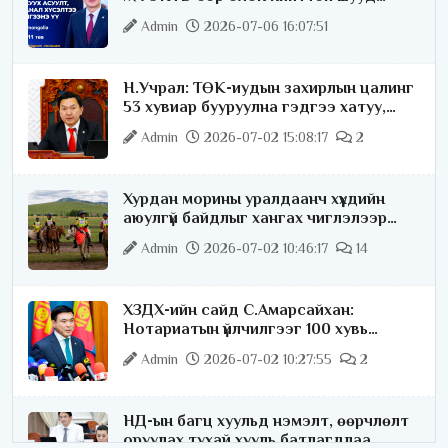
ярилцана
Admin
2026-07-06 16:07:51
Н.Учрал: ТӨК-иудын захирлын цалинг
53 хувиар бууруулна гэдгээ хатуу,
хариуцлагатайгаар хэлье
Admin
2026-07-02 15:08:17
2
Хурдан морины уралдаанч хүүхдийн
аюулгүй байдлыг хангах чиглэлээр
ажиллаж байна
Admin
2026-07-02 10:46:17
14
ХЗДХ-ийн сайд С.Амарсайхан:
Нотариатын үйлчилгээг 100 хувь
цахимжуулна
Admin
2026-07-02 10:27:55
2
НД-ын багц хуульд нэмэлт, өөрчлөлт
оруулах тухай хууль батлагдлаа