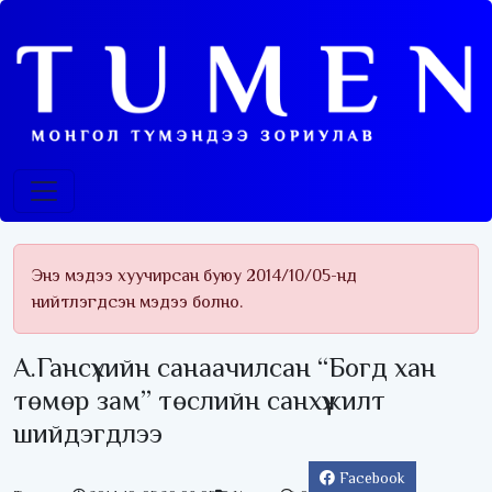
Энэ мэдээ хуучирсан буюу 2014/10/05-нд
нийтлэгдсэн мэдээ болно.
А.Гансүхийн санаачилсан “Богд хан
төмөр зам” төслийн санхүүжилт
шийдэгдлээ
Facebook