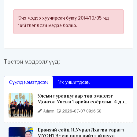
Энэ мэдээ хуучирсан буюу 2014/10/05-нд
нийтлэгдсэн мэдээ болно.
Төстэй мэдээллүүд:
Сүүлд нэмэгдсэн
Их уншигдсан
Улсын гуравдугаар төв эмнэлэг
Монгол Улсын Төрийн соёрхлыг 4 дэх
удаагаа хүртлээ
Admin
2026-07-07 09:16:58
Ерөнхий сайд Н.Учрал Лхагва гарагт
МҮОНТВ-ээр олон нийттэй шууд