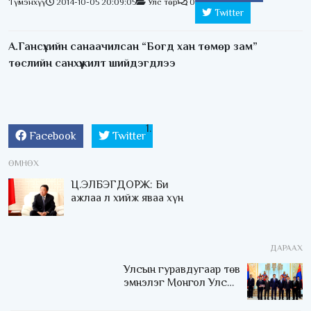
Түмэнхүү
2014-10-05 20:09:05
Улс төр
0
Twitter
А.Гансүхийн санаачилсан “Богд хан төмөр зам”
төслийн санхүүжилт шийдэгдлээ
Facebook
Twitter
ӨМНӨХ
Ц.ЭЛБЭГДОРЖ: Би
ажлаа л хийж яваа хүн
ДАРААХ
Улсын гуравдугаар төв
эмнэлэг Монгол Улсын
Төрийн соёрхлыг 4 дэх
удаагаа хүртлээ