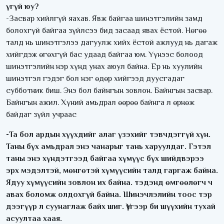
үгүй юу?
-Засвар хийлгүй яахав. Явж байгаа шинэтгэлийн замд
болохгүй байгаа зүйлсээ бид засаад явах ёстой. Нөгөө
талд нь шинэтгэлээ дагуулж хийх ёстой ажлууд нь дагаж
хийгдэж өгөхгүй бас удаад байгаа юм. Үүнээс болоод
шинэтгэлийн нэр хүнд унах аюул байна. Ер нь хуулийн
шинэтгэл гэдэг бол нэг өдөр хийгээд дуусгадаг
субботник биш. Энэ бол байнгын зовлон. Байнгын засвар.
Байнгын ажил. Хүний амьдрал өөрөө байнга л өрнөж
байдаг зүйл учраас
-Та бол ардын хүүхдийг алаг үзэхийг тэвчдэггүй хүн.
Таны бүх амьдрал энэ чанарыг тань харуулдаг. Гэтэл
таны энэ хүндэтгээд байгаа хүмүүс бүх шийдвэрээ
эрх мэдэлтэй, мөнгөтэй хүмүүсийн талд гаргаж байна.
Ядуу хүмүүсийн зовлон их байна. тэдэнд өмгөөлөгч ч
авах боломж олдохгүй байна. Шинэчлэлийн тоос тэр
дээгүүр л суунаглаж байх шиг. Үүгээр би шүүхийн тухай
асуултаа хаая.