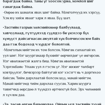
барагдаж байна. Таны үг хоосон уриа, номлол шиг
санагдаж байна.
-Өөрөө их шаналж явах шиг байна. Монголчууд их хэрсүү.
Хэн юу хийж явааг харж л яваа. Бүү шат.
-Засгийн газрын хөлснийхнөөр балбуулаад,
хавчуулаад, гүтгүүлээд сүүлдээ би үнэхээр бүх
хүмүүст дайсагнасан аюултай хүн болчихсон юм байх
даа гэж бодоход ч хүрдэг бололтой.
-Монголын нийгэм их том болсон. Мянган салаатай их
уул шиг. Нэг шуурганаар бүхнийг өөрчилдөг үе өнгөрсөн.
Нэг өвөлжөөтэй жалга биш. Мянган өвөлжөөтэй
Хэрлэнбаян- Улаан уул л гэсэн үг. Нэг жижиг төлбөрт
нэвтрүүлэг, бичвэрээр байтугай нэг хэсэгт нь ч доргихоо
байсан. Тийм дархлаатай болсон шүү, манай нийгэм.
Манай нийгэмд тийм дархлаа суусан. Харин шуурга
тавигчид өөрсдөө л түүндээ өртчихгүй бол. Эрх чөлөөний
л хүч юм даа.
-За, төсөв өргөн барьчихлаа. Ойрын үед төсвийн тухай