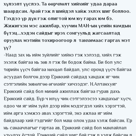
хүлээлт үүслээ. Та өөрчлөлт хийхийг удаа дараа
шаардсан. Арай гэж л шийдэл хайж эхлэх шиг боллоо.
Гэхдээ үр дүн гэж олигтой юм юу гарах юм бэ.
Жижигхэн мэс ажилбар, хуучин МАН-ын үеийн яамдын
бүтэц...хэдэн сайдыг ирэх сонгуульд жагсаалтад
оруулах мэтийн тохироогоор л танхимаас гаргах мэт
үү?
-Наад зах нь ийм зүйлийг хийнэ гэж хэлээд, хийх гэж
эхэлж байгаа нь зөв л гэж би бодож байна. Би бол улс
төрийн үүсч байгаа нөхцөл байдал, улс оронд үүсч байгаа
асуудал болгон дээр Ерөнхий сайдад хандаж яг чин
сэтгэлийн зөвөлгөө өгөхийг хичээдэг. Н.Алтанхуяг
Ерөнхий сайд бол миний ажиллаж байгаа гурав дахь
Ерөнхий сайд. Бүр ч илүү чин сэтгэлээсээ хандахыг хүсч,
одоо чи яг ийм зүйл дээр ийм мэдэгдэл хийх хэрэгтэй,
ийм арга хэмжээ авах хэрэгтэй, энэ ажлаа яг ийм
байдлаар хий гэдгийг бол маш олон удаа хэлж байсан. Ер
нь санаачлагыг гартаа ав, Ерөнхий сайд бол манлайлал
үзүүлэх ёстой, Ерөнхий сайд шиг бай гэж л хэлж байсан л