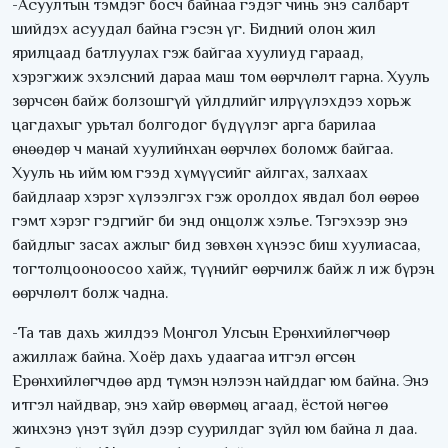
-Асуултын тэмдэг босч байнаа гэдэг чинь энэ салбарт
шийдэх асуудал байна гэсэн үг. Бидний олон жил
ярилцаад батлуулах гэж байгаа хуулиуд гараад,
хэрэгжиж эхэлсний дараа маш том өөрчлөлт гарна. Хууль
зөрчсөн байж болзошгүй үйлдлийг илрүүлэхдээ хорьж
цагдахыг урьтал болгодог бүдүүлэг арга барилаа
өнөөдөр ч манай хуулийнхан өөрчлөх боломж байгаа.
Хууль нь ийм юм гээд хүмүүсийг айлгах, залхаах
байдлаар хэрэг хүлээлгэх гэж оролдох явдал бол өөрөө
гэмт хэрэг гэдгийг би энд онцолж хэлье. Тэгэхээр энэ
байдлыг засах ажлыг бид зөвхөн хүнээс биш хуулиасаа,
тогтолцооноосоо хайж, түүнийг өөрчилж байж л иж бүрэн
өөрчлөлт болж чадна.
-Та тав дахь жилдээ Монгол Улсын Ерөнхийлөгчөөр
ажиллаж байна. Хоёр дахь удаагаа итгэл өгсөн
Ерөнхийлөгчдөө ард түмэн нэлээн найддаг юм байна. Энэ
итгэл найдвар, энэ хайр өвөрмөц агаад, ёстой нөгөө
жинхэнэ үнэт зүйл дээр суурилдаг зүйл юм байна л даа.