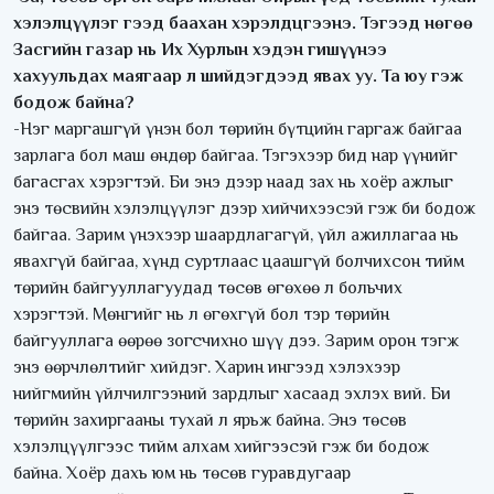
хэлэлцүүлэг гээд баахан хэрэлдцгээнэ. Тэгээд нөгөө
Засгийн газар нь Их Хурлын хэдэн гишүүнээ
хахуульдах маягаар л шийдэгдээд явах уу. Та юу гэж
бодож байна?
-Нэг маргашгүй үнэн бол төрийн бүтцийн гаргаж байгаа
зарлага бол маш өндөр байгаа. Тэгэхээр бид нар үүнийг
багасгах хэрэгтэй. Би энэ дээр наад зах нь хоёр ажлыг
энэ төсвийн хэлэлцүүлэг дээр хийчихээсэй гэж би бодож
байгаа. Зарим үнэхээр шаардлагагүй, үйл ажиллагаа нь
явахгүй байгаа, хүнд суртлаас цаашгүй болчихсон тийм
төрийн байгууллагуудад төсөв өгөхөө л больчих
хэрэгтэй. Мөнгийг нь л өгөхгүй бол тэр төрийн
байгууллага өөрөө зогсчихно шүү дээ. Зарим орон тэгж
энэ өөрчлөлтийг хийдэг. Харин ингээд хэлэхээр
нийгмийн үйлчилгээний зардлыг хасаад эхлэх вий. Би
төрийн захиргааны тухай л ярьж байна. Энэ төсөв
хэлэлцүүлгээс тийм алхам хийгээсэй гэж би бодож
байна. Хоёр дахь юм нь төсөв гуравдугаар