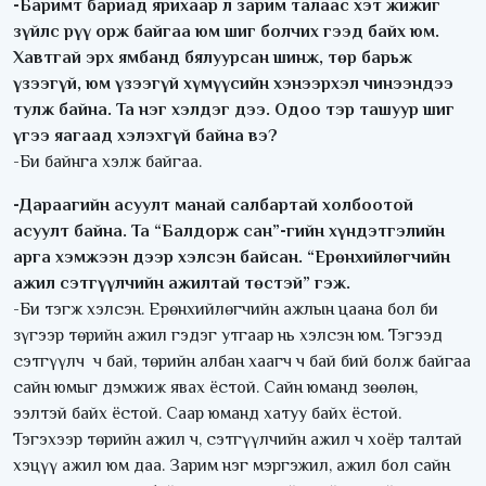
-Баримт бариад ярихаар л зарим талаас хэт жижиг
зүйлс рүү орж байгаа юм шиг болчих гээд байх юм.
Хавтгай эрх ямбанд бялуурсан шинж, төр барьж
үзээгүй, юм үзээгүй хүмүүсийн хэнээрхэл чинээндээ
тулж байна. Та нэг хэлдэг дээ. Одоо тэр ташуур шиг
үгээ яагаад хэлэхгүй байна вэ?
-Би байнга хэлж байгаа.
-Дараагийн асуулт манай салбартай холбоотой
асуулт байна. Та “Балдорж сан”-гийн хүндэтгэлийн
арга хэмжээн дээр хэлсэн байсан. “Ерөнхийлөгчийн
ажил сэтгүүлчийн ажилтай төстэй” гэж.
-Би тэгж хэлсэн. Ерөнхийлөгчийн ажлын цаана бол би
зүгээр төрийн ажил гэдэг утгаар нь хэлсэн юм. Тэгээд
сэтгүүлч ч бай, төрийн албан хаагч ч бай бий болж байгаа
сайн юмыг дэмжиж явах ёстой. Сайн юманд зөөлөн,
ээлтэй байх ёстой. Саар юманд хатуу байх ёстой.
Тэгэхээр төрийн ажил ч, сэтгүүлчийн ажил ч хоёр талтай
хэцүү ажил юм даа. Зарим нэг мэргэжил, ажил бол сайн