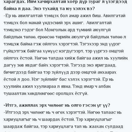
харагдах. Ийм хачирхалтай хоёр дүр зураг л үзэгдээд
байна л даа. Энэ тухайд та юу хэлэх вэ?
-Ер нь авилгалтай тэмцэх бол амар ажил биш. Авилгатай
тэмцэх бол манай үндэсний эрх ашиг. Авилгалтай
тэмцэнэ гэдэг бол Монголын ард түмний аюулгүй
байдлын төлөө, ерөөсөө төрийн аюулгүй байдлын төлөө л
тэмцэж байна гэж ойлгох хэрэгтэй. Тэгэхээр энд үүрэг
гүйцэтгэж байгаа хүмүүс нэгдүгээрт, тэр үүргээ онцгой
ойлгох ёстой. Нөгөө талдаа хийж байгаа ажил нь хуулийн
дагуу зөв явдаг байх хэрэгтэй. Тэгээд энэ яригдаад,
бичигдээд байгаа тэр зүйлүүд дээр онцгой анхаарах
ёстой л доо. Нэг зүйлийг бас хэлэх хэрэгтэй. Ер нь
хуулийн ажил хуулиараа л явна. Тэнд ямар ч албан
тушаалтан хөндлөнгөөс оролцох ёсгүй.
-Итгэ, ажиллах эрх чөлөөг нь олго гэсэн үг үү?
-Итгээд эрх чөлөөг нь ч өгөх хэрэгтэй. Нөгөө талаас нь
хариуцлагыг нь ч шаардах ёстой. Тэр хариуцлагыг
шаардаж байгаа, тэр хариуцлага тал нь жаахан сулдаад