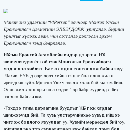
Манай энэ удаагийн “VIPerson” зочноор Монгол Улсын
Ерөнхийлөгч Цахиагийн ЭЛБЭГДОРЖ уригдлаа. Бидний
урилгыг хүлээж аван, чин сэтгэлээ дэлгэсэн эрхэм
Ерөнхийлөгч танд баярлалаа.
НҮБ-ын Ерөнхий Асамблейн индэр дээрээс НҮБ
шинэчлэгдэх ёстой гэж Монголын Ерөнхийлөгч
мэдэгдэл хийлээ. Бас л содон сонсогдож байна шүү.
-Яахав, НҮБ-д өөрчлөлт хийнэ гэдэг бол олон жил л
яригдсан зүйл. Монгол Улс ч эхэлж хэлж байгаа юм биш.
Олон жил хэлж ярьсан л сэдэв. Тэр байр сууринд л бид
нэгдэж байгаа юм.
-Гэхдээ таны дараагийн буудлыг НҮБ гэж хардаг
шинжээчид бий. Та хувь улстөрчийнхөө хувьд ийшээ
чиглэж бодлого явуулдаг уу. Хувийн мөрөөдөл бий юу.
Айлчлал энэ тэр сурвалжлаад явж байхад тэнд бол