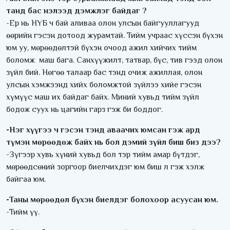
танд бас нэлээд дэмжлэг байдаг ?
-Ер нь НҮБ ч бай аливаа олон улсын байгууллагууд
өөрийн гэсэн дотоод журамтай. Тийм учраас хүссэн бүхэн
юм уу, мөрөөдөлтэй бүхэн очоод ажил хийчих тийм
боломж маш бага. Санхүүжилт, татвар, бүс, тив гээд олон
зүйл бий. Нөгөө талаар бас тэнд очиж ажиллая, олон
улсын хэмжээнд хийх боломжтой зүйлээ хийе гэсэн
хүмүүс маш их байдаг байх. Миний хувьд тийм зүйл
бодож суух нь цагийн гарз гэж би боддог.
-Нэг хүүгээ ч гэсэн тэнд аваачих юмсан гэж ард
түмэн мөрөөдөж байх нь бол дэмий зүйл биш биз дээ?
-Зүгээр хувь хүний хувьд бол тэр тийм амар бүтдэг,
мөрөөдсөний зоргоор биелчихдэг юм биш л гэж хэлж
байгаа юм.
-Таны мөрөөдөл бүхэн биелдэг болохоор асуусан юм.
-Тийм үү.