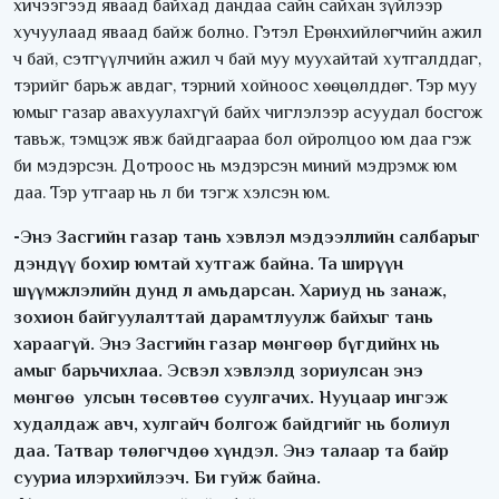
хичээгээд яваад байхад дандаа сайн сайхан зүйлээр
хучуулаад яваад байж болно. Гэтэл Ерөнхийлөгчийн ажил
ч бай, сэтгүүлчийн ажил ч бай муу муухайтай хутгалддаг,
тэрийг барьж авдаг, тэрний хойноос хөөцөлддөг. Тэр муу
юмыг газар авахуулахгүй байх чиглэлээр асуудал босгож
тавьж, тэмцэж явж байдгаараа бол ойролцоо юм даа гэж
би мэдэрсэн. Дотроос нь мэдэрсэн миний мэдрэмж юм
даа. Тэр утгаар нь л би тэгж хэлсэн юм.
-Энэ Засгийн газар тань хэвлэл мэдээллийн салбарыг
дэндүү бохир юмтай хутгаж байна. Та ширүүн
шүүмжлэлийн дунд л амьдарсан. Хариуд нь занаж,
зохион байгуулалттай дарамтлуулж байхыг тань
хараагүй. Энэ Засгийн газар мөнгөөр бүгдийнх нь
амыг барьчихлаа. Эсвэл хэвлэлд зориулсан энэ
мөнгөө улсын төсөвтөө суулгачих. Нууцаар ингэж
худалдаж авч, хулгайч болгож байдгийг нь болиул
даа. Татвар төлөгчдөө хүндэл. Энэ талаар та байр
сууриа илэрхийлээч. Би гуйж байна.