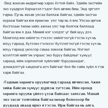
-Бид жаахан өөдрөгөөр харах ёстой байх. Эдийн засгийн
энэ хүндрэл бэрхшээл гэдэг бол өвчин биш. Энд эргэлт
гарна. Ер нь яахав улсаа баллаж байгаа, эдийн засгаа
нурааж байгаа юм ерөөсөө улс төр нь л юм. Улсаа өргөж
босгохын төлөө хийх ажлаа улс төр болгож баллаад
байгаа юм л даа. Миний нэг хэлдэг үг бий шүү дээ.
Монголд юм хийлгэх гэхээс хийлгэхгүй гэсэн хүч нь
илүү гараад, бүтээнэ гэснээс бүтээлгэхгүй гэсэн хүч нь
илүү гараад үнэхээр санаа зовоож байгаа. Нэгэнт
нээлттэй нийгэм учраас энэ буруу байдлыг хүмүүс
хараад, ийм хорлонтой зүйлсийг буруушаадаг,
дэмждэггүй хандлага өсч байгааг бол би сайн зүйл л гэж
харж байгаа.
-Гаднын хөрөнгө оруулагчид гараад явчихсан. Ажил
хийж байсан хүмүүс дүрвэж зугтсан. Ийм оронд
хөрөнгө оруулж үйлээ үзэж байхаас залхсан. Манай
энэ засаг толгойлж байгаа нөхөр болохоор би
дуудаад аваад ирнэ л гэсэн. Ирж байгаа нь алга.