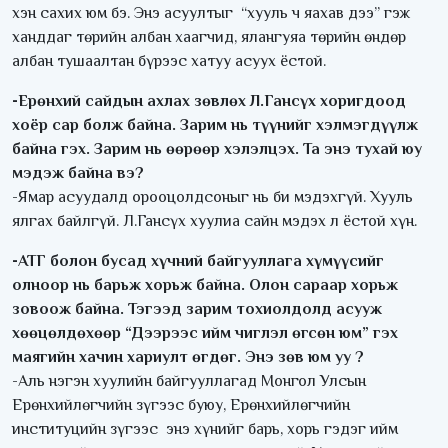
хэн сахих юм бэ. Энэ асуултыг “хууль ч яахав дээ” гэж
ханддаг төрийн албан хаагчид, ялангуяа төрийн өндөр
албан тушаалтан бүрээс хатуу асуух ёстой.
-Ерөнхий сайдын ахлах зөвлөх Л.Гансүх хоригдоод
хоёр сар болж байна. Зарим нь түүнийг хэлмэгдүүлж
байна гэх. Зарим нь өөрөөр хэлэлцэх. Та энэ тухай юу
мэдэж байна вэ?
-Ямар асуудалд орооцолдсоныг нь би мэдэхгүй. Хууль
ялгах байлгүй. Л.Гансүх хуулиа сайн мэдэх л ёстой хүн.
-АТГ болон бусад хүчний байгууллага хүмүүсийг
олноор нь барьж хорьж байна. Олон сараар хорьж
зовоож байна. Тэгээд зарим тохиолдолд асууж
хөөцөлдөхөөр “Дээрээс ийм чиглэл өгсөн юм” гэх
маягийн хачин хариулт өгдөг. Энэ зөв юм уу ?
-Аль нэгэн хуулийн байгууллагад Монгол Улсын
Ерөнхийлөгчийн зүгээс буюу, Ерөнхийлөгчийн
институцийн зүгээс энэ хүнийг барь, хорь гэдэг ийм