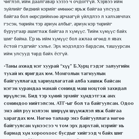
чиглэл, ийм даалгавар хэзээ ч очдоггүй. Хэрвээ ийм
зүйлийг бидний нэрийг өмнөөс ярьж байгаа улсууд
байгаа бол өөрсдийнхөө арчаагүй үйлдлээ л халхавчлах
гэсэн, төрийн тэр ариун албыг, ариун нэр төрийг
буруугаар ашиглаж байгаа л хүмүүс. Тийм хүмүүс байх
шиг байна. Ер нь ийм хүмүүс бол ажлаа өгөөд л явах
ёстой гэдгийг хэлье. Эрх мэдэлдээ бардсан, ташуурсан
ийм улсууд төрд байх ёсгүй.
-Таны ахиад нэг хуурай “хүү” Б.Хурц гэдэг залуугийн
тухай их яригдах юм. Монголын тагнуулын
байгууллагад хариуцлагатай алба хашиж байсан
нэгэн хурандаа манай сонинд маш ноцтой захидал
ирүүлсэн. Бид тэр хүний эрхийг хүндэтгэж анх
сониндоо нийтэлсэн. АТГ-ыг бол та байгуулсан. Одоо
энэ айл руу нэлээн ширүүн шүүмжлэл явж байгаа
харагдах юм. Нөгөө талаар энэ байгууллага нөгөө
байгуулсан хүнээсээ ч том эрх дархтай, нэрийг нь
бариад хүн хороохоос бусдыг хийгээд ч байх шиг