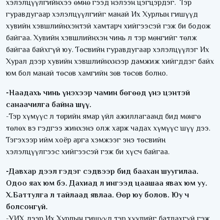
хэлэлцүүлгийнхээ өмнө гээд нэлээн цэгцэрдэг. Тэр
гуравдугаар хэлэлцүүлгийг манай Их Хурлын гишүүд
хувийн хэвшлийнхэнтэй хамтарч хийгээсэй гэж би бодож
байгаа. Хувийн хэвшлийнхэн чинь л тэр мөнгийг төлж
байгаа байхгүй юу. Төсвийн гуравдугаар хэлэлцүүлэг Их
Хурал дээр хувийн хэвшлийнхнээр дамжиж хийгддэг байх
юм бол манай төсөв хамгийн зөв төсөв болно.
-Наадахь чинь үнэхээр чамин бөгөөд үнэ цэнтэй
санаачилга байна шүү.
-Тэр хүмүүс л төрийн ямар үйл ажиллагаанд бид мөнгө
төлөх вэ гэдгээ жинхэнэ олж харж чадах хүмүүс шүү дээ.
Тэгэхээр ийм хоёр арга хэмжээг энэ төсвийн
хэлэлцүүлгээс хийгээсэй гэж би хүсч байгаа.
-Давхар дээл гэдэг сэдвээр бид баахан шуугилаа.
Одоо яах юм бэ. Дахиад л ингээд цаашаа явах юм уу.
Х.Баттулга л тайлаад явлаа. Өөр юу болов. Юу ч
болсонгүй.
-УИХ дээр Их Хурлын гишүүд тэр хуулийг батлахгүй гэж