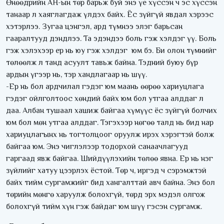
Өнөөдрийн АН-ын төр барьж буй энэ үе хүссэн ч эс хүссэн
танаар л хаяглагдаж үлдэх байх. Ёс зүйгүй явдал хэрээс
хэтэрлээ. Зугаа цэнгэл, ард түмнээ элэг барьсан
гааралтууд дэндлээ. Та эдэндээ боль гэж хэлдэг үү. Боль
гэж хэлэхээр ер нь юу гэж хэлдэг юм бэ. Би олон түмнийг
төлөөлж л танд асуулт тавьж байна. Тэдний буюу бүр
ардын үгээр нь, тэр хандлагаар нь шүү.
-Ер нь бол ардчилал гэдэг юм маань өөрөө хариуцлага
гэдэг ойлголтоос хөндий байх юм бол утгаа алддаг л
даа. Албан тушаал хашиж байгаа хүмүүс ёс зүйгүй болчих
юм бол мөн утгаа алддаг. Тэгэхээр нөгөө талд нь бид нар
хариуцлагынх нь тогтолцоог оруулж ирэх хэрэгтэй болж
байгаа юм. Энэ чиглэлээр тодорхой санаачлагууд
гаргаад явж байгаа. Шийдүүлэхийн төлөө явна. Ер нь нэг
зүйлийг хатуу цээрлэх ёстой. Төр ч, иргэд ч сэрэмжтэй
байх тийм сургамжийг бид хангалттай авч байна. Энэ бол
төрийн мөнгө харуулж болохгүй, төрд эрх мэдэл олгож
болохгүй тийм хүн гэж байдаг юм шүү гэсэн сургамж.