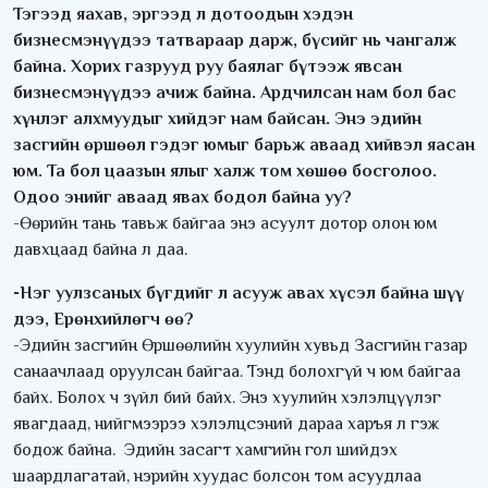
Тэгээд яахав, эргээд л дотоодын хэдэн
бизнесмэнүүдээ татвараар дарж, бүсийг нь чангалж
байна. Хорих газрууд руу баялаг бүтээж явсан
бизнесмэнүүдээ ачиж байна. Ардчилсан нам бол бас
хүнлэг алхмуудыг хийдэг нам байсан. Энэ эдийн
засгийн өршөөл гэдэг юмыг барьж аваад хийвэл яасан
юм. Та бол цаазын ялыг халж том хөшөө босголоо.
Одоо энийг аваад явах бодол байна уу?
-Өөрийн тань тавьж байгаа энэ асуулт дотор олон юм
давхцаад байна л даа.
-Нэг уулзсаных бүгдийг л асууж авах хүсэл байна шүү
дээ, Ерөнхийлөгч өө?
-Эдийн засгийн Өршөөлийн хуулийн хувьд Засгийн газар
санаачлаад оруулсан байгаа. Тэнд болохгүй ч юм байгаа
байх. Болох ч зүйл бий байх. Энэ хуулийн хэлэлцүүлэг
явагдаад, нийгмээрээ хэлэлцсэний дараа харъя л гэж
бодож байна. Эдийн засагт хамгийн гол шийдэх
шаардлагатай, нэрийн хуудас болсон том асуудлаа