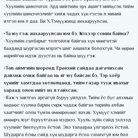
-Хуулийн шинэчлэл. Ард нийтийн эрх ашигт нийцсэн тийм
хуулийн шинэчлэлийг хийж чадах хүн гэсэн л миний
итгэл юм л даа. Би Х.Тэмүүжинд анхааруулсан.
-Та юу гэж анхааруулсан юм бэ. Үнэхээр сонин байна?
-Хуулийн салбарыг толгойлж байгаа хүн мөнгөтэй
бааданд шургасан мэрэгч шиг аашилж болохгүй. Чи өөрөө
өөрийгөө идэж дуусгах нь байна шүү гэж.
-Төв аймгийн шоронд Ерөнхий сайдаа дагачихсан
давхиж очиж байгаа нь яг юу байсан бэ. Тэр хоёр
хүнийг хамтдаа хөтлөлцөөд, тийм газар тууж явахыг
хараад олон нийт их л гайхсан.
-Яаж ч зөвтгөх аргагүй буруу үйлдэл. Тийм ёс бус алхмын
өөдөөс хуулиа барин сөрж чадаж байгаа төрийн албан
хаагчийг олон түмэн өмөөрөхөөс яахав. Хүмүүс хэнийг
өмөөрч, юуг буруутгахаа мэднээ. Хууль зүйн сайд эхлээд
хуулийг биелүүлэх ёстой. Энэ талаараа үлгэрлэх ёстой.
Шударга ёсны сайд хүн шударга ёсоо сахихгүй юм бол