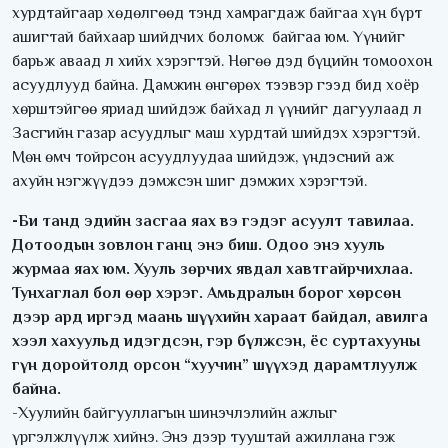
хурдтайгаар хөдөлгөөд тэнд хамрагдаж байгаа хүн бүрт
ашигтай байхаар шийдчих боломж байгаа юм. Үүнийг
барьж аваад л хийх хэрэгтэй. Нөгөө дэд бүцийн томоохон
асуудлууд байна. Дамжин өнгөрөх тээвэр гээд бид хоёр
хөрштэйгөө яриад шийдэж байхад л үүнийг дагуулаад л
Засгийн газар асуудлыг маш хурдтай шийдэх хэрэгтэй.
Мөн өмч тойрсон асуудлуудаа шийдэж, үндэсний аж
ахуйн нэгжүүдээ дэмжсэн шиг дэмжих хэрэгтэй.
-Би танд эдийн засгаа яах вэ гэдэг асуулт тавилаа.
Дотоодын зовлон ганц энэ биш. Одоо энэ хууль
журмаа яах юм. Хууль зөрчих явдал хавтгайрчихлаа.
Тунхаглал бол өөр хэрэг. Амьдралын борог хөрсөн
дээр ард иргэд маань шүүхийн хараат байдал, авилга
хээл хахуульд идэгдсэн, гэр бүлжсэн, ёс суртахууны
гүн доройтолд орсон “хуучин” шүүхэд дарамтлуулж
байна.
-Хуулийн байгууллагын шинэчлэлийн ажлыг
үргэлжлүүлж хийнэ. Энэ дээр тууштай ажиллана гэж