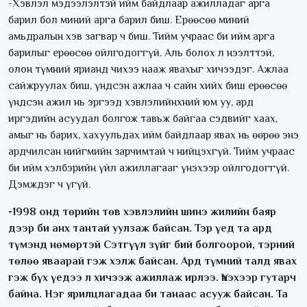
-Хэвлэл мэдээлэлтэй ийм байдлаар ажилладаг арга
барил бол миний арга барил биш. Ерөөсөө миний
амьдралын хэв загвар ч биш. Тийм учраас би ийм арга
барилыг ерөөсөө ойлгодоггүй. Аль болох л нээлттэй,
олон түмний ярианд чихээ нааж явахыг хичээдэг. Ажлаа
сайжруулах биш, үндсэн ажлаа ч сайн хийх биш ерөөсөө
үндсэн ажил нь эргээд хэвлэлийнхний юм уу, ард
иргэдийн асуудал болгож тавьж байгаа сэдвийг хаах,
амыг нь барих, хахуульдах ийм байдлаар явах нь өөрөө энэ
ардчилсан нийгмийн зарчимтай ч нийцэхгүй. Тийм учраас
би ийм хэлбэрийн үйл ажиллагааг үнэхээр ойлгодоггүй.
Дэмждэг ч үгүй.
-1998 онд төрийн төв хэвлэлийн шинэ жилийн баяр
дээр би анх тантай уулзаж байсан. Тэр үед та ард
түмэнд нөмөртэй Сэтгүүл зүйг бий болгоорой, тэрний
төлөө яваарай гэж хэлж байсан. Ард түмний талд явах
гэж бүх үедээ л хичээж ажиллаж ирлээ. Үнэхээр гутарч
байна. Нэг ярилцлагадаа би танаас асууж байсан. Та