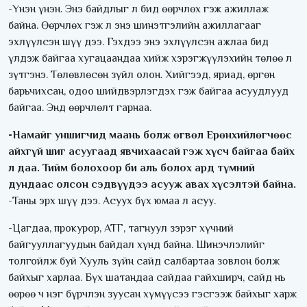
-Үнэн үнэн. Энэ байдлыг л бид өөрчлөх гэж ажиллаж
байна. Өөрчлөх гэж л энэ шинэтгэлийн ажиллагааг
эхлүүлсэн шүү дээ. Гэхдээ энэ эхлүүлсэн ажлаа бид
үлдэж байгаа хугацаандаа хийж хэрэгжүүлэхийн төлөө л
зүтгэнэ. Төлөвлөсөн зүйл олон. Хийгээд, яриад, өргөн
барьчихсан, одоо шийдвэрлэгдэх гэж байгаа асуудлууд
байгаа. Энд өөрчлөлт гарнаа.
-Намайг уншигчид маань болж өгвөл Ерөнхийлөгчөөс
айхгүй шиг асуугаад явчихаасай гэж хүсч байгаа байх
л даа. Тийм болохоор би аль болох ард түмний
дундаас олсон сэдвүүдээ асууж авах хүсэлтэй байна.
-Таны эрх шүү дээ. Асуух бүх юмаа л асуу.
-Цагдаа, прокурор, АТГ, тагнуул зэрэг хүчний
байгууллагуудын байдал хүнд байна. Шинэчлэлийг
толгойлж буй Хууль зүйн сайд салбартаа зовлон болж
байхыг харлаа. Бүх шатандаа сайдаа гайхширч, сайд нь
өөрөө ч нэг бүрчлэн зуусан хүмүүсээ гэсгээж байхыг харж