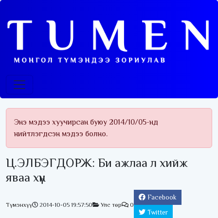
Энэ мэдээ хуучирсан буюу 2014/10/05-нд
нийтлэгдсэн мэдээ болно.
Ц.ЭЛБЭГДОРЖ: Би ажлаа л хийж
яваа хүн
Facebook
Түмэнхүү
2014-10-05 19:57:50
Улс төр
0
Twitter