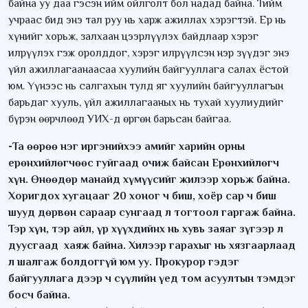
байна уу даа гэсэн ийм ойлголт бол надад байна. Тийм
учраас бид энэ тал руу нь харж ажиллах хэрэгтэй. Ер нь
хүнийг хорьж, залхаан цээрлүүлэх байдлаар хэрэг
илрүүлэх гэж оролддог, хэрэг илрүүлсэн нэр зүүдэг энэ
үйл ажиллагаанаасаа хуулийн байгууллага салах ёстой
юм. Үүнээс нь салгахын тулд яг хуулийн байгууллагын
барьдаг хууль, үйл ажиллагааных нь тухай хуулиудийг
бүрэн өөрчлөөд УИХ-д өргөн барьсан байгаа.
-Та өөрөө нэг иргэнийхээ амийг харийн орны
ерөнхийлөгчөөс гуйгаад очиж байсан Ерөнхийлөгч
хүн. Өнөөдөр манайд хүмүүсийг жилээр хорьж байна.
Хоригдох хугацааг 20 хоног ч биш, хоёр сар ч биш
шууд дөрвөн сараар сунгаад л тогтоол гаргаж байна.
Тэр хүн, тэр айл, үр хүүхдийнх нь хувь заяаг зүгээр л
дуусгаад хаяж байна. Хилээр гарахыг нь хязгаарлаад
л шалгаж болдоггүй юм уу. Прокурор гэдэг
байгууллага дээр ч сүүлийн үед том асуултын тэмдэг
босч байна.