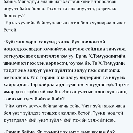
байна. Магадгүй энэ нь нэг хэсгийнхнийг төлөөлсөн
асуулт байж болно. Гэхдээ та энэ асуултад хариулж
болох уу?
-Ер нь хуулийн байгууллагын ажил бол хуулиараа л явах
ёстой.
-Хүйтэнд хөрч, халуунд халж, бүх зовлонтой
ноцолдож явдаг хүчнийхэн үргэлж сайддаа зануулж,
загнуулж явах шинэчлэл юм уу. Ер нь Х.Тэмүүжингийн
шинэчлэл гэж хэн нэрлэсэн, юу юм бэ. Та Х.Тэмүүжин
гэдэг энэ залууг үнэт зүйлтэй залуу гэж онцгойлж
өмгөөлсөн. Улс төрийн энэ залуу лидерийг та илүү их
хайрладаг. Тэр хайраа ард түмнээс ч нуудаггүй. Тэр яг
ямар үнэт зүйлтэй юм бэ. Энэ асуултыг олон хүн танд
тавихыг хүсч байгаа байх?
-Ийм хатуу асууж байгаа чинь сайн. Үнэт зүйл ярьж яваа
бол үнэт зүйлдээ тэнцэж ажиллах ёстой. Түүнд ноцтой
дутагдал ч бий, үнэт зүйл ч бий гэж би хэлж байсан.
-Санаж байна. Яг түүний гэх үнэт зүйл юу юм бэ?