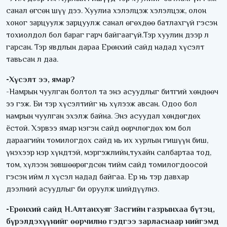
санал өгсөн шүү дээ. Хуулиа хэлэлцэж хэлэлцэж, олон
хоног зарцуулж зарцуулж санал өгөхдөө батлахгүй гэсэн
тохиолдол бол бараг гарч байгаагүй.Тэр хуулин дээр л
гарсан. Тэр явдлын дараа Ерөнхий сайд надад хүсэлт
тавьсан л даа.
-Хүсэлт ээ, ямар?
-Намрын чуулган болтол та энэ асуудлыг битгий хөндөөч
ээ гэж. Би тэр хүсэлтийг нь хүлээж авсан. Одоо бол
намрын чуулган эхэлж байна. Энэ асуудал хөндөгдөх
ёстой. Хэрвээ ямар нэгэн сайд өөрчлөгдөх юм бол
дараагийн томилогдох сайд нь их хурлын гишүүн биш,
үнэхээр нэр хүндтэй, мэргэжлийн,тухайн салбартаа тод,
том, хүлээн зөвшөөрөгдсөн тийм сайд томилогдоосой
гэсэн ийм л хүсэл надад байгаа. Ер нь тэр давхар
дээлний асуудлыг би оруулж шийдүүлнэ.
-Ерөнхий сайд Н.Алтанхуяг Засгийн газрынхаа бүтэц,
бүрэлдэхүүнийг өөрчилнө гэдгээ зарласнаар нийгэмд