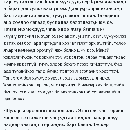
тэргүүн хатагтай, болон хүүхдүүд, гэр бүлээ айлчлалд
ч бараг дагуулж явахгүй юм. Дэлгүүр хоршоо хэсээд
бас тэднийгээ аваад хүмүүс явдаг л даа. Та өөрийн
энэ соёлоо яагаад бусдадаа бэлэглээгүй юм бэ.
Танай энэ нөхдүүд чинь одоо ямар байна вэ?
-Хүн үнэт зүйлээ, эцэг эхээс авсан унаган сайн хүмүүжлээ
дагах юм бол, ард иргэдийнхээ нийтлэг эрх ашгийн төлөө
ямар ч нөлөөнд орохгүй явж болно шүү дээ. Манай
хэвлэлийнхэн тодорхой эрх мэдэлтэн, албан тушаалтнаас
мөнгө авдаггүй, тийм элдэв бохир гэрээ хийдэггүй, бид
ард түмнийхээ талд байна гэдгээ л зарлачих хэрэгтэй.
Тэгэх юм бол хүмүүс хүрээлээд л, дэмжээд л ирнэ.
Хэвлэлийнхэн төртэй, улстөрчидтэй найзархах биш, хийж
бүтээх гэж яваа хүмүүс, бизнесийнхэнтэйгээ найзалбал
зөв болно.
-Шударга өрсөлдөх нөхцөл алга. Эзэнтэй, улс төрийн
мөнгөн тэтгэлэгтэй улсуудтай шилдэг чанар, илүү
чадвар заагаад ч өрсөлдөх бэрх байна. Тэсвэр