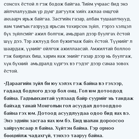
сонсох ёстой л гэж бодож байгаа. Тийм учраас бид энэ
айлчлалуудын үр дүнг дагуулж хийх ажлаа онцгой
анхаарч ярьж байгаа. Засгийн газар, албан тушаалтнууд,
яам тамгын газрууд ярьсан тохирсон зүйл, гэрээ хэлцэл
бүх зүйлсийг ажил болгож, амьдрал дээр буулгах ёстой
шүү дээ. Тэр ажлууд бол бужигнаж байх ёстой. Түүнийг л
шаардаж, үүнийг ойлгож ажиллаасай. Амжилтай боллоо
гэж баярлах биш, харин яаж энийг газар дээр нь буулгаж,
хүн бүхний амьдралд хүргэх вэ гэдэг дээр санаа зовох
ёстой.
-Дараагийн зүйл би юу хэлэх гэж байна вэ гэхээр,
гадаад бодлого дээр бол онц. Гол юм дотоодод
байна. Гаднынхантай уулзаад байр суурийг нь тандаж
байхад танай Монголын гол асуудал дотооддоо
байна гэх юм. Дотоод асуудлуудаа одоо бид яах вэ.
Энэ эдийн засгаа яах юм бэ. Бид шалан дороосоо
хайруулсаар л байна. Хүйтэн байна. Гэр орноо
бөөцийлж чадахгүй, тэнхээ тааруу байна.