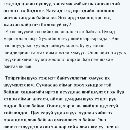
тэдэнд цалин пүнлүү, хангамж ямбыг нь хангалттай
өгсөн гэж боддог. Яагаад тэд иргэдийн зовлонд
ингэж хандаж байна вэ. Энэ ард түмэнд эргээд
жаахан хайр өгч болохгүй юу?
-Ер нь шүүхийн өөрийнх нь онцлог гэж байгаа. Бусад
мэргэжлээс өөр. Хуулийн дагуу шийдвэр гаргадаг. Аль
нэг асуудлыг хуульд нийцүүлж зөв, буруу гэсэн
шийдвэрийг гаргах ийм эрхтэй хүмүүс. Олон нийт ч хууль
шүүхийнхнийг хүний зовлонд ойрхон бай гэж шахаж
байгаа нь зөв.
-Тойргийн шүүх гэж нэг байгууллагыг хүмүүс их
шүүмжлэх юм. Сумаасаа аймаг орох хүндрэлтэй
байдаг хөдөөгийн иргэд асуудлаа шийдүүлэх гэж бүр
хэдэн аймаг алгасч, аймаг дундын шүүх гэдэг рүү
очдог болж байна. Очоод хэрэг нь шийдэгддэггүй,
хойшилдог. Дөч гаруй удаа шүүх хурлаа хийлгэх
оролдоод явж байгаа өмгөөлөгч ч байна. Энэ
шинэтгэлүүдэд ахин засвар хийж явах юм уу, эсвэл