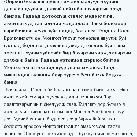
-Ойрхон болж өнгөрсөн том айлчлалууд, түүнийг
дагасан дуулиан дэлхий нийтийн анхаарлын төвд
байлаа. Гадаад дотоодын хэвлэл мэдээллийн
агентлагууд хангалттай мэдээллээ. Тийм болохоор
нарийвчилж асуух зүйл надад бол алга. Гэхдээ, Ноён
Ерөнхийлөгч өө, Монгол Улсыг төлөөлөн явуулж буй
гадаад бодлого, дэлхийн дайдад тоглож буй таны
тоглолт, хүчин зүйлсийг бид бахархан харж, талархан
дэмжиж байна. Гадаад ертөнцөд дэрвэж байгаа
Монгол тугны тухайд нүүр улайх юм алга. Танд
уншигчдаа төлөөлж баяр хүргэх ёстой гэж бодож
байна.
-Баярлалаа. Гэхдээ би бол ажлаа л хийж байгаа хүн. Энэ
ажлыг хий гэж ард түмэн надад итгэл өгсөн. Тэр
даалгаварыг нь л биелүүлж яваа. Бид нар дор бүрнээ л
ажлаа сайн хийж чадах юм бол Монгол Улс босно шүү
дээ. Миний гадаад бодлого дээр барьж байгаа гол
бодлого ерөөсөө Монголын жинг нэмэх юмсан гэсэн
зорилго. Олон улсын хэмжээнд ч, бүс нутгийн хэмжээнд ч,