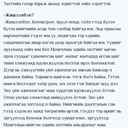
Засгийн газар барьж аваад зоригтой хийх хэрэгтэй.
-Жишээлбэл?
-Жишээлбэл, боловсрол, эрүүл мэнд, соёл гээд бүхэл
бүтэн нийгмийн асар том салбар байгаа юм. Энд ерөөсөө
өөрчлөлтийн гэдэг юм уу, ялангуяа тэр хувийн
санаачилгын ямар нэгэн үнэр ороогүй байгаа юм. Үүнийг
оруулаад хийх юм бол Монголын эдийн засгийг нөгөө
орон сууцыг хувьчилсан шиг, малыг малчдад өгсөн шиг
тийм хэмжээнд идэвхжүүлэн босгож ирэх боломжтой.
Дээр нь санхүүгийн үйл ажиллагаа зөвхөн банкаар л
дамжиж байна. Хөрөнгө мөнгө нь тэгж босч байна. Гэтэл
мөнгө босгодог хоёр дахь зах зээл гэж байдаг шүү дээ.
Энэ үйл ажиллагааг маш хурдтай идэвхжүүлэх ёстой.
Олон улсын хэмжээнд нийцүүлэх ёстой. Энэ үйл
ажиллагаа зогсоод л байна. Нийгмийн даатгалын сан
гээд хэдэн их наяд төгрөгийн өртэй, гэхдээ тэр өрийг нь
эргүүлээд боломж болгоод хувиргачих, эргүүлээд
Монголын нийгэм эдийн засгийн амьдралыг маш