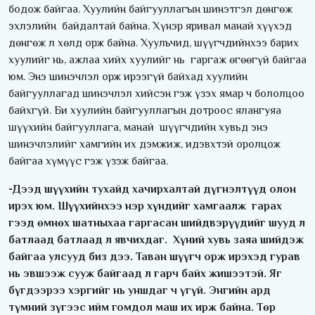
бодож байгаа. Хуулийн байгууллагын шинэтгэл дөнгөж
эхлэлийн байдалтай байна. Хүнэр яривал манай хүүхэд
дөнгөж л хөлд орж байна. Хуульчид, шүүгчдийнхээ барих
хуулийг нь, ажлаа хийх хуулийг нь гаргаж өгөөгүй байгаа
юм. Энэ шинэчлэл орж ирээгүй байхад хуулийн
байгууллагад шинэчлэл хийсэн гэж үзэх ямар ч бололцоо
байхгүй. Би хуулийн байгууллагын дотроос ялангуяа
шүүхийн байгууллага, манай шүүгчдийн хувьд энэ
шинэчлэлийг хамгийн их дэмжиж, идэвхтэй оролцож
байгаа хүмүүс гэж үзэж байгаа.
-Дээд шүүхийн тухайд хачирхалтай дүгнэлтүүд олон
ирэх юм. Шүүхийнхээ нэр хүндийг хамгаалж гарах
гээд өмнөх шатныхаа гаргасан шийдвэрүүдийг шууд л
батлаад батлаад л явчихдаг. Хүний хувь заяа шийдэж
байгаа улсууд биз дээ. Таван шүүгч орж ирэхэд гурав
нь эвшээж сууж байгаад л гарч байх жишээтэй. Яг
бүгдээрээ хэргийг нь уншдаг ч үгүй. Энгийн ард
түмний зүгээс ийм гомдол маш их ирж байна. Төр