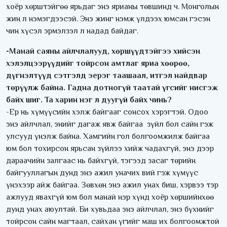
хоёр хөрштэйгөө ярьдаг энэ ярианы төвшинд ч. Монголын
жин л нэмэгдээсэй. Энэ жинг нэмж үлдээх юмсан гэсэн
чин хүсэл эрмэлзэл л надад байдаг.
-Манай саяны айлчлалууд, хөршүүдтэйгээ хийсэн
хэлэлцээрүүдийг тойрсон амтлаг яриа хөөрөө,
дүгнэлтүүд сэтгэлд эерэг таашаал, итгэл найдвар
төрүүлж байна. Гадна дотногүй таатай үгсийг нисгэж
байх шиг. Та харин нэг л дуугүй байх чинь?
-Ер нь хүмүүсийн хэлж байгааг сонсох хэрэгтэй. Одоо
энэ айлчлал, энийг дагаж явж байгаа зүйл бол сайн гэж
улсууд үнэлж байна. Хамгийн гол болгоомжилж байгаа
юм бол тохирсон ярьсан зүйлээ хийж чадахгүй, энэ дээр
дараачийн залгаас нь байхгүй, тэгээд засаг төрийн
байгууллагын дунд энэ ажил уначих вий гэж хүмүүс
үнэхээр айж байгаа. Зөвхөн энэ ажил унах биш, хэрвээ тэр
ажлууд явахгүй юм бол манай нэр хүнд хоёр хөршийнхөө
дунд унах аюултай. Би хувьдаа энэ айлчлал, энэ бүхнийг
тойрсон сайн магтаал, сайхан үгийг маш их болгоомжтой