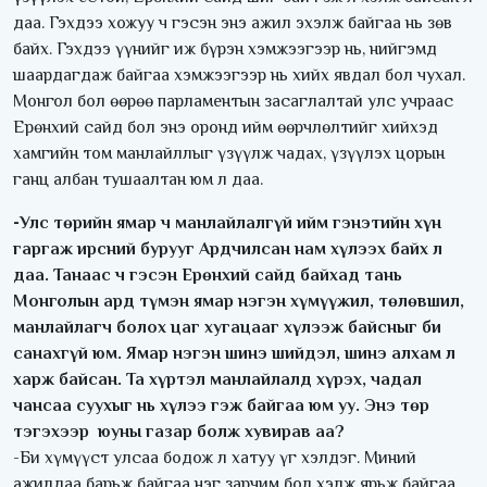
даа. Гэхдээ хожуу ч гэсэн энэ ажил эхэлж байгаа нь зөв
байх. Гэхдээ үүнийг иж бүрэн хэмжээгээр нь, нийгэмд
шаардагдаж байгаа хэмжээгээр нь хийх явдал бол чухал.
Монгол бол өөрөө парламентын засаглалтай улс учраас
Ерөнхий сайд бол энэ оронд ийм өөрчлөлтийг хийхэд
хамгийн том манлайллыг үзүүлж чадах, үзүүлэх цорын
ганц албан тушаалтан юм л даа.
-Улс төрийн ямар ч манлайлалгүй ийм гэнэтийн хүн
гаргаж ирсний бурууг Ардчилсан нам хүлээх байх л
даа. Танаас ч гэсэн Ерөнхий сайд байхад тань
Монголын ард түмэн ямар нэгэн хүмүүжил, төлөвшил,
манлайлагч болох цаг хугацааг хүлээж байсныг би
санахгүй юм. Ямар нэгэн шинэ шийдэл, шинэ алхам л
харж байсан. Та хүртэл манлайлалд хүрэх, чадал
чансаа суухыг нь хүлээ гэж байгаа юм уу. Энэ төр
тэгэхээр юуны газар болж хувирав аа?
-Би хүмүүст улсаа бодож л хатуу үг хэлдэг. Миний
ажилдаа барьж байгаа нэг зарчим бол хэлж ярьж байгаа