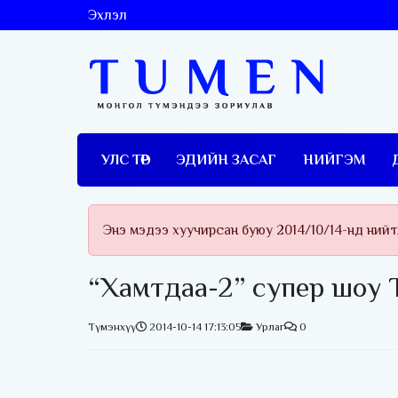
Эхлэл
УЛС ТӨР
ЭДИЙН ЗАСАГ
НИЙГЭМ
Энэ мэдээ хуучирсан буюу 2014/10/14-нд ний
“Хамтдаа-2” супер шоу 
Түмэнхүү
2014-10-14 17:13:05
Урлаг
0