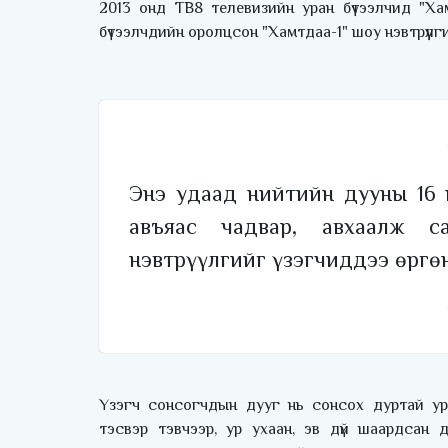
2013 онд ТВ8 телевизийн уран бүтээлчид "Ха
бүтээлчдийн оролцсон "Хамтдаа-1" шоу нэвтрүүл
Энэ удаад нийтийн дууны 16 
авъяас чадвар, авхаалж с
нэвтрүүлгийг үзэгчиддээ өргөн
Үзэгч сонсогчдын дууг нь сонсох дуртай уран
тэсвэр тэвчээр, ур ухаан, эв дүй шаардсан 