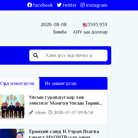
facebook
twitter
instagram
2026-08-08
3593.93₮
Бямба
АНУ-ын доллар
Сүүлд нэмэгдсэн
Их уншигдсан
Улсын гуравдугаар төв
эмнэлэг Монгол Улсын Төрийн
соёрхлыг 4 дэх удаагаа
Admin
2026-07-07 09:16:58
хүртлээ
Ерөнхий сайд Н.Учрал Лхагва
гарагт МҮОНТВ-ээр олон