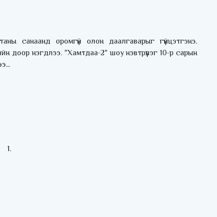
аны санаанд оромгүй олон даалгаварыг гүйцэтгэнэ.
йн доор нэгдлээ. "Хамтдаа-2" шоу нэвтрүүлэг 10-р сарын
...