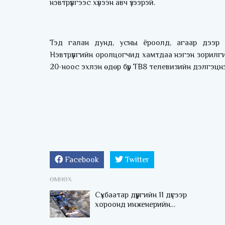
нэвтрүүлгээс хүлээн авч үзээрэй.
Тэд галан дунд, усны ёроолд, агаар дээр т
Нэвтрүүлгийн оролцогчид хамтдаа нэгэн зорилги
20-ноос эхлэн өдөр бүр ТВ8 телевизийн дэлгэцнээ
Facebook
Twitter
ӨМНӨХ
Сүхбаатар дүүргийн 11 дүгээр
хороонд инженерийн
шугамын ажил гүйцэтгэнэ