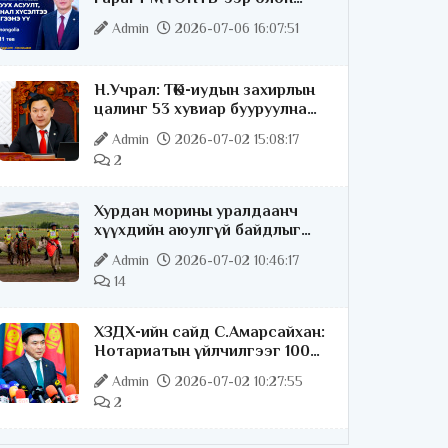
нийттэй шууд ярилцана
Admin
2026-07-06 16:07:51
Н.Учрал: ТӨК-иудын захирлын
цалинг 53 хувиар бууруулна
гэдгээ хатуу,
Admin
2026-07-02 15:08:17
хариуцлагатайгаар хэлье
2
Хурдан морины уралдаанч
хүүхдийн аюулгүй байдлыг
хангах чиглэлээр ажиллаж
Admin
2026-07-02 10:46:17
байна
14
ХЗДХ-ийн сайд С.Амарсайхан:
Нотариатын үйлчилгээг 100
хувь цахимжуулна
Admin
2026-07-02 10:27:55
2