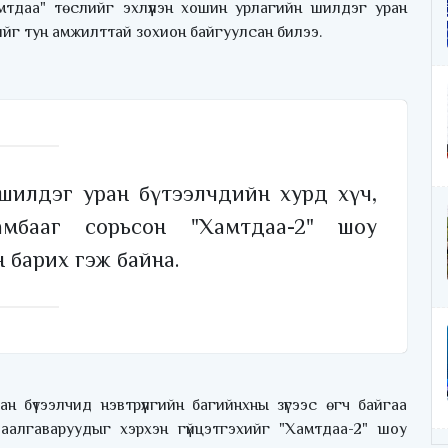
мтдаа" төслийг эхлүүлэн хошин урлагийн шилдэг уран
гийг тун амжилттай зохион байгуулсан билээ.
шилдэг уран бүтээлчдийн хурд хүч,
амбааг сорьсон "Хамтдаа-2" шоу
 барих гэж байна.
 бүтээлчид нэвтрүүлгийн багийнхны зүгээс өгч байгаа
даалгаваруудыг хэрхэн гүйцэтгэхийг "Хамтдаа-2" шоу