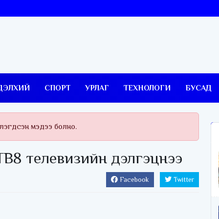
ДЭЛХИЙ
СПОРТ
УРЛАГ
ТЕХНОЛОГИ
БУСАД
тлэгдсэн мэдээ болно.
ТВ8 телевизийн дэлгэцнээ
Facebook
Twitter