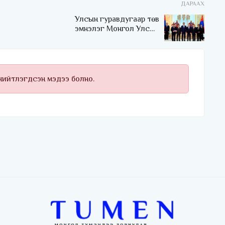
ДАРААХ
Улсын гуравдугаар төв
эмнэлэг Монгол Улсын
Төрийн соёрхлыг 4 дэх
удаагаа хүртлээ
 нийтлэгдсэн мэдээ болно.