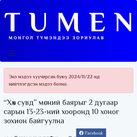
Энэ мэдээ хуучирсан буюу 2024/11/22-нд
нийтлэгдсэн мэдээ болно.
“Хөх сувд” мөсний баярыг 2 дугаар
сарын 13-23-ний хооронд 10 хоног
зохион байгуулна
Facebook