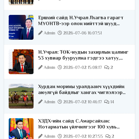
Ерөнхий сайд Н.Учрал Лхагва гарагт
МҮОНТВ-ээр олон нийттэй шууд
ярилцана
Admin
2026-07-06 16:07:51
Н.Учрал: ТӨК-иудын захирлын цалинг
53 хувиар бууруулна гэдгээ хатуу,
хариуцлагатайгаар хэлье
Admin
2026-07-02 15:08:17
2
Хурдан морины уралдаанч хүүхдийн
аюулгүй байдлыг хангах чиглэлээр
ажиллаж байна
Admin
2026-07-02 10:46:17
14
ХЗДХ-ийн сайд С.Амарсайхан:
Нотариатын үйлчилгээг 100 хувь
цахимжуулна
Admin
2026-07-02 10:27:55
2