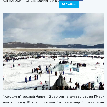
Admin
2024-11-22 10:13:39
Нийгэм
0
Twitter
"Хөх сувд” мөсний баярыг 2025 оны 2 дугаар сарын 13-23-
ний хооронд 10 хоног зохион байгуулахаар болжээ. Жил