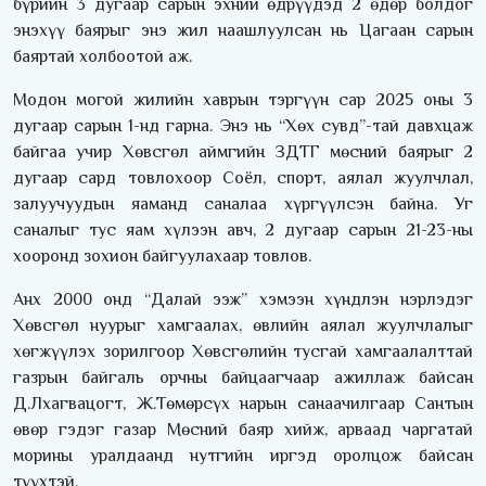
бүрийн 3 дугаар сарын эхний өдрүүдэд 2 өдөр болдог
энэхүү баярыг энэ жил наашлуулсан нь Цагаан сарын
баяртай холбоотой аж.
Модон могой жилийн хаврын тэргүүн сар 2025 оны 3
дугаар сарын 1-нд гарна. Энэ нь “Хөх сувд”-тай давхцаж
байгаа учир Хөвсгөл аймгийн ЗДТГ мөсний баярыг 2
дугаар сард товлохоор Соёл, спорт, аялал жуулчлал,
залуучуудын яаманд саналаа хүргүүлсэн байна. Уг
саналыг тус яам хүлээн авч, 2 дугаар сарын 21-23-ны
хооронд зохион байгуулахаар товлов.
Анх 2000 онд “Далай ээж” хэмээн хүндлэн нэрлэдэг
Хөвсгөл нуурыг хамгаалах, өвлийн аялал жуулчлалыг
хөгжүүлэх зорилгоор Хөвсгөлийн тусгай хамгаалалттай
газрын байгаль орчны байцаагчаар ажиллаж байсан
Д.Лхагвацогт, Ж.Төмөрсүх нарын санаачилгаар Сантын
өвөр гэдэг газар Мөсний баяр хийж, арваад чаргатай
морины уралдаанд нутгийн иргэд оролцож байсан
түүхтэй.