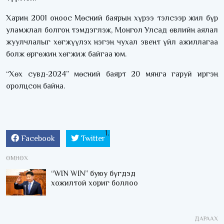
Харин 2001 оноос Мөсний баярын хүрээ тэлсээр жил бүр
уламжлал болгон тэмдэглэж, Монгол Улсад өвлийн аялал
жуулчлалыг хөгжүүлэх нэгэн чухал эвент үйл ажиллагаа
болж өргөжин хөгжиж байгаа юм.
“Хөх сувд-2024” мөсний баярт 20 мянга гаруй иргэн
оролцсон байна.
Facebook
Twitter
ӨМНӨХ
“WIN WIN” буюу бүгдэд
хожилтой хориг боллоо
ДАРААХ