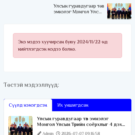
Улсын гуравдугаар төв
эмнэлэг Монгол Улсын
Төрийн соёрхлыг 4 дэх
удаагаа хүртлээ
Энэ мэдээ хуучирсан буюу 2024/11/22-нд
нийтлэгдсэн мэдээ болно.
Төстэй мэдээллүүд:
Сүүлд нэмэгдсэн
Их уншигдсан
Улсын гуравдугаар төв эмнэлэг
Монгол Улсын Төрийн соёрхлыг 4 дэх
удаагаа хүртлээ
Admin
2026-07-07 09:16:58