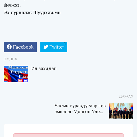
бичжээ.
Эх сурвалж: Шуурхай.мн
Facebook
Twitter
ӨМНӨХ
Ил захидал
ДАРААХ
Улсын гуравдугаар төв
эмнэлэг Монгол Улсын
Төрийн соёрхлыг 4 дэх
удаагаа хүртлээ