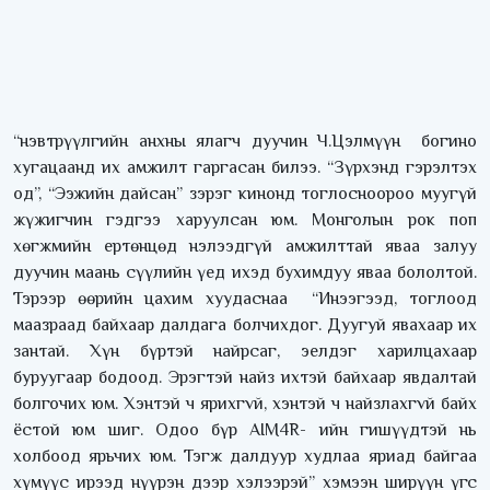
“нэвтрүүлгийн анхны ялагч дуучин Ч.Цэлмүүн богино
хугацаанд их амжилт гаргасан билээ. “Зүрхэнд гэрэлтэх
од”, “Ээжийн дайсан” зэрэг кинонд тоглосноороо муугүй
жүжигчин гэдгээ харуулсан юм. Монголын рок поп
хөгжмийн ертөнцөд нэлээдгүй амжилттай яваа залуу
дуучин маань сүүлийн үед ихэд бухимдуу яваа бололтой.
Тэрээр өөрийн цахим хуудаснаа “Инээгээд, тоглоод
маазраад байхаар далдага болчихдог. Дуугуй явахаар их
зантай. Хүн бүртэй найрсаг, эелдэг харилцахаар
буруугаар бодоод. Эрэгтэй найз ихтэй байхаар явдалтай
болгочих юм. Хэнтэй ч ярихгvй, хэнтэй ч найзлахгvй байх
ёстой юм шиг. Одоо бүр AIM4R- ийн гишүүдтэй нь
холбоод ярьчих юм. Тэгж далдуур худлаа яриад байгаа
хүмүүс ирээд нүүрэн дээр хэлээрэй” хэмээн ширүүн үгс