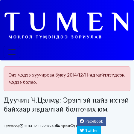
Энэ мэдээ хуучирсан буюу 2014/12/11-нд нийтлэгдсэн
мэдээ болно.
Дуучин Ч.Цэлмүүн: Эрэгтэй найз ихтэй
байхаар явдалтай болгочих юм
Facebook
Түмэнхүү
2014-12-11 22:45:40
Урлаг
1
Twitter