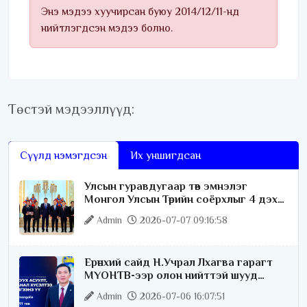
Энэ мэдээ хуучирсан буюу 2014/12/11-нд
нийтлэгдсэн мэдээ болно.
Төстэй мэдээллүүд:
Сүүлд нэмэгдсэн
Их уншигдсан
Улсын гуравдугаар төв эмнэлэг
Монгол Улсын Төрийн соёрхлыг 4 дэх
удаагаа хүртлээ
Admin
2026-07-07 09:16:58
Ерөнхий сайд Н.Учрал Лхагва гарагт
МҮОНТВ-ээр олон нийттэй шууд
ярилцана
Admin
2026-07-06 16:07:51