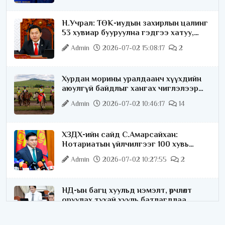
Н.Учрал: ТӨК-иудын захирлын цалинг
53 хувиар бууруулна гэдгээ хатуу,
хариуцлагатайгаар хэлье
Admin
2026-07-02 15:08:17
2
Хурдан морины уралдаанч хүүхдийн
аюулгүй байдлыг хангах чиглэлээр
ажиллаж байна
Admin
2026-07-02 10:46:17
14
ХЗДХ-ийн сайд С.Амарсайхан:
Нотариатын үйлчилгээг 100 хувь
цахимжуулна
Admin
2026-07-02 10:27:55
2
НД-ын багц хуульд нэмэлт, өөрчлөлт
оруулах тухай хууль батлагдлаа
Admin
2026-07-02 10:21:16