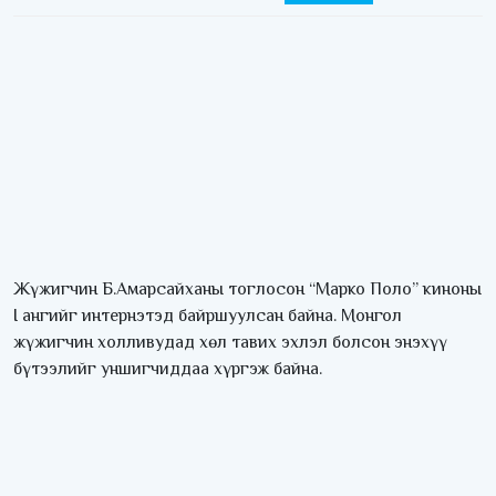
Жүжигчин Б.Амарсайханы тоглосон “Марко Поло” киноны
I ангийг интернэтэд байршуулсан байна. Монгол
жүжигчин холливудад хөл тавих эхлэл болсон энэхүү
бүтээлийг уншигчиддаа хүргэж байна.