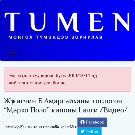
Энэ мэдээ хуучирсан буюу 2014/12/14-нд
нийтлэгдсэн мэдээ болно.
Жүжигчин Б.Амарсайханы тоглосон
“Марко Поло” киноны I анги /Видео/
Facebook
Түмэнхүү
2014-12-14 17:23:18
Урлаг
0
Twitter