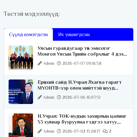
Төстэй мэдээллүүд:
Сүүлд нэмэгдсэн
Их уншигдсан
Улсын гуравдугаар төв эмнэлэг
Монгол Улсын Төрийн соёрхлыг 4 дэх
удаагаа хүртлээ
Admin
2026-07-07 09:16:58
Ерөнхий сайд Н.Учрал Лхагва гарагт
МҮОНТВ-ээр олон нийттэй шууд
ярилцана
Admin
2026-07-06 16:07:51
Н.Учрал: ТӨК-иудын захирлын цалинг
53 хувиар бууруулна гэдгээ хатуу,
хариуцлагатайгаар хэлье
Admin
2026-07-02 15:08:17
2