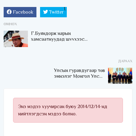
Facebook
Twitter
ӨМНӨХ
Г.Буяндорж нарын
хамсаатнуудад шvvхээс
ял ногдууллаа
ДАРААХ
Улсын гуравдугаар төв
эмнэлэг Монгол Улсын
Төрийн соёрхлыг 4 дэх
удаагаа хүртлээ
Энэ мэдээ хуучирсан буюу 2014/12/14-нд
нийтлэгдсэн мэдээ болно.