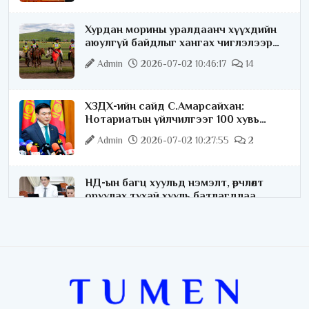
Хурдан морины уралдаанч хүүхдийн
аюулгүй байдлыг хангах чиглэлээр
ажиллаж байна
Admin
2026-07-02 10:46:17
14
ХЗДХ-ийн сайд С.Амарсайхан:
Нотариатын үйлчилгээг 100 хувь
цахимжуулна
Admin
2026-07-02 10:27:55
2
НД-ын багц хуульд нэмэлт, өөрчлөлт
оруулах тухай хууль батлагдлаа
Admin
2026-07-02 10:21:16
“Playtime” хөгжмийн наадмын үеэр
цагдаагийн байгууллагаас 24 цагаар
хяналт тавина
Admin
2026-07-02 09:10:46