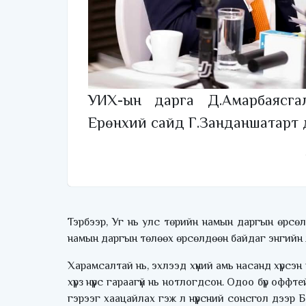
УИХ-ын дарга Д.Амарбаясга
Ерөнхий сайд Г.Занданшатарт д
Тэрбээр, Уг нь улс төрийн намын даргын өрсө
намын даргын төлөөх өрсөлдөөн байдаг энгийн л
Харамсалтай нь, эхлээд хүний амь насанд хүрсэн 
хүрз нүүрс гараагүй нь нотлогдсон. Одоо бүр оф
гэрээг хаацайлах гэж л нүүрсний сонсгол дээр