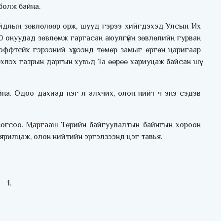
болж байна.
байдлын зөвлөлөөр орж, шууд гэрээ хийгдэхэд Улсын Их
0 онуудад зөвлөмж гаргасан аюулгүйн зөвлөлийн гурван
 оффтейк гэрээний хүрээнд төмөр замыг өргөн царигаар
лэх газрын даргын хувьд Та өөрөө хариуцаж байсан шүү.
йна. Одоо дахиад нэг л алхчих, олон нийт ч энэ сэдэв
 зогсоо. Маргааш Төрийн байгуулалтын байнгын хороон
эй ярилцаж, олон нийтийн эргэлзээнд цэг тавья.