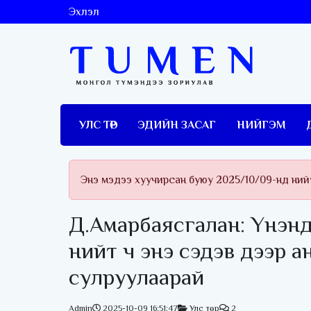
Эхлэл
УЛС ТӨР
ЭДИЙН ЗАСАГ
НИЙГЭМ
Энэ мэдээ хуучирсан буюу 2025/10/09-нд ний
Д.Амарбаясгалан: Үнэнд
нийт ч энэ сэдэв дээр а
сулруулаарай
Admin
2025-10-09 16:51:47
Улс төр
2