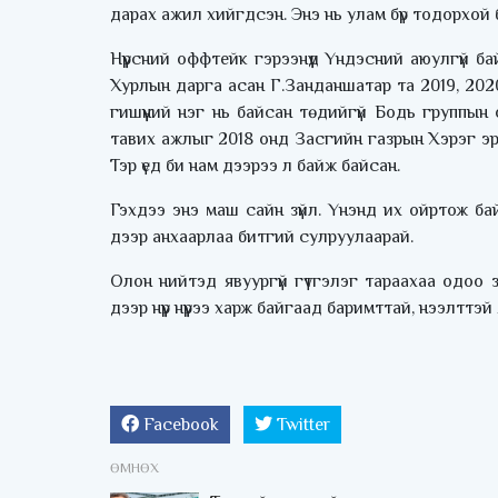
дарах ажил хийгдсэн. Энэ нь улам бүр тодорхой 
Нүүрсний оффтейк гэрээнүүд Үндэсний аюулгүй 
Хурлын дарга асан Г.Занданшатар та 2019, 202
гишүүний нэг нь байсан төдийгүй Бодь группын
тавих ажлыг 2018 онд Засгийн газрын Хэрэг эрх
Тэр үед би нам дээрээ л байж байсан.
Гэхдээ энэ маш сайн зүйл. Үнэнд их ойртож ба
дээр анхаарлаа битгий сулруулаарай.
Олон нийтэд явуургүй гүтгэлэг тараахаа одоо
дээр нүүр нүүрээ харж байгаад баримттай, нээлтт
Facebook
Twitter
ӨМНӨХ