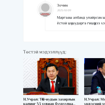
Зочин
2025/10/09
Маргааш албанд улайрсан ш
ёстой шүү шударга гишүүдээ 
Төстэй мэдээллүүд:
Н.Учрал: ТӨК-иудын захирлын
Н.Учрал: М
цалинг 53 хувиар бууруулна
үндэсний х