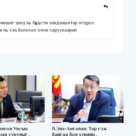
ившиг шид нь бүрдсэн занданшатар огцрох
хэн нь хэн болохоо олон харуулаарай
онгол Улсын
Л.Энх-Амгалан: Төр гэж
үнд суртлыг
байгаа бол хувийн