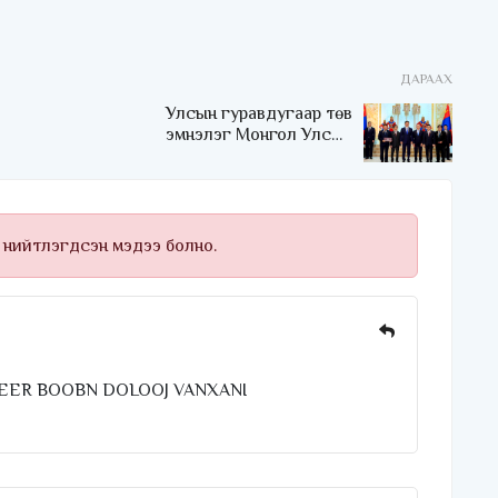
ДАРААХ
Улсын гуравдугаар төв
эмнэлэг Монгол Улсын
Төрийн соёрхлыг 4 дэх
удаагаа хүртлээ
 нийтлэгдсэн мэдээ болно.
SEER BOOBN DOLOOJ VANXANI