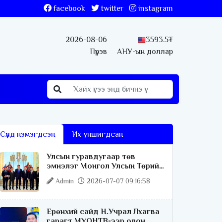
facebook
twitter
instagram
2026-08-06
3593.5₮
Пүрэв
АНУ-ын доллар
Сүүлд нэмэгдсэн
Их уншигдсан
Улсын гуравдугаар төв
эмнэлэг Монгол Улсын Төрийн
соёрхлыг 4 дэх удаагаа
Admin
2026-07-07 09:16:58
хүртлээ
Ерөнхий сайд Н.Учрал Лхагва
гарагт МҮОНТВ-ээр олон