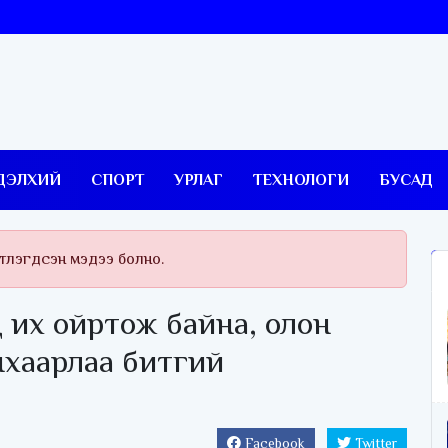
ДЭЛХИЙ
СПОРТ
УРЛАГ
ТЕХНОЛОГИ
БУСАД
тлэгдсэн мэдээ болно.
 их ойртож байна, олон
нхаарлаа битгий
Facebook
Twitter