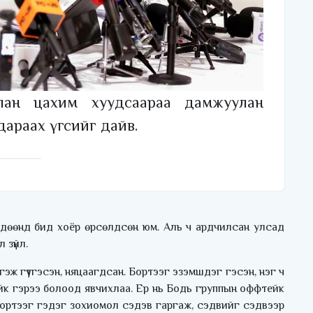
лан цахим хуудсаараа дамжуулан
араах үгсийг дайв.
лдөөнд бид хоёр өрсөлдсөн юм. Аль ч ардчилсан улсад
 зүйл.
гэж гүтгэсэн, няцаагдсан. Бортээг эзэмшдэг гэсэн, нэг ч
фтейк гэрээ болоод явчихлаа. Ер нь Бодь группын оффтейк
 Бортээг гэдэг зохиомол сэдэв гаргаж, сэдвийг сэдвээр