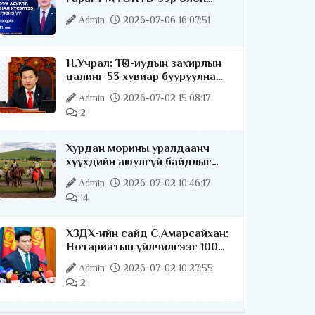
нийттэй шууд ярилцана
Admin
2026-07-06 16:07:51
Н.Учрал: ТӨК-иудын захирлын
цалинг 53 хувиар бууруулна
гэдгээ хатуу,
Admin
2026-07-02 15:08:17
хариуцлагатайгаар хэлье
2
Хурдан морины уралдаанч
хүүхдийн аюулгүй байдлыг
хангах чиглэлээр ажиллаж
Admin
2026-07-02 10:46:17
байна
14
ХЗДХ-ийн сайд С.Амарсайхан:
Нотариатын үйлчилгээг 100
хувь цахимжуулна
Admin
2026-07-02 10:27:55
2