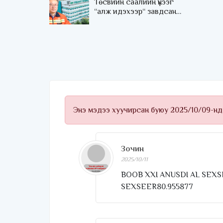
Төсвийн саалийн үнээг
“алж идэхээр“ завдсан
хориод компани хэнийх
байв?
Энэ мэдээ хуучирсан буюу 2025/10/09-нд
Зочин
2025/10/11
BOOB XXI ANUSDI AL SEX
SEXSEER80.955877