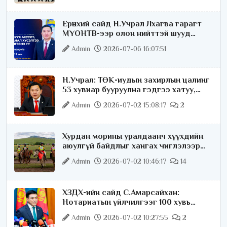
Ерөнхий сайд Н.Учрал Лхагва гарагт
МҮОНТВ-ээр олон нийттэй шууд
ярилцана
Admin
2026-07-06 16:07:51
Н.Учрал: ТӨК-иудын захирлын цалинг
53 хувиар бууруулна гэдгээ хатуу,
хариуцлагатайгаар хэлье
Admin
2026-07-02 15:08:17
2
Хурдан морины уралдаанч хүүхдийн
аюулгүй байдлыг хангах чиглэлээр
ажиллаж байна
Admin
2026-07-02 10:46:17
14
ХЗДХ-ийн сайд С.Амарсайхан:
Нотариатын үйлчилгээг 100 хувь
цахимжуулна
Admin
2026-07-02 10:27:55
2