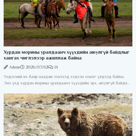
Хурдан морины уралдаанч хүүхдийн аюулгүй байдлыг
хангах чиглэлээр ажиллаж байна
Admin
2026/07/02
14
Үндэсний их баяр наадам эхлэхэд хэдхэн хоног үлдээд байна.
Энэ үед хурдан морины уралдаанч хүүхдийн эрх, аюулгүй байдлыг
хангах асуудал жил бүрийн анхаарлын төвд байдаг. Хурдан
морины