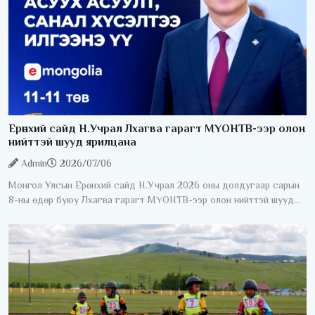
Ерөнхий сайд Н.Учрал Лхагва гарагт МҮОНТВ-ээр олон
нийттэй шууд ярилцана
Admin
2026/07/06
Монгол Улсын Ерөнхий сайд Н.Учрал 2026 оны долдугаар сарын
8-ны өдөр буюу Лхагва гарагт МҮОНТВ-ээр олон нийттэй шууд
ярилцана. "Ерөнхий сайдаас асууя" шууд ярилцлага 20:40-23:00