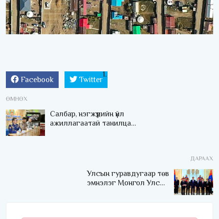
Facebook
Twitter
ӨМНӨХ
Салбар, нэгжүүдийн үйл
ажиллагаатай танилцаж,
мэргэжил, аргазүйн
зөвлөгөө өгч ажиллалаа
ДАРААХ
Улсын гуравдугаар төв
эмнэлэг Монгол Улсын
Төрийн соёрхлыг 4 дэх
удаагаа хүртлээ