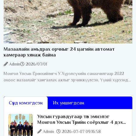
Мазаалайн амьдрах орчныг 24 цагийн автомат
камераар хянаж байна
Admin
2026/07/01
Монгол Улсын Ерөнхийлөгч У.Хүрэлсүхийн санаачилгаар 2022
оноос мазаалайг хамгаалах ажлыг эрчимжүүлсэн. Үүний хүрээнд
өнгөрсөн дөрвөн жилийн хугацаанд хамгааллын олон талт ажил
хэрэгжүүлсний нэг
Сүүлд нэмэгдсэн
Их уншигдсан
Улсын гуравдугаар төв эмнэлэг
Монгол Улсын Төрийн соёрхлыг 4 дэх
удаагаа хүртлээ
Admin
2026-07-07 09:16:58