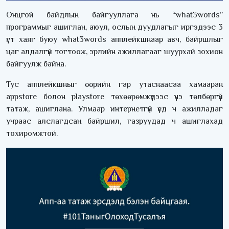
Онцгой байдлын байгууллага нь “what3words”
программыг ашиглан, аюул, ослын дуудлагыг иргэдээс 3
үгт хаяг буюу what3words апплейкшнаар авч, байршлыг
цаг алдалгүй тогтоож, эрлийн ажиллагааг шуурхай зохион
байгуулж байна.
Тус апплейкшныг өөрийн гар утаснаасаа хамааран
аppstore болон playstore төхөөрөмжүүдээс үнэ төлбөргүй
татаж, ашиглана. Улмаар интернетгүй үед ч ажилладаг
учраас алслагдсан байршил, газруудад ч ашиглахад
тохиромжтой.