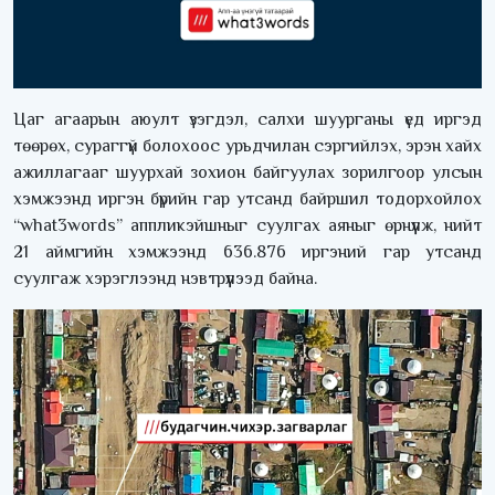
Цаг агаарын аюулт үзэгдэл, салхи шуурганы үед иргэд
төөрөх, сураггүй болохоос урьдчилан сэргийлэх, эрэн хайх
ажиллагааг шуурхай зохион байгуулах зорилгоор улсын
хэмжээнд иргэн бүрийн гар утсанд байршил тодорхойлох
“what3words” аппликэйшныг суулгах аяныг өрнүүлж, нийт
21 аймгийн хэмжээнд 636.876 иргэний гар утсанд
суулгаж хэрэглээнд нэвтрүүлээд байна.