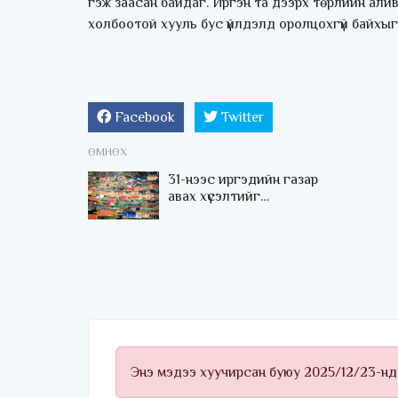
гэж заасан байдаг. Иргэн та дээрх төрлийн алив
холбоотой хууль бус үйлдэлд оролцохгүй байхы
Facebook
Twitter
ӨМНӨХ
31-нээс иргэдийн газар
авах хүсэлтийг
шийдвэрлэж, дарааллын
дагуу олгож эхэлнэ
Энэ мэдээ хуучирсан буюу 2025/12/23-нд