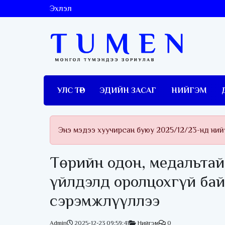
Эхлэл
УЛС ТӨР
ЭДИЙН ЗАСАГ
НИЙГЭМ
Энэ мэдээ хуучирсан буюу 2025/12/23-нд ний
Төрийн одон, медальтай
үйлдэлд оролцохгүй бай
сэрэмжлүүллээ
Admin
2025-12-23 09:59:41
Нийгэм
0