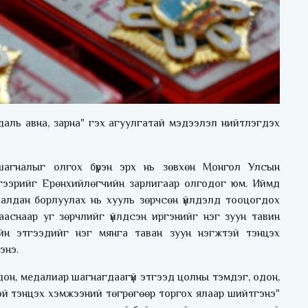
едаль авна, зарна" гэх агуулгатай мэдээлэл нийтлэгдэх
шагналыг олгох бүрэн эрх нь зөвхөн Монгол Улсын
гээрийг Ерөнхийлөгчийн зарлигаар олгодог юм. Иймд
далдан борлуулах нь хууль зөрчсөн үйлдэлд тооцогдох
зааснаар уг зөрчлийг үйлдсэн иргэнийг нэг зуун тавин
йн этгээдийг нэг мянга таван зуун нэгжтэй тэнцэх
энэ.
одон, медалиар шагнагдаагүй этгээд цолны тэмдэг, одон,
тэй тэнцэх хэмжээний төгрөгөөр торгох ялаар шийтгэнэ"