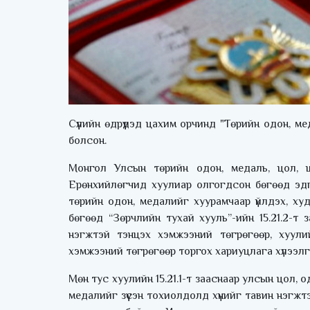
Сүүлийн өдрүүдэд цахим орчинд "Төрийн одон, м
болсон.
Монгол Улсын төрийн одон, медаль, цол, 
Ерөнхийлөгчид хуулиар олгогдсон бөгөөд эд
төрийн одон, медалийг хуурамчаар үйлдэх, ху
бөгөөд “Зөрчлийн тухай хууль”-ийн 15.21.2-т 
нэгжтэй тэнцэх хэмжээний төгрөгөөр, хуули
хэмжээний төгрөгөөр торгох хариуцлага хүлээлг
Мөн тус хуулийн 15.21.1-т зааснаар улсын цол, 
медалийг зүүсэн тохиолдолд хүнийг тавин нэгж