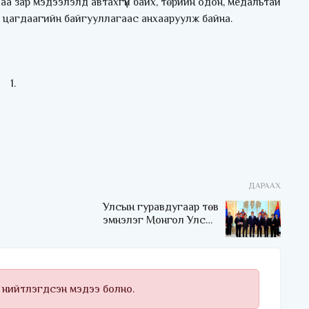
аа зар мэдээлэлд автахгүй байх, төрийн одон, медальтай
г цагдаагийн байгууллагаас анхааруулж байна.
ДАРААХ
Улсын гуравдугаар төв
эмнэлэг Монгол Улсын
Төрийн соёрхлыг 4 дэх
удаагаа хүртлээ
 нийтлэгдсэн мэдээ болно.