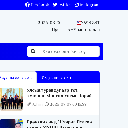
facebook
twitter
instagram
2026-08-06
3593.83₮
Пүрэв
АНУ-ын доллар
Сүүлд нэмэгдсэн
Их уншигдсан
Улсын гуравдугаар төв
эмнэлэг Монгол Улсын Төрийн
соёрхлыг 4 дэх удаагаа
Admin
2026-07-07 09:16:58
хүртлээ
Ерөнхий сайд Н.Учрал Лхагва
гарагт МҮОНТВ-ээр олон