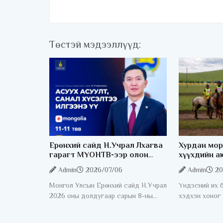
Төстэй мэдээллүүд:
Ерөнхий сайд Н.Учрал Лхагва
Хурдан мор
гарагт МҮОНТВ-ээр олон
хүүхдийн а
нийттэй шууд ярилцана
хангах чиг
Admin
2026/07/06
Admin
20
байна
Монгол Улсын Ерөнхий сайд Н.Учрал
Үндэсний их 
2026 оны долдугаар сарын 8-ны
хэдхэн хоног
өдөр буюу Лхагва гарагт МҮОНТВ-
хурдан морин
ээр олон нийттэй шууд ярилцана.
эрх, аюулгүй 