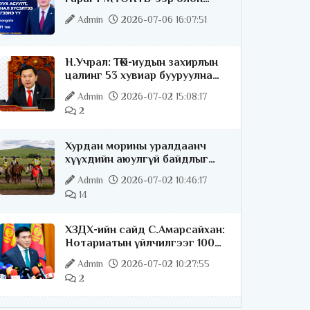
нийттэй шууд ярилцана
Admin
2026-07-06 16:07:51
Н.Учрал: ТӨК-иудын захирлын
цалинг 53 хувиар бууруулна
гэдгээ хатуу,
Admin
2026-07-02 15:08:17
хариуцлагатайгаар хэлье
2
Хурдан морины уралдаанч
хүүхдийн аюулгүй байдлыг
хангах чиглэлээр ажиллаж
Admin
2026-07-02 10:46:17
байна
14
ХЗДХ-ийн сайд С.Амарсайхан:
Нотариатын үйлчилгээг 100
хувь цахимжуулна
Admin
2026-07-02 10:27:55
2