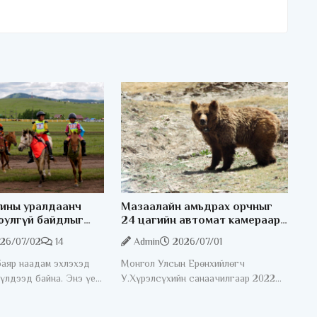
ины уралдаанч
Мазаалайн амьдрах орчныг
юулгүй байдлыг
24 цагийн автомат камераар
лэлээр ажиллаж
хянаж байна
26/07/02
14
Admin
2026/07/01
баяр наадам эхлэхэд
Монгол Улсын Ерөнхийлөгч
 үлдээд байна. Энэ үед
У.Хүрэлсүхийн санаачилгаар 2022
ы уралдаанч хүүхдийн
оноос мазаалайг хамгаалах ажлыг
байдлыг хангах
эрчимжүүлсэн. Үүний хүрээнд