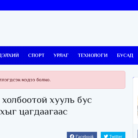
ДЭЛХИЙ
СПОРТ
УРЛАГ
ТЕХНОЛОГИ
БУСАД
тлэгдсэн мэдээ болно.
 холбоотой хууль бус
хыг цагдаагаас
Facebook
Twitter