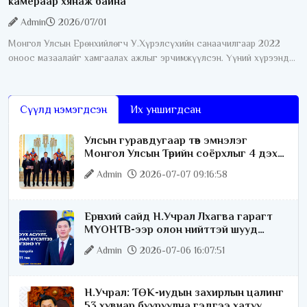
камераар хянаж байна
Admin
2026/07/01
Монгол Улсын Ерөнхийлөгч У.Хүрэлсүхийн санаачилгаар 2022
оноос мазаалайг хамгаалах ажлыг эрчимжүүлсэн. Үүний хүрээнд
өнгөрсөн дөрвөн жилийн хугацаанд хамгааллын олон талт ажил
хэрэгжүүлсний нэг
Сүүлд нэмэгдсэн
Их уншигдсан
Улсын гуравдугаар төв эмнэлэг
Монгол Улсын Төрийн соёрхлыг 4 дэх
удаагаа хүртлээ
Admin
2026-07-07 09:16:58
Ерөнхий сайд Н.Учрал Лхагва гарагт
МҮОНТВ-ээр олон нийттэй шууд
ярилцана
Admin
2026-07-06 16:07:51
Н.Учрал: ТӨК-иудын захирлын цалинг
53 хувиар бууруулна гэдгээ хатуу,