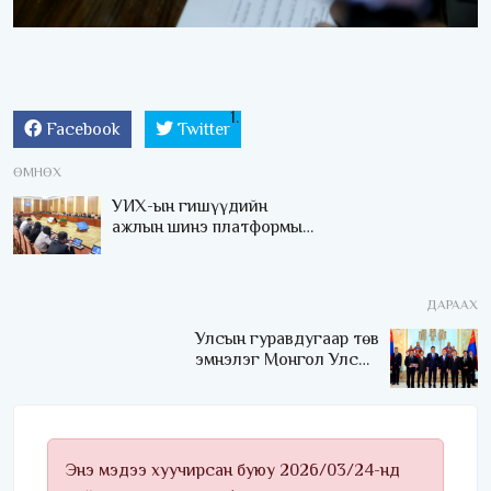
Facebook
Twitter
ӨМНӨХ
УИХ-ын гишүүдийн
ажлын шинэ платформыг
тэдний зөвлөх, туслах,
бие төлөөлөгчдөд
танилцуулах сургалт
ДАРААХ
боллоо
Улсын гуравдугаар төв
эмнэлэг Монгол Улсын
Төрийн соёрхлыг 4 дэх
удаагаа хүртлээ
Энэ мэдээ хуучирсан буюу 2026/03/24-нд