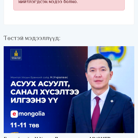
нийтлэгдсэн мэдээ болно.
Төстэй мэдээллүүд: