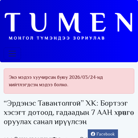
Энэ мэдээ хуучирсан буюу 2026/03/24-нд
нийтлэгдсэн мэдээ болно.
“Эрдэнэс Тавантолгой” ХК: Бортээг
хэсэгт дотоод, гадаадын 7 ААН хөрөнгө
оруулах санал ирүүлсэн
Facebook