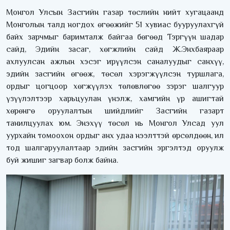
Монгол Улсын Засгийн газар төслийн нийт хугацаанд
Монголын талд ногдох өгөөжийг 51 хувиас бууруулахгүй
байх зарчмыг баримталж байгаа бөгөөд Тэргүүн шадар
сайд, Эдийн засаг, хөгжлийн сайд Ж.Энхбаяраар
ахлуулсан ажлын хэсэг ирүүлсэн саналуудыг санхүү,
эдийн засгийн өгөөж, төсөл хэрэгжүүлсэн туршлага,
ордыг цогцоор хөгжүүлэх төлөвлөгөө зэрэг шалгуур
үзүүлэлтээр харьцуулан үнэлж, хамгийн үр ашигтай
хөрөнгө оруулалтын шийдлийг Засгийн газарт
танилцуулах юм. Энэхүү төсөл нь Монгол Улсад уул
уурхайн томоохон ордыг анх удаа нээлттэй өрсөлдөөн, ил
тод шалгаруулалтаар эдийн засгийн эргэлтэд оруулж
буй жишиг загвар болж байна.