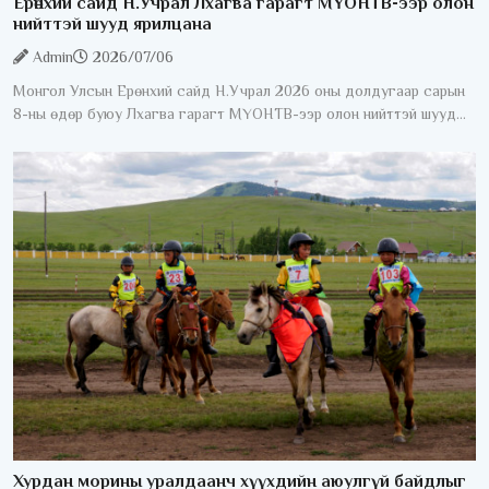
Ерөнхий сайд Н.Учрал Лхагва гарагт МҮОНТВ-ээр олон
нийттэй шууд ярилцана
Admin
2026/07/06
Монгол Улсын Ерөнхий сайд Н.Учрал 2026 оны долдугаар сарын
8-ны өдөр буюу Лхагва гарагт МҮОНТВ-ээр олон нийттэй шууд
ярилцана. "Ерөнхий сайдаас асууя" шууд ярилцлага 20:40-23:00
Хурдан морины уралдаанч хүүхдийн аюулгүй байдлыг