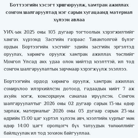
Боттээгийн хэсэгт хөрөнгө оруулж, хамтран ажиллах
сонгон шалгаруултад нэг сарын хугацаанд материал
хүлээн авлаа
УИХ-ын 2025 оны 103 дугаар тогтоолын хэрэгжилтийг
хангах хүрээнд Засгийн газраас Тавантолгой бүлэг
ордын Бортээгийн хэсгийг эдийн засгийн эргэлтэд
оруулах, хөрөнгө оруулж хамтран ажиллах төслийг
Монгол Улсад анх удаа олон нийтэд нээлттэй, ил тод
сонгон шалгаруулалтын зарчмаар хэрэгжүүлж эхэллээ.
Бортээгийн ордод хөрөнгө оруулж, хамтран ажиллах
сонирхлоо илэрхийлсэн дотоод, гадаадын нийт 7 аж
ахуйн нэгж, консорциум саналаа ирүүлсэн. Сонгон
шалгаруулалтыг 2026 оны 02 дугаар сарын 13-ны өдөр
зарлаж, материалыг 2026 оны 03 дугаар сарын 23-ны
өдрийн 13:00 цаг хүртэл хүлээн авч, нээлтийн хурлыг мөн
өдөр 14:00 цагт оролцогч бүх талуудын төлөөллийг
байлцуулан ил тод зохион байгууллаа.