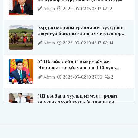
хариуцлагатайгаар хэлье
Admin
2026-07-02 15:08:17
2
Хурдан морины уралдаанч хүүхдийн
аюулгүй байдлыг хангах чиглэлээр
ажиллаж байна
Admin
2026-07-02 10:46:17
14
ХЗДХ-ийн сайд С.Амарсайхан:
Нотариатын үйлчилгээг 100 хувь
цахимжуулна
Admin
2026-07-02 10:27:55
2
НД-ын багц хуульд нэмэлт, өөрчлөлт
оруулах тухай хууль батлагдлаа
Admin
2026-07-02 10:21:16
“Playtime” хөгжмийн наадмын үеэр
цагдаагийн байгууллагаас 24 цагаар