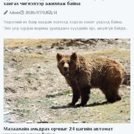
хангах чиглэлээр ажиллаж байна
Admin
2026/07/02
14
Үндэсний их баяр наадам эхлэхэд хэдхэн хоног үлдээд байна.
Энэ үед хурдан морины уралдаанч хүүхдийн эрх, аюулгүй байдлыг
хангах асуудал жил бүрийн анхаарлын төвд байдаг. Хурдан
морины
Мазаалайн амьдрах орчныг 24 цагийн автомат