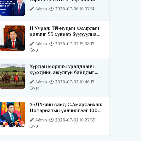
нийттэй шууд ярилцана
Admin
2026-07-06 16:07:51
Н.Учрал: ТӨК-иудын захирлын
цалинг 53 хувиар бууруулна
гэдгээ хатуу,
Admin
2026-07-02 15:08:17
хариуцлагатайгаар хэлье
2
Хурдан морины уралдаанч
хүүхдийн аюулгүй байдлыг
хангах чиглэлээр ажиллаж
Admin
2026-07-02 10:46:17
байна
14
ХЗДХ-ийн сайд С.Амарсайхан:
Нотариатын үйлчилгээг 100
хувь цахимжуулна
Admin
2026-07-02 10:27:55
2