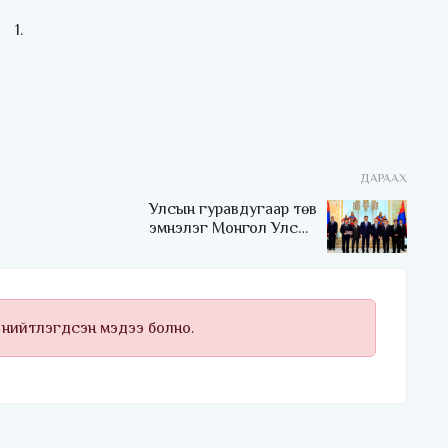
ДАРААХ
Улсын гуравдугаар төв
эмнэлэг Монгол Улсын
Төрийн соёрхлыг 4 дэх
удаагаа хүртлээ
 нийтлэгдсэн мэдээ болно.