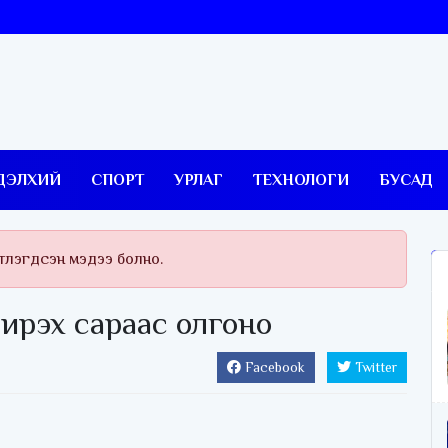
ДЭЛХИЙ
СПОРТ
УРЛАГ
ТЕХНОЛОГИ
БУСАД
тлэгдсэн мэдээ болно.
ирэх сараас олгоно
Facebook
Twitter