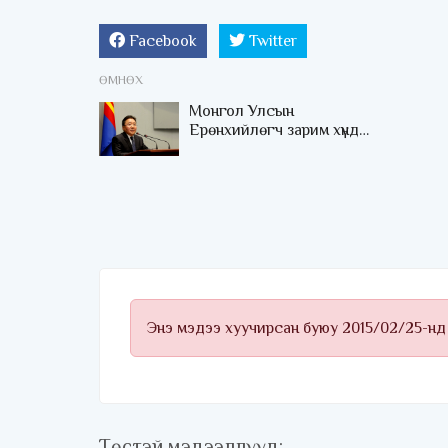
Facebook
Twitter
ӨМНӨХ
Монгол Улсын
Ерөнхийлөгч зарим хүнд
уучлал үзүүллээ
Энэ мэдээ хуучирсан буюу 2015/02/25-нд
Төстэй мэдээллүүд: