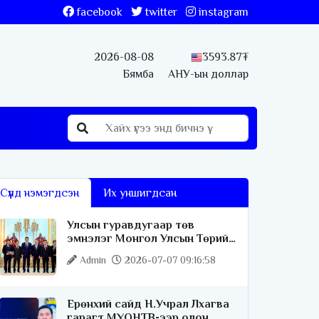
facebook
twitter
instagram
2026-08-08
3593.87₮
Бямба
АНУ-ын доллар
Сүүлд нэмэгдсэн
Их уншигдсан
Улсын гуравдугаар төв
эмнэлэг Монгол Улсын Төрийн
соёрхлыг 4 дэх удаагаа
Admin
2026-07-07 09:16:58
хүртлээ
Ерөнхий сайд Н.Учрал Лхагва
гарагт МҮОНТВ-ээр олон