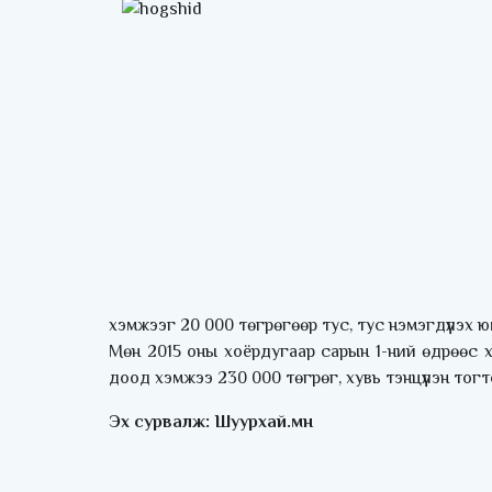
хэмжээг 20 000 төгрөгөөр тус, тус нэмэгдүүлэх ю
Мөн 2015 оны хоёрдугаар сарын 1-ний өдрөөс 
доод хэмжээ 230 000 төгрөг, хувь тэнцүүлэн тог
Эх сурвалж: Шуурхай.мн