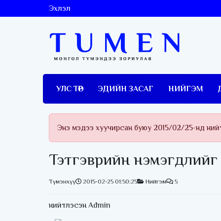
Эхлэл
УЛС ТӨР
ЭДИЙН ЗАСАГ
НИЙГЭМ
Энэ мэдээ хуучирсан буюу 2015/02/25-нд ний
Тэтгэврийн нэмэгдлийг 
Түмэнхүү
2015-02-25 01:50:25
Нийгэм
5
нийтлэсэн
Admin