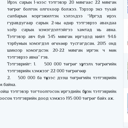
Ирэх сарын 1-нээс тэтгэвэр 20 мянгаас 22 мянган
төгрөг болгон олгохоор болжээ. Тэрээр энэ тухай
салбарын мэргэжилтэн хэлэхдээ “Иргэд ирэх
гуравдугаар сарын 2-ны өдөр тэтгэврээ авахдаа
хоёр сарын нэмэгдэлтэйгээ хамтад нь авна.
Тэтгэвэр авч буй 345 мянган иргэдэд нийт 94.6
тэрбумын нэмэгдэл өгөхөөр тусгагдсан. 2015 онд
шинээр нэмэгдсэн 20-22 мянган иргэн ч мөн
тэтгэврээ авна” гэв.
Тэтгэврийг: 1. 500 000 төгрөг хүртэлх төгрөгийн
тэтгэврийн хэмжээг 22 000 төгрөгөөр
2. 500 000 ба түүнээс дээш төгрөгийн тэтгэврийн
м байна.
хойш тэтгэвэр тогтоолгосон иргэдийн бүрэн тэтгэврийн
тоосон тэтгэврийн доод хэмжээ 195 000 төгрөг байх аж.