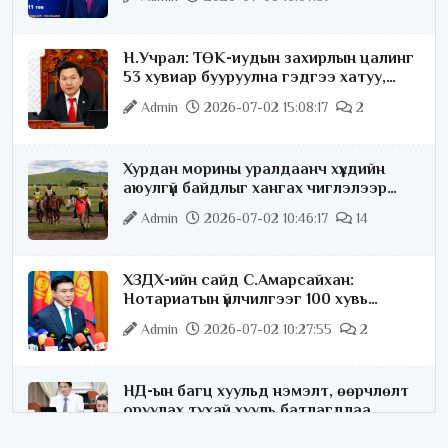
Н.Учрал: ТӨК-иудын захирлын цалинг
53 хувиар бууруулна гэдгээ хатуу,
хариуцлагатайгаар хэлье
Admin
2026-07-02 15:08:17
2
Хурдан морины уралдаанч хүүхдийн
аюулгүй байдлыг хангах чиглэлээр
ажиллаж байна
Admin
2026-07-02 10:46:17
14
ХЗДХ-ийн сайд С.Амарсайхан:
Нотариатын үйлчилгээг 100 хувь
цахимжуулна
Admin
2026-07-02 10:27:55
2
НД-ын багц хуульд нэмэлт, өөрчлөлт
оруулах тухай хууль батлагдлаа
Admin
2026-07-02 10:21:16