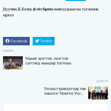
Дуучин Д.Болд фэйсбүүкийн найзуудаасаа тусламж
хүслээ
Facebook
Twitter
ӨМНӨХ
Манай эрэгтэй, эмэгтэй
сагсчид өнөөдөр тоглоно
ДАРААХ
Улсын гуравдугаар төв
эмнэлэг Монгол Улсын
Төрийн соёрхлыг 4 дэх
удаагаа хүртлээ