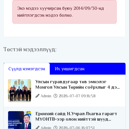
Энэ мэдээ хуучирсан буюу 2014/09/30-нд
нийтлэгдсэн мэдээ болно.
Төстэй мэдээллүүд:
Сүүлд нэмэгдсэн
Их уншигдсан
Улсын гуравдугаар төв эмнэлэг
Монгол Улсын Төрийн соёрхлыг 4 дэх
удаагаа хүртлээ
Admin
2026-07-07 09:16:58
Ерөнхий сайд Н.Учрал Лхагва гарагт
МҮОНТВ-ээр олон нийттэй шууд
ярилцана
Admin
2026-07-06 16:07:51