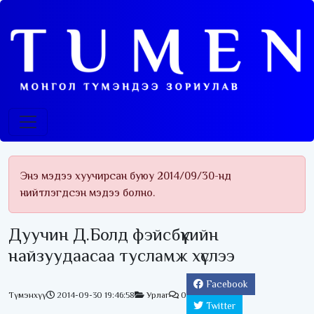
Энэ мэдээ хуучирсан буюу 2014/09/30-нд
нийтлэгдсэн мэдээ болно.
Дуучин Д.Болд фэйсбүүкийн
найзуудаасаа тусламж хүслээ
Facebook
Түмэнхүү
2014-09-30 19:46:58
Урлаг
0
Twitter