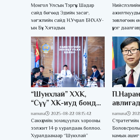
нийлүүлэлтийг
21 гэрэ
Монгол Улсын Тэргүүн Шадар
Нийслэлийн
нэмэгдүүлэхээр
ажилла
сайд бөгөөд Эдийн засаг,
ажилтнууды
хөгжлийн сайд Н.Учрал БНХАУ-
зөвлөгөөн ө
санал нэгдэв
байсны
ын Бүх Хятадын
үүрэг даалга
засварл
болгов
“Шунхлай” ХХК,
П.Наран
“Сүү” ХК-иуд бонд
авлига
гаргаж, нийтэд
хүлэгдэ
namuna
2025-08-22 08:15:42
namuna
202
арилжихыг
хэмжээ 
Санхүүгийн зохицуулах хорооны
Стратегийн 
зөвшөөрлөө
байна у
ээлжит 14-р хуралдаан боллоо.
Боловсролы
Хуралдаанаар “Шунхлай”
намын ашиг