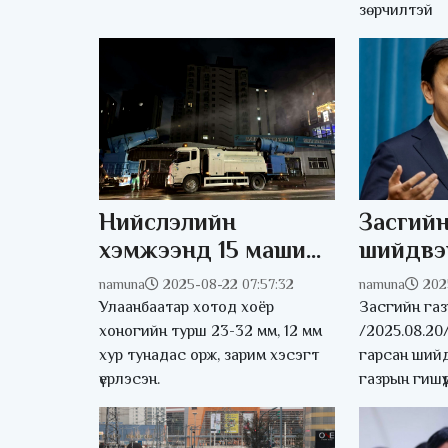
зөрчилтэй
Нийслэлийн
Засгийн
хэмжээнд 15 машин,
шийдвэ
30 ариутгагчаар
танилц
namuna
2025-08-22 07:57:32
namuna
202
үерийн дараах
Улаанбаатар хотод хоёр
Засгийн га
ариутгал
хоногийн турш 23-32 мм, 12 мм
/2025.08.20
хур тунадас орж, зарим хэсэгт
гарсан ший
халдваргүйтгэл
үерлэсэн.
газрын гишүү
хийж байна