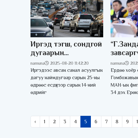
Иргэд тэгш, сондгой
“Г.Зан
дугаарын
завсарг
хязгаарлалтыг
namuna
2025-08-20 11:42:20
namuna
202
хугацаагүй сунгах
Иргэдээс авсан санал асуулгын
Ердөө хоёр 
хүсэлтэй байна гэв
дагуу наймдугаар сарын 25-ны
Гомбожавын
өдрөөс есдүгээр сарын 14-ний
МАН-ын фиг
өдрийг
34 дэх Ерөн
‹
1
2
3
4
5
6
7
8
9