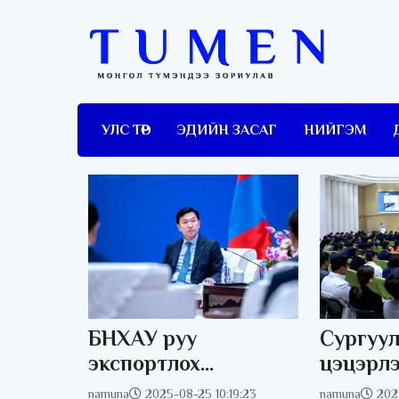
УЛС ТӨР
ЭДИЙН ЗАСАГ
НИЙГЭМ
БНХАУ руу
Сургуул
экспортлох
цэцэрл
нүүрсний
556 хян
namuna
2025-08-25 10:19:23
namuna
2025