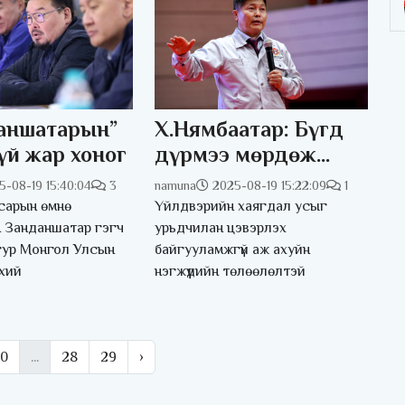
даншатарын”
Х.Нямбаатар: Бүгд
үй жар хоног
дүрмээ мөрдөж
байж цэгцрэх ёстой
5-08-19 15:40:04
3
namuna
2025-08-19 15:22:09
1
сарын өмнө
Үйлдвэрийн хаягдал усыг
 Занданшатар гэгч
урьдчилан цэвэрлэх
ур Монгол Улсын
байгууламжгүй аж ахуйн
хий
нэгжүүдийн төлөөлөлтэй
10
...
28
29
›