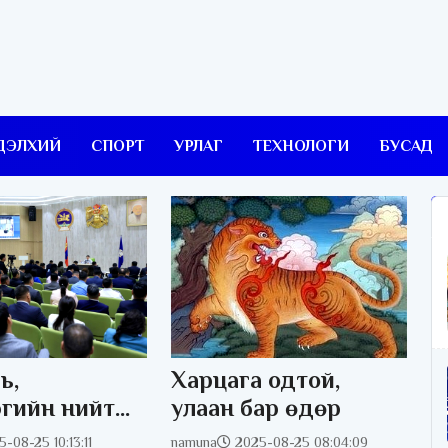
ДЭЛХИЙ
СПОРТ
УРЛАГ
ТЕХНОЛОГИ
БУСАД
Харцага одтой,
ь,
улаан бар өдөр
эгийн нийт
алтын камер,
namuna
2025-08-25 08:04:09
-08-25 10:13:11