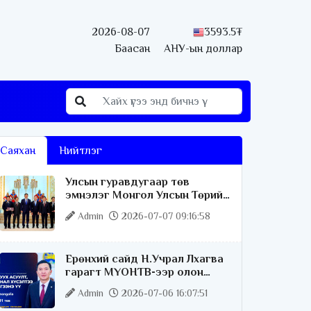
2026-08-07
3593.5₮
Баасан
АНУ-ын доллар
Саяхан
Нийтлэг
Улсын гуравдугаар төв
эмнэлэг Монгол Улсын Төрийн
соёрхлыг 4 дэх удаагаа
Admin
2026-07-07 09:16:58
хүртлээ
Ерөнхий сайд Н.Учрал Лхагва
гарагт МҮОНТВ-ээр олон
нийттэй шууд ярилцана
Admin
2026-07-06 16:07:51