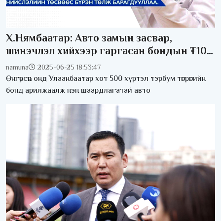
Х.Нямбаатар: Авто замын засвар,
шинэчлэл хийхээр гаргасан бондын ₮100
тэрбумыг нийслэлийн төсвөөс бүрэн төллөө
namuna
2025-06-25 18:53:47
Өнгөрсөн онд Улаанбаатар хот 500 хүртэл тэрбум төгрөгийн
бонд арилжаалж нэн шаардлагатай авто