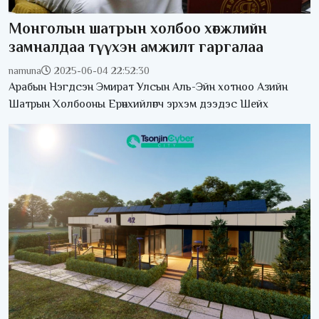
Монголын шатрын холбоо хөгжлийн
замналдаа түүхэн амжилт гаргалаа
namuna
2025-06-04 22:52:30
Арабын Нэгдсэн Эмират Улсын Аль-Эйн хотноо Азийн
Шатрын Холбооны Ерөнхийлөгч эрхэм дээдэс Шейх