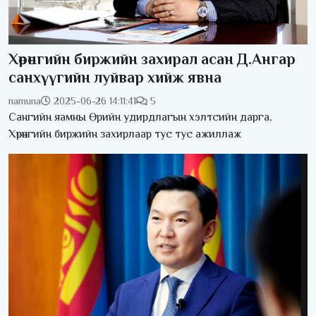
Хөрөнгийн биржийн захирал асан Д.Ангар
санхүүгийн луйвар хийж явна
namuna
2025-06-26 14:11:41
5
Сангийн яамны Өрийн удирдлагын хэлтсийн дарга,
Хөрөнгийн биржийн захирлаар тус тус ажиллаж