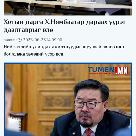
Хотын дарга Х.Нямбаатар дараах үүрэг
даалгаврыг өглөө
namuna
2025-06-23 14:09:00
Нийслэлийн удирдах ажилтнуудын шуурхай зөвлөгөөн өнөөдөр
болж, өмнөх зөвлөгөөний үеэр өгсөн