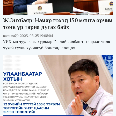
Ж.Энхбаяр: Намар гэхэд 150 мянга орчим
тонн үр тариа дутах байх
namuna
2025-06-25 19:08:04
УИХ-ын чуулганы хурлаар Гаалийн албан татвараас чөлөөлөх
тухай хууль хүчингүй болсонд тооцох