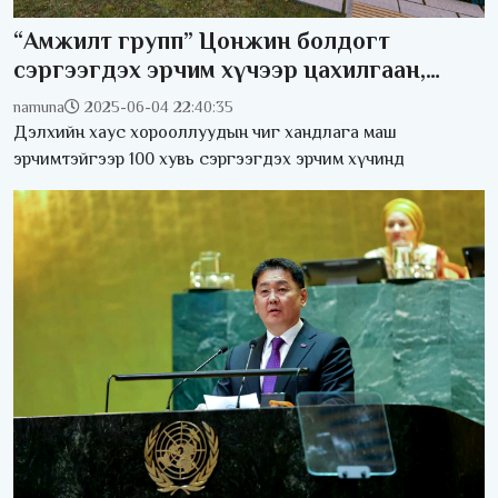
“Амжилт групп” Цонжин болдогт
сэргээгдэх эрчим хүчээр цахилгаан,
дулаанаа шийдсэн 1000 айлын хаус
namuna
2025-06-04 22:40:35
хороолол барина
Дэлхийн хаус хорооллуудын чиг хандлага маш
эрчимтэйгээр 100 хувь сэргээгдэх эрчим хүчинд