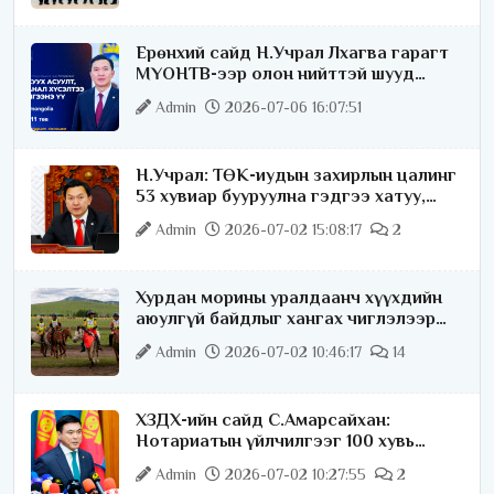
Ерөнхий сайд Н.Учрал Лхагва гарагт
МҮОНТВ-ээр олон нийттэй шууд
ярилцана
Admin
2026-07-06 16:07:51
Н.Учрал: ТӨК-иудын захирлын цалинг
53 хувиар бууруулна гэдгээ хатуу,
хариуцлагатайгаар хэлье
Admin
2026-07-02 15:08:17
2
Хурдан морины уралдаанч хүүхдийн
аюулгүй байдлыг хангах чиглэлээр
ажиллаж байна
Admin
2026-07-02 10:46:17
14
ХЗДХ-ийн сайд С.Амарсайхан:
Нотариатын үйлчилгээг 100 хувь
цахимжуулна
Admin
2026-07-02 10:27:55
2