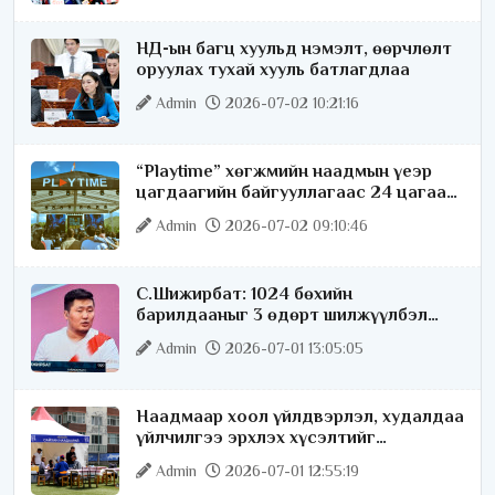
НД-ын багц хуульд нэмэлт, өөрчлөлт
оруулах тухай хууль батлагдлаа
Admin
2026-07-02 10:21:16
“Playtime” хөгжмийн наадмын үеэр
цагдаагийн байгууллагаас 24 цагаар
хяналт тавина
Admin
2026-07-02 09:10:46
С.Шижирбат: 1024 бөхийн
барилдааныг 3 өдөрт шилжүүлбэл
найраа тун нарийн явагдана
Admin
2026-07-01 13:05:05
Наадмаар хоол үйлдвэрлэл, худалдаа
үйлчилгээ эрхлэх хүсэлтийг
license.mn сайтаар авч байна
Admin
2026-07-01 12:55:19