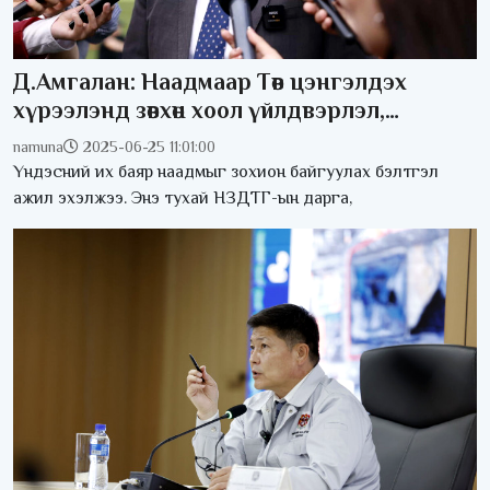
Д.Амгалан: Наадмаар Төв цэнгэлдэх
хүрээлэнд зөвхөн хоол үйлдвэрлэл,
үйлчилгээ эрхлэх зөвшөөрөл олгоно
namuna
2025-06-25 11:01:00
Үндэсний их баяр наадмыг зохион байгуулах бэлтгэл
ажил эхэлжээ. Энэ тухай НЗДТГ-ын дарга,