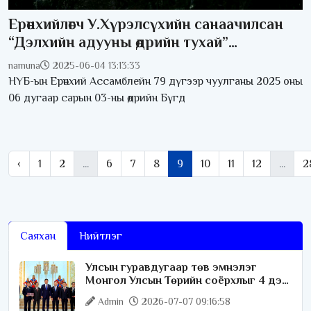
Ерөнхийлөгч У.Хүрэлсүхийн санаачилсан
“Дэлхийн адууны өдрийн тухай”
тогтоолыг НҮБ-ын Ерөнхий Ассамблей
namuna
2025-06-04 13:13:33
дэмжин баталлаа
НҮБ-ын Ерөнхий Ассамблейн 79 дүгээр чуулганы 2025 оны
06 дугаар сарын 03-ны өдрийн Бүгд
‹
1
2
...
6
7
8
9
10
11
12
...
2
Саяхан
Нийтлэг
Улсын гуравдугаар төв эмнэлэг
Монгол Улсын Төрийн соёрхлыг 4 дэх
удаагаа хүртлээ
Admin
2026-07-07 09:16:58