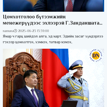
Цомхотголоо бүтээмжийн
менежерүүдээс эхлээрэй Г.Занданшатар
сайд аа
namuna
2025-06-23 13:39:00
Ямар ч гарц шийдэл алга, эд нарт. Эдийн засаг хүндэрлээ
гэхээр цомхотгох, хэмнэх, татвар нэмэх,