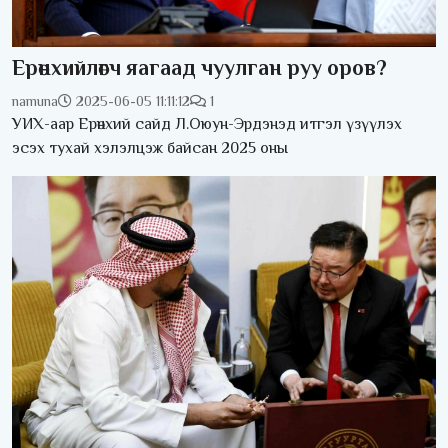
Ерөнхийлөгч яагаад чуулган руу оров?
namuna
2025-06-05 11:11:12
1
УИХ-аар Ерөнхий сайд Л.Оюун-Эрдэнэд итгэл үзүүлэх
эсэх тухай хэлэлцэж байсан 2025 оны