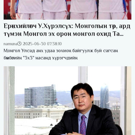
Ерөнхийлөгч У.Хүрэлсүх: Монголын төр, ард
түмэн Монгол эх орон монгол охид Та
бүхнээрээ бахархаж байна
namuna
2025-06-30 07:38:10
Монгол Улсад анх удаа зохион байгуулж буй сагсан
бөмбөгийн "3х3" насанд хүрэгчдийн