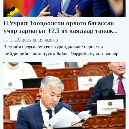
Н.Учрал: Тооцоолсон орлого багассан
учир зарлагыг ₮2.3 их наядаар танаж
байна
namuna
2025-06-25 19:19:00
Засгийн газрын ээлжит хуралдаанаас гаргасан
шийдвэрийг танилцуулж байна. Өнөөдрийн хуралдаанаар