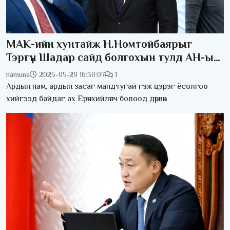
МАК-ийн хунтайж Н.Номтойбаярыг
Тэргүүн Шадар сайд болгохын тулд АН-ыг
тийрч, Засгийг унагах сценари
namuna
2025-05-29 16:30:07
1
бичигдсэн үү?
Ардын нам, ардын засаг мандтугай гэж цэрэг ёсолгоо
хийгээд байдаг ах Ерөнхийлөгч болоод дөрвөн