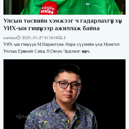
Улсын төсвийн хэмжээг ч гадарлахгүй хүн
УИХ-ын гишүүнээр ажиллаж байна
namuna
2025-05-27 10:38:14
2
УИХ-ын гишүүн М.Нарантуяа-Нара сүүлийн үед Монгол
Улсын Ерөнхий Сайд Л.Оюун-Эрдэнэг өмөөрч,