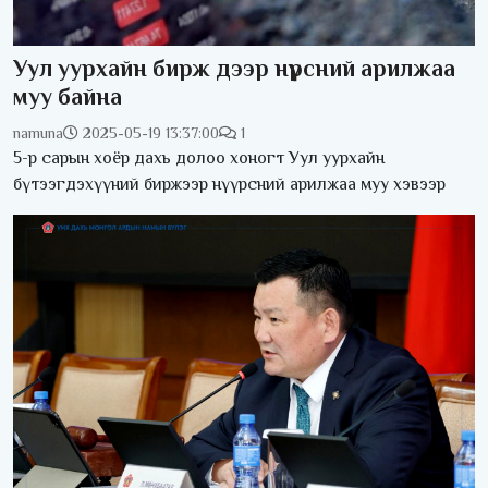
Уул уурхайн бирж дээр нүүрсний арилжаа
муу байна
namuna
2025-05-19 13:37:00
1
5-р сарын хоёр дахь долоо хоногт Уул уурхайн
бүтээгдэхүүний биржээр нүүрсний арилжаа муу хэвээр