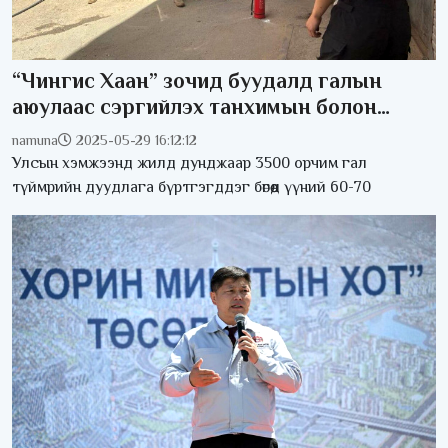
“Чингис Хаан” зочид буудалд галын
аюулаас сэргийлэх танхимын болон
практик сургалт боллоо
namuna
2025-05-29 16:12:12
Улсын хэмжээнд жилд дунджаар 3500 орчим гал
түймрийн дуудлага бүртгэгддэг бөгөөд үүний 60-70