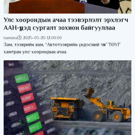
Улс хоорондын ачаа тээвэрлэлт эрхлэгч
ААН-үүдэд сургалт зохион байгууллаа
namuna
2025-05-20 12:00:00
Зам, тээврийн яам, “Автотээврийн үндэсний төв” ТӨҮГ
хамтран улс хоорондын ачаа