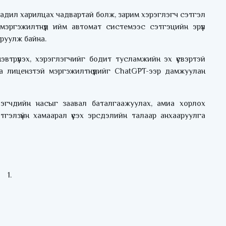
й адил харилцах чадвартай болж, зарим хэрэглэгч сэтгэл
мэргэжилтнүүд ийм автомат системээс сэтгэцийн эрүүл
руулж байна.
втрүүлэх, хэрэглэгчийг бодит тусламжийн эх үүсвэртэй
 лицензтэй мэргэжилтнүүдийг ChatGPT-ээр дамжуулан
эгчдийн насыг заавал баталгаажуулах, амиа хорлох
тгэлзүйн хамаарал үүсэх эрсдэлийн талаар анхааруулга