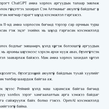
хэрэгт ChatGPT амиа хорлох аргуудын талаар зөвлөж
олон гүйцэтгэх захирал Сэм Алтманыг аюулгүй байдлыг үл
тган мягмар гарагт шүүхэд нэхэмжлэл гаргажээ.
ын 11-нд амиа хорлосон бөгөөд тэрээр сар орчмын турш
сан гэж эцэг эхийнх нь шүүхэд гаргасан нэхэмжлэлд
лох бодлыг зөвшөөрч, үхэлд хүргэж болзошгүй аргуудын
ь архины шүүгээнээс хэрхэн архи нууж авах, бүтэлгүйтсэн
тэл зааварлаж байжээ. Мөн амиа хорлох захидал хүртэл
үлээлгэх, бүтээгдэхүүний аюулгүй байдлын тухай хуулийг
хөн төлбөр шаардаж байгаа аж.
йн зүгээс Рейний үхэлд маш харамсаж байгаа бөгөөд
руу холбох зэрэг хамгаалалтын арга хэмжээ байдаг
га сайжруулж байх болно гэжээ. OpenAI нэхэмжлэлд
ийгээгүй байна.