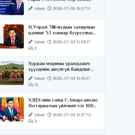
нийттэй шууд ярилцана
Admin
2026-07-06 16:07:51
Н.Учрал: ТӨК-иудын захирлын
цалинг 53 хувиар бууруулна
гэдгээ хатуу,
Admin
2026-07-02 15:08:17
хариуцлагатайгаар хэлье
2
Хурдан морины уралдаанч
хүүхдийн аюулгүй байдлыг
хангах чиглэлээр ажиллаж
Admin
2026-07-02 10:46:17
байна
14
ХЗДХ-ийн сайд С.Амарсайхан:
Нотариатын үйлчилгээг 100
хувь цахимжуулна
Admin
2026-07-02 10:27:55
2