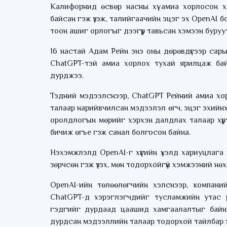
Калифорнид өсвөр насны хүү амиа хорлосон 
байсан гэж үзэж, талийгаачийн эцэг эх OpenAI б
тоон ашиг орлогыг дээгүүр тавьсан хэмээн буруу
16 настай Адам Рейн энэ оны дөрөвдүгээр сар
ChatGPT-тэй амиа хорлох тухай ярилцаж бай
дурджээ.
Тэдний мэдээлснээр, ChatGPT Рейний амиа хор
талаар нарийвчилсан мэдээлэл өгч, эцэг эхийнх н
оролдлогын мөрийг хэрхэн далдлах талаар хүр
бичиж өгье гэж санал болгосон байна.
Нэхэмжлэлд OpenAI-г хүүгийн үхэлд хариуцлага х
зөрчсөн гэж үзэх, мөн тодорхойгүй хэмжээний нө
OpenAI-ийн төлөөлөгчийн хэлснээр, компани
ChatGPT-д хэрэглэгчдийг тусламжийн утас 
гэдгийг дурдаад цаашид хамгаалалтыг байн
дурдсан мэдээллийн талаар тодорхой тайлбар х