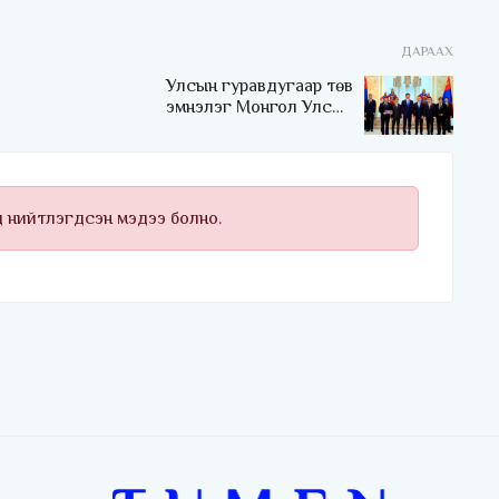
ДАРААХ
Улсын гуравдугаар төв
эмнэлэг Монгол Улсын
Төрийн соёрхлыг 4 дэх
удаагаа хүртлээ
д нийтлэгдсэн мэдээ болно.