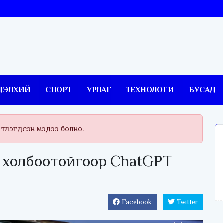
ДЭЛХИЙ
СПОРТ
УРЛАГ
ТЕХНОЛОГИ
БУСАД
йтлэгдсэн мэдээ болно.
 холбоотойгоор ChatGPT
Facebook
Twitter