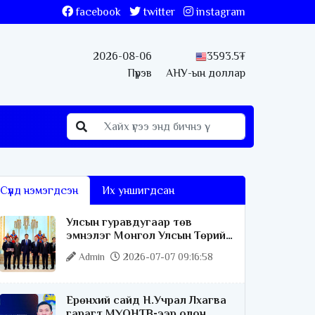
facebook
twitter
instagram
2026-08-06
3593.5₮
Пүрэв
АНУ-ын доллар
Сүүлд нэмэгдсэн
Их уншигдсан
Улсын гуравдугаар төв
эмнэлэг Монгол Улсын Төрийн
соёрхлыг 4 дэх удаагаа
Admin
2026-07-07 09:16:58
хүртлээ
Ерөнхий сайд Н.Учрал Лхагва
гарагт МҮОНТВ-ээр олон