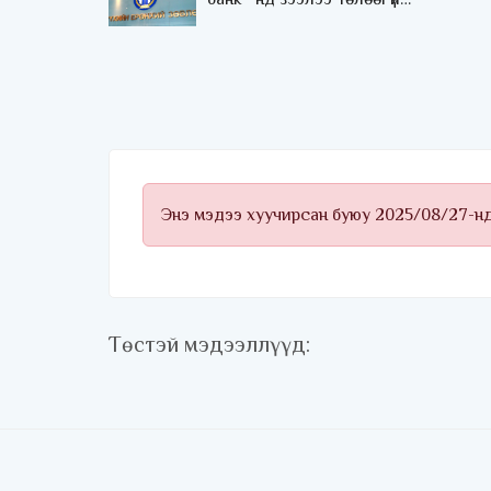
компанид давуу байдал
олгосон нэр бүхий шүүгчдээ
хэрхэн шүүхийг харцгаая
Энэ мэдээ хуучирсан буюу 2025/08/27-н
Төстэй мэдээллүүд: