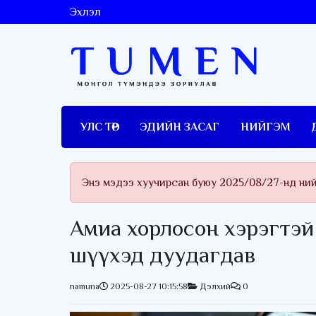
Эхлэл
УЛС ТӨР
ЭДИЙН ЗАСАГ
НИЙГЭМ
Энэ мэдээ хуучирсан буюу 2025/08/27-нд ни
Амиа хорлосон хэрэгтэй
шүүхэд дуудагдав
namuna
2025-08-27 10:15:58
Дэлхий
0