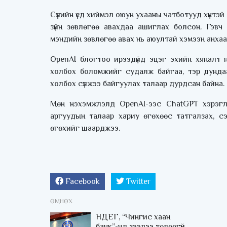
Сүүлийн үед хиймэл оюун ухааны чатботууд хүнтэ
зүйн зөвлөгөө авахдаа ашиглах болсон. Гэвч 
мэндийн зөвлөгөө авах нь аюултай хэмээн анхаа
OpenAI блогтоо ирээдүйд эцэг эхийн хяналт нэ
холбох боломжийг судалж байгаа, тэр дундаа
холбох сүлжээ байгуулах талаар дурдсан байна.
Мөн нэхэмжлэлд OpenAI-ээс ChatGPT хэрэгл
аргуудын талаар хариу өгөхөөс татгалзах, сэ
өгөхийг шаарджээ.
Facebook
Twitter
ӨМНӨХ
НДЕГ, “Чингис хаан
банк”-нд зээлээ төлөөгүй