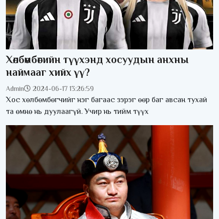
Хөлбөмбөгийн түүхэнд хосуудын анхны
наймааг хийх үү?
Admin
2024-06-17 13:26:59
Хос хөлбөмбөгчийг нэг багаас зэрэг өөр баг авсан тухай
та өмнө нь дуулаагүй. Учир нь тийм түүх