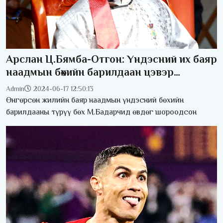
Арслан Ц.Бямба-Отгон: Үндэсний их баяр
наадмын бөхийн барилдаан цэвэр
зохиогдох боломж бол өвөл, хаврын явцын
Admin
2024-06-17 12:50:13
шинжилгээ
Өнгөрсөн жилийн баяр наадмын үндэсний бөхийн
барилдааны түрүү бөх М.Бадарчид өвдөг шороодсон