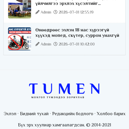
үйлчилгээ эрхлэх хүсэлтийг
license.mn сайтаар авч байна
Admin
2026-07-01 12:55:19
Өнөөдрөөс эхлэн 18 нас хүрээгүй
хүүхэд мопед, скүтер, суррон унахгүй
Admin
2026-07-01 10:42:00
Эхлэл
·
Бидний тухай
·
Редакцийн бодлого
·
Холбоо барих
Бүх эрх хуулиар хамгаалагдсан. © 2014-2021