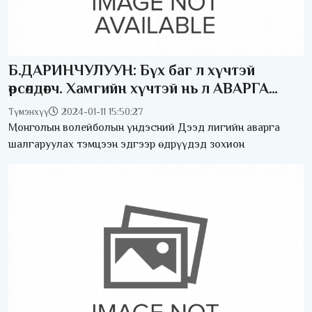
Б.ДАРИНЧУЛУУН: Бүх баг л хүчтэй
өрсөлдөгч. Хамгийн хүчтэй нь л АВАРГА
болдог
Түмэнхүү
2024-01-11 15:50:27
Монголын волейболын үндэсний Дээд лигийн аварга
шалгаруулах тэмцээн эдгээр өдрүүдэд зохион