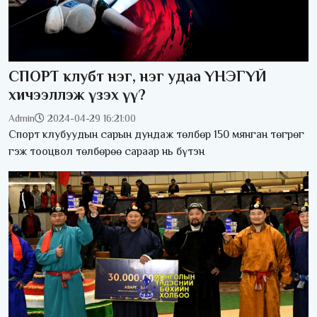
СПОРТ клубт нэг, нэг удаа ҮНЭГҮЙ
хичээллэж үзэх үү?
Admin
2024-04-29 16:21:00
Спорт клубуудын сарын дундаж төлбөр 150 мянган төгрөг
гэж тооцвол төлбөрөө сараар нь бүтэн