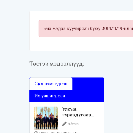
Энэ мэдээ хуучирсан буюу 2014/11/19-нд 
Төстэй мэдээллүүд:
Сүүлд нэмэгдсэн
Их уншигдсан
Улсын
гуравдугаар
төв эмнэлэг
Admin
Монгол Улсын
Төрийн