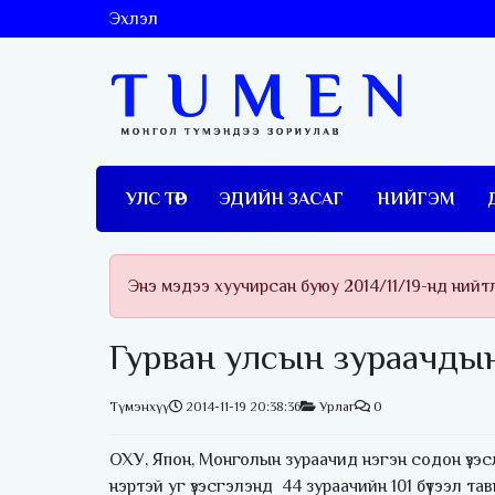
Эхлэл
УЛС ТӨР
ЭДИЙН ЗАСАГ
НИЙГЭМ
Энэ мэдээ хуучирсан буюу 2014/11/19-нд нийт
Гурван улсын зураачдын
Түмэнхүү
2014-11-19 20:38:36
Урлаг
0
ОХУ, Япон, Монголын зураачид нэгэн содон үзэ
нэртэй уг үзэсгэлэнд 44 зураачийн 101 бүтээл тав