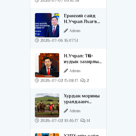
2026-07-07 09:16:58
соёрхлыг 4 дэх
удаагаа
Ерөнхий сайд
хүртлээ
Н.Учрал Лхагва
гарагт
Admin
МҮОНТВ-ээр
олон нийттэй
2026-07-06 16:07:51
шууд ярилцана
Н.Учрал: ТӨК-
иудын захирлын
цалинг 53
Admin
хувиар
бууруулна
2026-07-02 15:08:17
2
гэдгээ хатуу,
хариуцлагатайгаар
Хурдан морины
хэлье
уралдаанч
хүүхдийн
Admin
аюулгүй
байдлыг хангах
2026-07-02 10:46:17
14
чиглэлээр
ажиллаж байна
ХЗДХ-ийн сайд