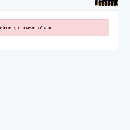
Төрийн соёрхлыг 4 дэх
удаагаа хүртлээ
нийтлэгдсэн мэдээ болно.