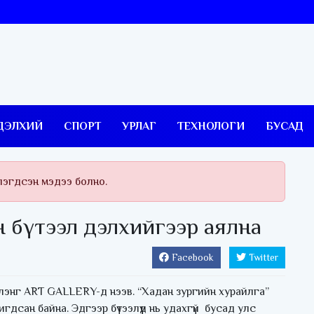
ДЭЛХИЙ
СПОРТ
УРЛАГ
ТЕХНОЛОГИ
БУСАД
лэгдсэн мэдээ болно.
 бүтээл дэлхийгээр аялна
Facebook
Twitter
слэнг ART GALLERY-д нээв. “Хадан зургийн хурайлга”
игдсан байна. Эдгээр бүтээлүүд нь удахгүй бусад улс