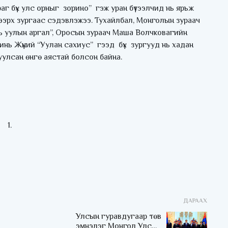
г бүх улс орныг зорино” гэж уран бүтээлчид нь ярьж
 дээрх зургаас сэдэвлэжээ. Тухайлбал, Монголын зураач
ь уулын аргал”, Оросын зураач Маша Волчковагийн
Чинь Жүний “Уулан сахиус” гээд бүх зургууд нь хадан
улсан өнгө аястай болсон байна.
ДАРААХ
Улсын гуравдугаар төв
эмнэлэг Монгол Улсын