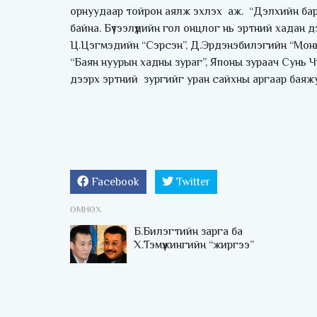
орнуудаар тойрон аялж эхлэх аж. “Дэлхийн бара
байна. Бүтээлүүдийн гол онцлог нь эртний хадан
Ц.Цэгмэдийн “Сэрсэн”, Д.Эрдэнэбилэгийн “Мон
“Баян нуурын хадны зураг”, Японы зураач Сунь 
дээрх эртний зургийг уран сайхны аргаар баяжу
Facebook
Twitter
ӨМНӨХ
Б.Билэгтийн зарга ба
Х.Тэмүүжингийн “жиргээ”