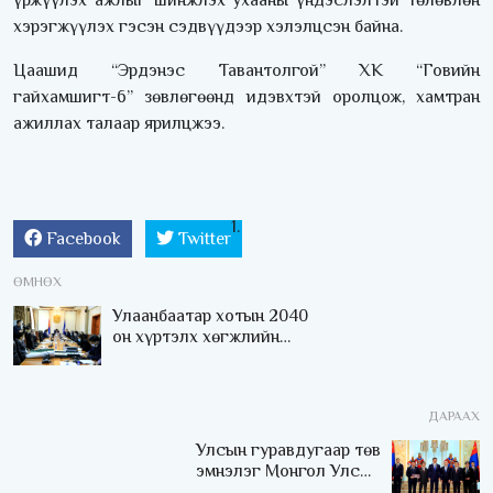
үржүүлэх ажлыг шинжлэх ухааны үндэслэлтэй төлөвлөн
хэрэгжүүлэх гэсэн сэдвүүдээр хэлэлцсэн байна.
Цаашид “Эрдэнэс Тавантолгой” ХК “Говийн
гайхамшигт-6” зөвлөгөөнд идэвхтэй оролцож, хамтран
ажиллах талаар ярилцжээ.
Facebook
Twitter
ӨМНӨХ
Улаанбаатар хотын 2040
он хүртэлх хөгжлийн
ерөнхий төлөвлөгөөг
хэлэлцлээ
ДАРААХ
Улсын гуравдугаар төв
эмнэлэг Монгол Улсын
Төрийн соёрхлыг 4 дэх