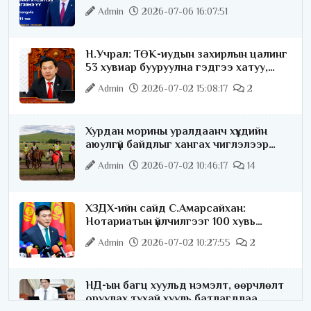
ярилцана
Admin
2026-07-06 16:07:51
Н.Учрал: ТӨК-иудын захирлын цалинг
53 хувиар бууруулна гэдгээ хатуу,
хариуцлагатайгаар хэлье
Admin
2026-07-02 15:08:17
2
Хурдан морины уралдаанч хүүхдийн
аюулгүй байдлыг хангах чиглэлээр
ажиллаж байна
Admin
2026-07-02 10:46:17
14
ХЗДХ-ийн сайд С.Амарсайхан:
Нотариатын үйлчилгээг 100 хувь
цахимжуулна
Admin
2026-07-02 10:27:55
2
НД-ын багц хуульд нэмэлт, өөрчлөлт
оруулах тухай хууль батлагдлаа