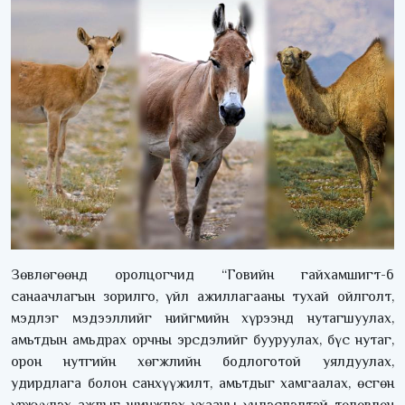
Зөвлөгөөнд оролцогчид “Говийн гайхамшигт-6
санаачлагын зорилго, үйл ажиллагааны тухай ойлголт,
мэдлэг мэдээллийг нийгмийн хүрээнд нутагшуулах,
амьтдын амьдрах орчны эрсдэлийг бууруулах, бүс нутаг,
орон нутгийн хөгжлийн бодлоготой уялдуулах,
удирдлага болон санхүүжилт, амьтдыг хамгаалах, өсгөн