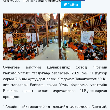
Admin
2021-11-08 18:43:56
Нийгэм
0
Twitter
Өмнөговь аймгийн Даланзадгад хотод “Говийн
гайхамшигт-6” тавдугаар зөвлөгөөн 2021 оны 11 дүгээр
сарын 3-5-ны өдрүүдэд болж, “Эрдэнэс Тавантолгой” ХК-
ийг төлөөлөн Байгаль орчин, Усны бодлогын хэлтсийн
Байгаль орчны ахлах мэргэжилтэн Ц.Бүрэнжаргал
оролцлоо.
“Говийн гайхамшигт-6”-д дэлхийд ховордсон Хавтгай,