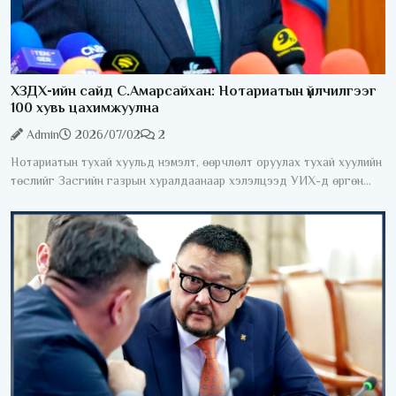
ХЗДХ-ийн сайд С.Амарсайхан: Нотариатын үйлчилгээг
100 хувь цахимжуулна
Admin
2026/07/02
2
Нотариатын тухай хуульд нэмэлт, өөрчлөлт оруулах тухай хуулийн
төслийг Засгийн газрын хуралдаанаар хэлэлцээд УИХ-д өргөн
мэдүүлэхээр тогтлоо. Өнөөдрийн байдлаар нотариатын зарим
үйлчилгээг авахын