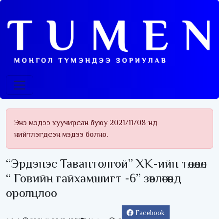
Энэ мэдээ хуучирсан буюу 2021/11/08-нд
нийтлэгдсэн мэдээ болно.
“Эрдэнэс Тавантолгой” ХК-ийн төлөөлөл
“ Говийн гайхамшигт -6” зөвлөгөөнд
оролцлоо
Facebook