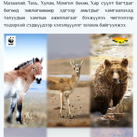
Мазаалай, Тахь, Хулан, Монгол бөхөн, Хар сүүлт багтдаг
бөгөөд зөвлөгөөнөөр эдгээр амьтдыг хамгаалахад
талуудын хамтын ажиллагааг бэхжүүлэх чиглэлээр
тодорхой сэдвүүдээр хэлэлцүүлэг зохион байгуулжээ.