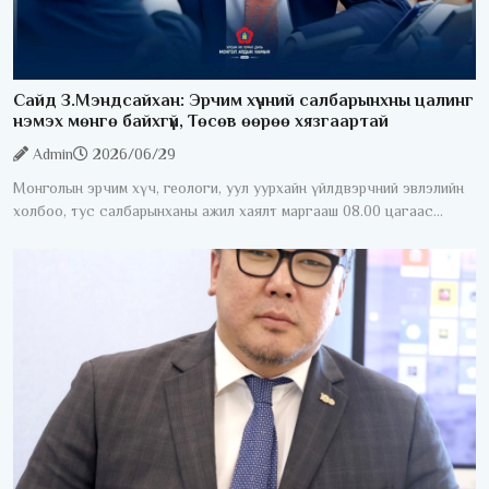
Сайд З.Мэндсайхан: Эрчим хүчний салбарынхны цалинг
нэмэх мөнгө байхгүй, Төсөв өөрөө хязгаартай
Admin
2026/06/29
Монголын эрчим хүч, геологи, уул уурхайн үйлдвэрчний эвлэлийн
холбоо, тус салбарынханы ажил хаялт маргааш 08.00 цагаас
эхэлнэ. Үүнтэй холбоотойгоор УИХ-ын гишүүн, Сангийн сайд
З.Мэндсайхан