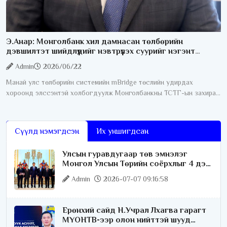
Э.Анар: Монголбанк хил дамнасан төлбөрийн
дэвшилтэт шийдлүүдийг нэвтрүүлэх суурийг нэгэнт
бүрдүүлсэн
Admin
2026/06/22
Манай улс төлбөрийн системийн mBridge төслийн удирдах
хороонд элссэнтэй холбогдуулж Монголбанкны ТСТГ-ын захирал
Э. Анартай ярилцлаа. Юуны өмнө mBridge гэж юу болох тухай
тайлбар мэдээллийг өгнө
Сүүлд нэмэгдсэн
Их уншигдсан
Улсын гуравдугаар төв эмнэлэг
Монгол Улсын Төрийн соёрхлыг 4 дэх
удаагаа хүртлээ
Admin
2026-07-07 09:16:58
Ерөнхий сайд Н.Учрал Лхагва гарагт
МҮОНТВ-ээр олон нийттэй шууд