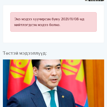
удаагаа хүртлээ
Энэ мэдээ хуучирсан буюу 2021/11/08-нд
нийтлэгдсэн мэдээ болно.
Төстэй мэдээллүүд: