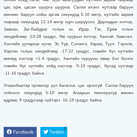
цас орж, цасан шуурга шуурна. Салхи ихэнх нутгаар баруун
өмнөөс баруун хойш эргэж секундэд 5-10 метр, нутгийн зарим
газраар секундэд 12-14 метр хүрч ширүүснэ. Дархадын хотгор,
Завхан, Заг-Байдраг голын эх, Идэр, Тэс, Ерөө голын
хөндийгөөр -23-28 градус, Увс нуурын хотгор, Хангай, Хөвсгөл,
Хэнтийн уулархаг нутаг, Эг, Үүр, Сэлэнгэ, Хараа, Туул, Тэрэлж,
Хэрлэн голын хөндийгөөр -17-22 градус, говийн бүс нутгийн
өмнөд хэсгээр +1-4 градус, Хангайн нурууны өвөр бэл болон
говийн бүс нутгийн хойд хэсгээр -5-10 градус, бусад нутгаар
-11-16 градус байна.
Улаанбаатар орчмоор үүл багасна, цас орохгүй. Салхи баруун
хойноос секундэд 5-10 метр. Агаарын температур өмнөх
өдрөөс 9 градусаар хүйтэрч -16-18 градус байна.
Facebook
Twitter