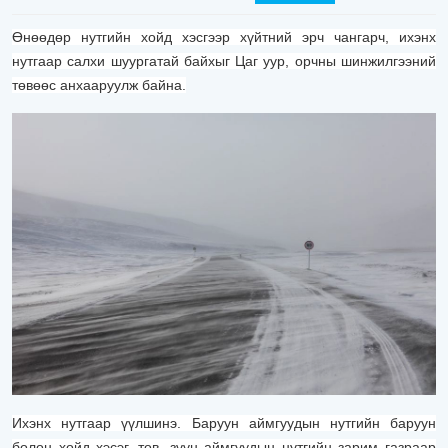
Өнөөдөр нутгийн хойд хэсгээр хүйтний эрч чангарч, ихэнх
нутгаар салхи шуургатай байхыг Цаг уур, орчны шинжилгээний
төвөөс анхааруулж байна.
Ихэнх нутгаар үүлшинэ. Баруун аймгуудын нутгийн баруун
болон хойд хэсэг, төв, зүүн аймгуудын нутгийн зарим газраар