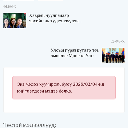
ӨМНӨХ
Хаврын чуулганаар
эрхийг нь түдгэлзүүлэн
шүүхийн сандалд
суулгах дөрвөн эрхэм
ДАРААХ
Улсын гуравдугаар төв
эмнэлэг Монгол Улсын
Төрийн соёрхлыг 4 дэх
удаагаа хүртлээ
Энэ мэдээ хуучирсан буюу 2026/02/04-нд
нийтлэгдсэн мэдээ болно.
Төстэй мэдээллүүд: