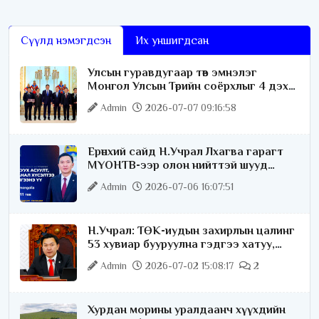
Сүүлд нэмэгдсэн
Их уншигдсан
Улсын гуравдугаар төв эмнэлэг
Монгол Улсын Төрийн соёрхлыг 4 дэх
удаагаа хүртлээ
Admin
2026-07-07 09:16:58
Ерөнхий сайд Н.Учрал Лхагва гарагт
МҮОНТВ-ээр олон нийттэй шууд
ярилцана
Admin
2026-07-06 16:07:51
Н.Учрал: ТӨК-иудын захирлын цалинг
53 хувиар бууруулна гэдгээ хатуу,
хариуцлагатайгаар хэлье
Admin
2026-07-02 15:08:17
2
Хурдан морины уралдаанч хүүхдийн