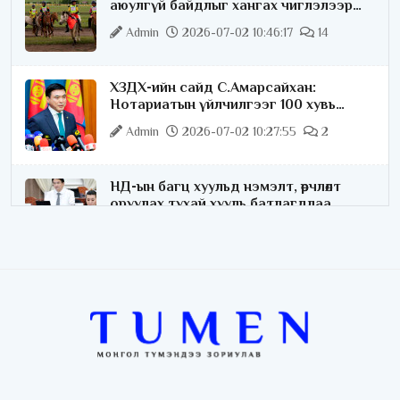
аюулгүй байдлыг хангах чиглэлээр
ажиллаж байна
Admin
2026-07-02 10:46:17
14
ХЗДХ-ийн сайд С.Амарсайхан:
Нотариатын үйлчилгээг 100 хувь
цахимжуулна
Admin
2026-07-02 10:27:55
2
НД-ын багц хуульд нэмэлт, өөрчлөлт
оруулах тухай хууль батлагдлаа
Admin
2026-07-02 10:21:16
“Playtime” хөгжмийн наадмын үеэр
цагдаагийн байгууллагаас 24 цагаар
хяналт тавина
Admin
2026-07-02 09:10:46
С.Шижирбат: 1024 бөхийн барилдааныг