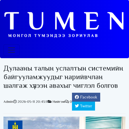
Дулааны талын услалтын системийн
байгууламжуудыг нарийвчлан
шалгаж хүлээн авахыг чиглэл болгов
Facebook
Admin
2026-05-11 20:43:11
Нийгэм
0
Twitter