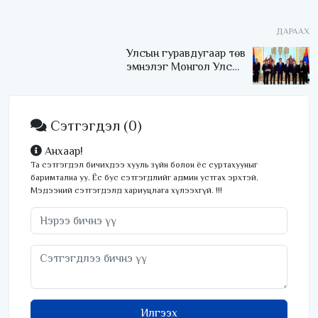
Хамгийн чухал
асуудлуудыг шийдэх
ДАРААХ
төслүүдээ зогсоочихлоо
Улсын гуравдугаар төв
эмнэлэг Монгол Улсын
Төрийн соёрхлыг 4 дэх
удаагаа хүртлээ
Сэтгэгдэл
(0)
Анхаар!
Та сэтгэгдэл бичихдээ хууль зүйн болон ёс суртахууныг
баримтална уу. Ёс бус сэтгэгдлийг админ устгах эрхтэй.
Мэдээний сэтгэгдэлд хариуцлага хүлээхгүй. !!!
Илгээх