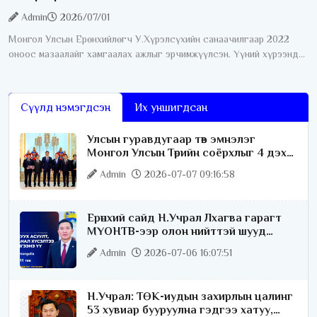
Admin
2026/07/01
Монгол Улсын Ерөнхийлөгч У.Хүрэлсүхийн санаачилгаар 2022
оноос мазаалайг хамгаалах ажлыг эрчимжүүлсэн. Үүний хүрээнд
өнгөрсөн дөрвөн жилийн хугацаанд хамгааллын олон талт ажил
хэрэгжүүлсний нэг
Сүүлд нэмэгдсэн
Их уншигдсан
Улсын гуравдугаар төв эмнэлэг
Монгол Улсын Төрийн соёрхлыг 4 дэх
удаагаа хүртлээ
Admin
2026-07-07 09:16:58
Ерөнхий сайд Н.Учрал Лхагва гарагт
МҮОНТВ-ээр олон нийттэй шууд
ярилцана
Admin
2026-07-06 16:07:51
Н.Учрал: ТӨК-иудын захирлын цалинг
53 хувиар бууруулна гэдгээ хатуу,