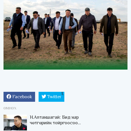
Facebook
Twitter
ӨМНӨХ
Н.Алтаншагай: Бид нар
чөтгөрийн тойргоосоо
салж, хөгжмөөр байна.