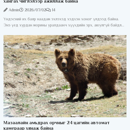
хангах чиглэлээр ажиллаж байна
Admin
2026/07/02
14
Үндэсний их баяр наадам эхлэхэд хэдхэн хоног үлдээд байна.
Энэ үед хурдан морины уралдаанч хүүхдийн эрх, аюулгүй байдлыг
хангах асуудал жил бүрийн анхаарлын төвд байдаг. Хурдан
морины
Мазаалайн амьдрах орчныг 24 цагийн автомат
камераар хянаж байна