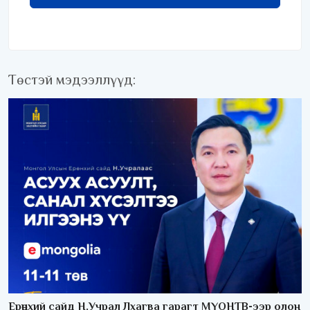
Төстэй мэдээллүүд:
Ерөнхий сайд Н.Учрал Лхагва гарагт МҮОНТВ-ээр олон