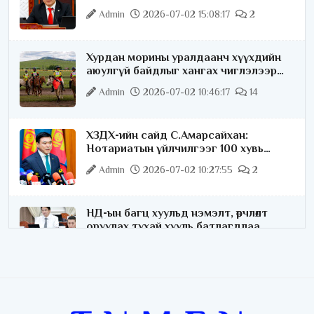
хариуцлагатайгаар хэлье
Admin
2026-07-02 15:08:17
2
Хурдан морины уралдаанч хүүхдийн
аюулгүй байдлыг хангах чиглэлээр
ажиллаж байна
Admin
2026-07-02 10:46:17
14
ХЗДХ-ийн сайд С.Амарсайхан:
Нотариатын үйлчилгээг 100 хувь
цахимжуулна
Admin
2026-07-02 10:27:55
2
НД-ын багц хуульд нэмэлт, өөрчлөлт
оруулах тухай хууль батлагдлаа
Admin
2026-07-02 10:21:16
“Playtime” хөгжмийн наадмын үеэр
цагдаагийн байгууллагаас 24 цагаар