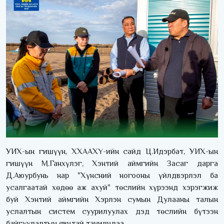
УИХ-ын гишүүн, ХХААХҮ-ийн сайд Ц.Идэрбат, УИХ-ын
гишүүн М.Ганхүлэг, Хэнтий аймгийн Засаг дарга
Д.Аюурбунь нар "Хүнсний ногооны үйлдвэрлэл ба
усалгаатай хөдөө аж ахуй" төслийн хүрээнд хэрэгжиж
буй Хэнтий аймгийн Хэрлэн сумын Дулааны талын
услалтын систем суурилуулах дэд төслийн бүтээн
байгуулалтын явцтай танилцлаа.