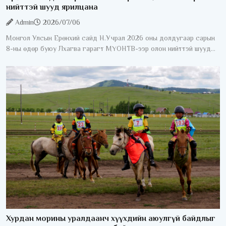
нийттэй шууд ярилцана
Admin
2026/07/06
Монгол Улсын Ерөнхий сайд Н.Учрал 2026 оны долдугаар сарын
8-ны өдөр буюу Лхагва гарагт МҮОНТВ-ээр олон нийттэй шууд
ярилцана. "Ерөнхий сайдаас асууя" шууд ярилцлага 20:40-23:00
Хурдан морины уралдаанч хүүхдийн аюулгүй байдлыг