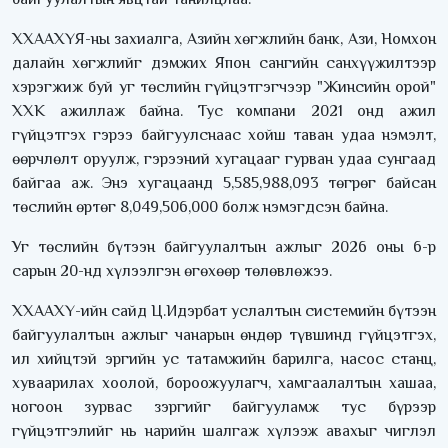
ХХААХҮЯ-ны захиалга, Азийн хөгжлийн банк, Ази, Номхон
далайн хөгжлийг дэмжих Япон сангийн санхүүжилтээр
хэрэгжиж буй уг төслийн гүйцэтгэгчээр "Жинсийн орой"
ХХК ажиллаж байна. Тус компани 2021 онд ажил
гүйцэтгэх гэрээ байгуулснаас хойш таван удаа нэмэлт,
өөрчлөлт оруулж, гэрээний хугацааг гурван удаа сунгаад
байгаа аж. Энэ хугацаанд 5,585,988,093 төгрөг байсан
төслийн өртөг 8,049,506,000 болж нэмэгдсэн байна.
Уг төслийн бүтээн байгуулалтын ажлыг 2026 оны 6-р
сарын 20-нд хүлээлгэн өгөхөөр төлөвлөжээ.
ХХААХҮ-ийн сайд Ц.Идэрбат услалтын системийн бүтээн
байгуулалтын ажлыг чанарын өндөр түвшинд гүйцэтгэх,
ил хийцтэй эргийн ус татамжийн барилга, насос станц,
хуваарилах хоолой, бороожуулагч, хамгаалалтын хашаа,
ногоон зурвас зэргийг байгууламж тус бүрээр
гүйцэтгэлийг нь нарийн шалгаж хүлээж авахыг чиглэл