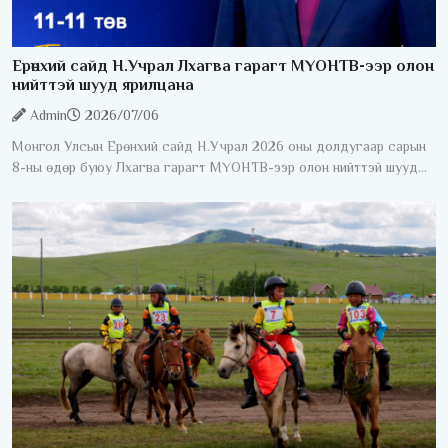
Ерөнхий сайд Н.Учрал Лхагва гарагт МҮОНТВ-ээр олон
нийттэй шууд ярилцана
Admin
2026/07/06
Монгол Улсын Ерөнхий сайд Н.Учрал 2026 оны долдугаар сарын
8-ны өдөр буюу Лхагва гарагт МҮОНТВ-ээр олон нийттэй шууд
ярилцана. "Ерөнхий сайдаас асууя" шууд ярилцлага 20:40-23:00