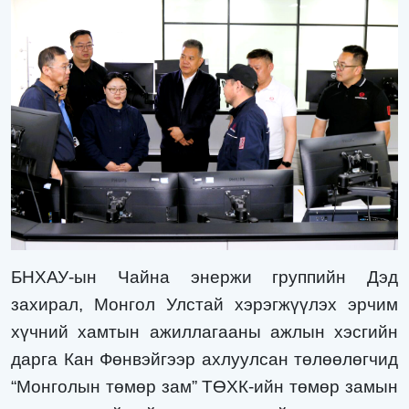
БНХАУ-ын Чайна энержи группийн Дэд
захирал, Монгол Улстай хэрэгжүүлэх эрчим
хүчний хамтын ажиллагааны ажлын хэсгийн
дарга Кан Фөнвэйгээр ахлуулсан төлөөлөгчид
“Монголын төмөр зам” ТӨХК-ийн
төмөр замын