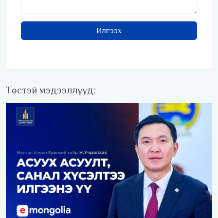
Илгээх
Төстэй мэдээллүүд: