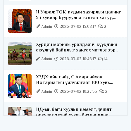
Н.Учрал: ТӨК-иудын захирлын цалинг
53 хувиар бууруулна гэдгээ хатуу,
хариуцлагатайгаар хэлье
Admin
2026-07-02 15:08:17
2
Хурдан морины уралдаанч хүүхдийн
аюулгүй байдлыг хангах чиглэлээр
ажиллаж байна
Admin
2026-07-02 10:46:17
14
ХЗДХ-ийн сайд С.Амарсайхан:
Нотариатын үйлчилгээг 100 хувь
цахимжуулна
Admin
2026-07-02 10:27:55
2
НД-ын багц хуульд нэмэлт, өөрчлөлт
оруулах тухай хууль батлагдлаа
Admin
2026-07-02 10:21:16