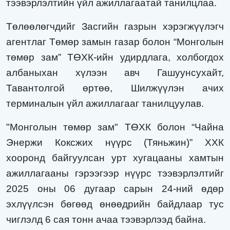
тээвэрлэлтийн
үйл ажиллагаатай танилцлаа.
Төлөөлөгчдийг Засгийн газрын хэрэгжүүлэгч
агентлаг Төмөр замын газар
болон “
Монголын
төмөр зам
” ТӨХК-ийн удирдлага, холбогдох
албаныхан хүлээн авч
Гашуунсухайт,
Тавантолгой өртөө, Шилжүүлэн ачих
терминалын үйл ажиллагааг танилцуулав.
"Монголын төмөр зам" ТӨХК болон “Чайна
Энержи Коксжих нүүрс (Тяньжин)” ХХК
хооронд байгуулсан
урт хугацааны хамтын
ажиллагааны
гэрээгээр нүүрс тээвэрлэлтийг
2025 оны 06 дугаар сарын 24-ний өдөр
эхлүүлсэн бөгөөд өнөөдрийн байдлаар тус
чиглэлд 6 сая тонн ачаа тээвэрлээд
бай
на
.