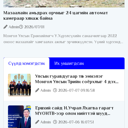
Мазаалайн амьдрах орчныг 24 цагийн автомат
камераар хянаж байна
Admin
2026/07/01
Монгол Улсын Ерөнхийлөгч У.Хүрэлсүхийн санаачилгаар 2022
оноос мазаалайг хамгаалах ажлыг эрчимжүүлсэн. Үүний хүрээнд
өнгөрсөн дөрвөн жилийн хугацаанд хамгааллын олон талт ажил
хэрэгжүүлсний нэг
Сүүлд нэмэгдсэн
Их уншигдсан
Улсын гуравдугаар төв эмнэлэг
Монгол Улсын Төрийн соёрхлыг 4 дэх
удаагаа хүртлээ
Admin
2026-07-07 09:16:58
Ерөнхий сайд Н.Учрал Лхагва гарагт
МҮОНТВ-ээр олон нийттэй шууд
ярилцана
Admin
2026-07-06 16:07:51