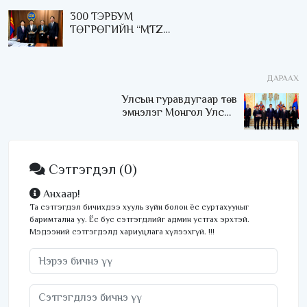
300 ТЭРБУМ
ТӨГРӨГИЙН “MTZ
БОНД”-ЫГ ЗАХ ЗЭЭЛД
АМЖИЛТТАЙ
АРИЛЖААЛЛАА
ДАРААХ
Улсын гуравдугаар төв
эмнэлэг Монгол Улсын
Төрийн соёрхлыг 4 дэх
удаагаа хүртлээ
Сэтгэгдэл
(0)
Анхаар!
Та сэтгэгдэл бичихдээ хууль зүйн болон ёс суртахууныг
баримтална уу. Ёс бус сэтгэгдлийг админ устгах эрхтэй.
Мэдээний сэтгэгдэлд хариуцлага хүлээхгүй. !!!