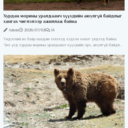
Хурдан морины уралдаанч хүүхдийн аюулгүй байдлыг
хангах чиглэлээр ажиллаж байна
Admin
2026/07/02
14
Үндэсний их баяр наадам эхлэхэд хэдхэн хоног үлдээд байна.
Энэ үед хурдан морины уралдаанч хүүхдийн эрх, аюулгүй байдлыг
хангах асуудал жил бүрийн анхаарлын төвд байдаг. Хурдан
морины