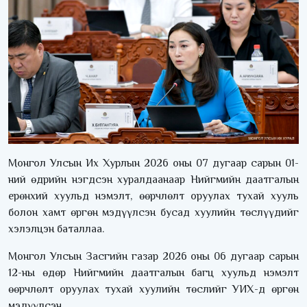
Монгол Улсын Их Хурлын 2026 оны 07 дугаар сарын 01-
ний өдрийн нэгдсэн хуралдаанаар Нийгмийн даатгалын
ерөнхий хуульд нэмэлт, өөрчлөлт оруулах тухай хууль
болон хамт өргөн мэдүүлсэн бусад хуулийн төслүүдийг
хэлэлцэн баталлаа.
Монгол Улсын Засгийн газар 2026 оны 06 дугаар сарын
12-ны өдөр Нийгмийн даатгалын багц хуульд нэмэлт
өөрчлөлт оруулах тухай хуулийн төслийг УИХ-д өргөн
мэдүүлсэн.