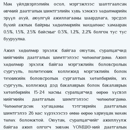
Мөн үйлдвэрлэлийн осол, мэргэжлээс шалтгаалсан
өвчний даатгалын шимтгэлийн хувь хэмжээ хөдөлмөрийн
эрүүл ахуй, аюулгүй ажиллагааны шаардлага, эрсдэл
бүхий ажлын байрны хөдөлмөрийн нөхцөлөөс хамааран
0.5%, 1.5%, 2.5% байсныг 0.3%, 1.2%, 2.2% болгон тус тус
бууруулна.
Ажил хөдөлмөр эрхэлж байгаа оюутан, суралцагчид
нийгмийн даатгалын шимтгэлээс чөлөөлөгдөнө. Ажил
хөдөлмөр эрхэлж байгаа мэргэжлийн боловсролын
сургууль, политехник коллежид мэргэжлийн болон
техникийн боловсролын сургалтын хөтөлбөрийн, их
сургууль, коллежид дэд бакалаврын болон бакалаврын
хөтөлбөрийн 15-24 насны суралцагчид өөрөө хүсвэл
нийгмийн даатгалын шимтгэлээс чөлөөлөгдөнө.
Чөлөөлөгдсөн хугацааны тэтгэврийн даатгалын
шимтгэлээ 26 нас хүрэхээсээ өмнө өөрөө хариуцан нөхөн
төлөх боломжтой. Оюутан, суралцагчийг ажиллуулж
байгаа ажил олгогч зөвхөн ҮОМШӨ-ний даатгалын