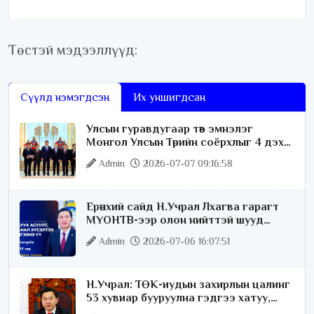
Төстэй мэдээллүүд:
Сүүлд нэмэгдсэн
Их уншигдсан
Улсын гуравдугаар төв эмнэлэг
Монгол Улсын Төрийн соёрхлыг 4 дэх
удаагаа хүртлээ
Admin
2026-07-07 09:16:58
Ерөнхий сайд Н.Учрал Лхагва гарагт
МҮОНТВ-ээр олон нийттэй шууд
ярилцана
Admin
2026-07-06 16:07:51
Н.Учрал: ТӨК-иудын захирлын цалинг
53 хувиар бууруулна гэдгээ хатуу,
хариуцлагатайгаар хэлье