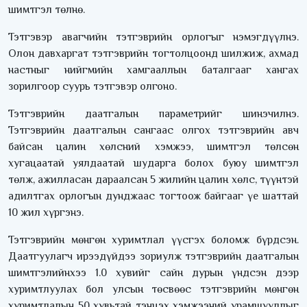
шимтгэл төлнө.
Тэтгэвэр авагчийн тэтгэврийн орлогыг нэмэгдүүлнэ.
Олон давхаргат тэтгэврийн тогтолцоонд шилжиж, ахмад
настныг нийгмийн хамгааллын баталгааг хангах
зорилгоор суурь тэтгэвэр олгоно.
Тэтгэврийн даатгалын параметрийг шинэчилнэ.
Тэтгэврийн даатгалын сангаас олгох тэтгэврийн авч
байсан цалин хөлсний хэмжээ, шимтгэл төлсөн
хугацаатай уялдаатай шударга болох буюу шимтгэл
төлж, ажилласан дараалсан 5 жилийн цалин хөлс, түүнтэй
адилтгах орлогын дунджаас тогтоож байгааг үе шаттай
10 жил хүргэнэ.
Тэтгэврийн мөнгөн хуримтлал үүсгэх боломж бүрдсэн.
Даатгуулагч ирээдүйдээ зориулж тэтгэврийн даатгалын
шимтгэлийнхээ 1.0 хувийг сайн дурын үндсэн дээр
хуримтлуулах бол улсын төсвөөс тэтгэврийн мөнгөн
хуримтлалын 50 хувьтай тэнцэх хэмжээний урамшууллыг