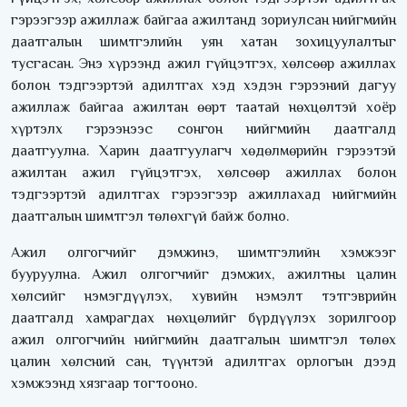
гэрээгээр ажиллаж байгаа ажилтанд зориулсан нийгмийн
даатгалын шимтгэлийн уян хатан зохицуулалтыг
тусгасан. Энэ хүрээнд ажил гүйцэтгэх, хөлсөөр ажиллах
болон тэдгээртэй адилтгах хэд хэдэн гэрээний дагуу
ажиллаж байгаа ажилтан өөрт таатай нөхцөлтэй хоёр
хүртэлх гэрээнээс сонгон нийгмийн даатгалд
даатгуулна. Харин даатгуулагч хөдөлмөрийн гэрээтэй
ажилтан ажил гүйцэтгэх, хөлсөөр ажиллах болон
тэдгээртэй адилтгах гэрээгээр ажиллахад нийгмийн
даатгалын шимтгэл төлөхгүй байж болно.
Ажил олгогчийг дэмжинэ, шимтгэлийн хэмжээг
бууруулна. Ажил олгогчийг дэмжих, ажилтны цалин
хөлсийг нэмэгдүүлэх, хувийн нэмэлт тэтгэврийн
даатгалд хамрагдах нөхцөлийг бүрдүүлэх зорилгоор
ажил олгогчийн нийгмийн даатгалын шимтгэл төлөх
цалин хөлсний сан, түүнтэй адилтгах орлогын дээд
хэмжээнд хязгаар тогтооно.