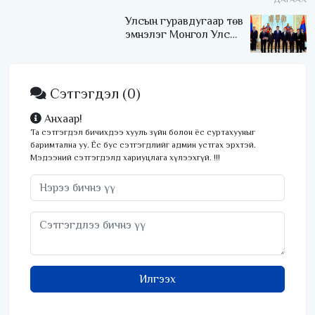
Улсын гуравдугаар төв
эмнэлэг Монгол Улсын
Төрийн соёрхлыг 4 дэх
удаагаа хүртлээ
Сэтгэгдэл
(0)
Анхаар!
Та сэтгэгдэл бичихдээ хууль зүйн болон ёс суртахууныг
баримтална уу. Ёс бус сэтгэгдлийг админ устгах эрхтэй.
Мэдээний сэтгэгдэлд хариуцлага хүлээхгүй. !!!
Илгээх