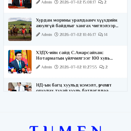
Admin
2026-07-02 15:08:17
2
Хурдан морины уралдаанч хүүхдийн
аюулгүй байдлыг хангах чиглэлээр
ажиллаж байна
Admin
2026-07-02 10:46:17
14
ХЗДХ-ийн сайд С.Амарсайхан:
Нотариатын үйлчилгээг 100 хувь
цахимжуулна
Admin
2026-07-02 10:27:55
2
НД-ын багц хуульд нэмэлт, өөрчлөлт
оруулах тухай хууль батлагдлаа
Admin
2026-07-02 10:21:16
“Playtime” хөгжмийн наадмын үеэр
цагдаагийн байгууллагаас 24 цагаар
хяналт тавина