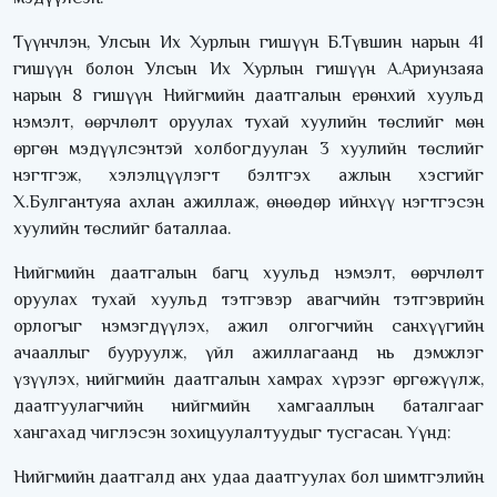
Түүнчлэн, Улсын Их Хурлын гишүүн Б.Түвшин нарын 41
гишүүн болон Улсын Их Хурлын гишүүн А.Ариунзаяа
нарын 8 гишүүн Нийгмийн даатгалын ерөнхий хуульд
нэмэлт, өөрчлөлт оруулах тухай хуулийн төслийг мөн
өргөн мэдүүлсэнтэй холбогдуулан 3 хуулийн төслийг
нэгтгэж, хэлэлцүүлэгт бэлтгэх ажлын хэсгийг
Х.Булгантуяа ахлан ажиллаж, өнөөдөр ийнхүү нэгтгэсэн
хуулийн төслийг баталлаа.
Нийгмийн даатгалын багц хуульд нэмэлт, өөрчлөлт
оруулах тухай хуульд тэтгэвэр авагчийн тэтгэврийн
орлогыг нэмэгдүүлэх, ажил олгогчийн санхүүгийн
ачааллыг бууруулж, үйл ажиллагаанд нь дэмжлэг
үзүүлэх, нийгмийн даатгалын хамрах хүрээг өргөжүүлж,
даатгуулагчийн нийгмийн хамгааллын баталгааг
хангахад чиглэсэн зохицуулалтуудыг тусгасан. Үүнд:
Нийгмийн даатгалд анх удаа даатгуулах бол шимтгэлийн