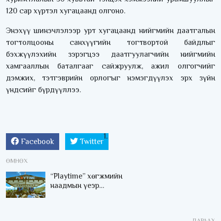
120 сар хүртэл хугацаанд олгоно.
Энэхүү шинэчлэлээр урт хугацаанд нийгмийн даатгалын
тогтолцооны санхүүгийн тогтвортой байдлыг
бэхжүүлэхийн зэрэгцээ даатгуулагчийн нийгмийн
хамгааллын баталгааг сайжруулж, ажил олгогчийг
дэмжих, тэтгэврийн орлогыг нэмэгдүүлэх эрх зүйн
үндсийг бүрдүүллээ.
Facebook
Twitter
ӨМНӨХ
“Playtime” хөгжмийн
наадмын үеэр
цагдаагийн
байгууллагаас 24 цагаар
хяналт тавина
ДАРААХ