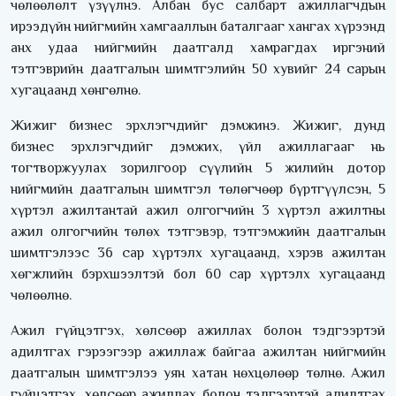
чөлөөлөлт үзүүлнэ. Албан бус салбарт ажиллагчдын
ирээдүйн нийгмийн хамгааллын баталгааг хангах хүрээнд
анх удаа нийгмийн даатгалд хамрагдах иргэний
тэтгэврийн даатгалын шимтгэлийн 50 хувийг 24 сарын
хугацаанд хөнгөлнө.
Жижиг бизнес эрхлэгчдийг дэмжинэ. Жижиг, дунд
бизнес эрхлэгчдийг дэмжих, үйл ажиллагааг нь
тогтворжуулах зорилгоор сүүлийн 5 жилийн дотор
нийгмийн даатгалын шимтгэл төлөгчөөр бүртгүүлсэн, 5
хүртэл ажилтантай ажил олгогчийн 3 хүртэл ажилтны
ажил олгогчийн төлөх тэтгэвэр, тэтгэмжийн даатгалын
шимтгэлээс 36 сар хүртэлх хугацаанд, хэрэв ажилтан
хөгжлийн бэрхшээлтэй бол 60 сар хүртэлх хугацаанд
чөлөөлнө.
Ажил гүйцэтгэх, хөлсөөр ажиллах болон тэдгээртэй
адилтгах гэрээгээр ажиллаж байгаа ажилтан нийгмийн
даатгалын шимтгэлээ уян хатан нөхцөлөөр төлнө. Ажил
гүйцэтгэх, хөлсөөр ажиллах болон тэдгээртэй адилтгах