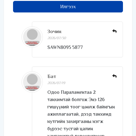
Илгээх
Зочин
2026/07/30
SAWN8095 5877
Бат
2026/07/19
Одоо Параламентаа 2
танхимтай болгож Энэ 126
гишүүний тоог цөөлж байнгын
ажиллагаатай, дээд танхимд
нутгийн захиргааны нэгж
бүрээс тусгай цалин