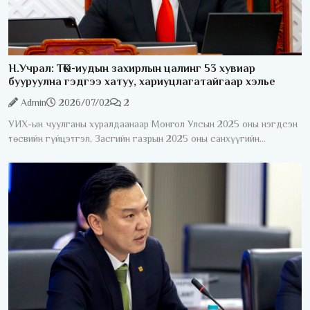
Н.Учрал: ТӨК-иудын захирлын цалинг 53 хувиар
бууруулна гэдгээ хатуу, хариуцлагатайгаар хэлье
Admin
2026/07/02
2
УИХ-ын чуулганы хуралдаанаар Монгол Улсын 2025 оны нэгдсэн
төсвийн гүйцэтгэл, Засгийн газрын 2025 оны санхүүгийн
нэгтгэсэн тайлан болон “Монгол Улсын 2025 оны төсвийн
гүйцэтгэл батлах