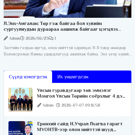
Л.Энх-Амгалан: Төр гэж байгаа бол хувийн
сургуулиудын дураараа аашилж байгааг цэгцлэх
ёстой
Admin
2026/06/23
1
Засгийн газрын иргэд, олон нийттэй харилцах 11-11 төвд өнөөдөр
Боловсролын Яамны удирдлагууд ажиллаж байна. Энэ үеэр хувийн
сургуулиудын ёс зүйн асуудал хөндөгдлөө. Тодруулбал эцэг
эхчүүд
Сүүлд нэмэгдсэн
Их уншигдсан
Улсын гуравдугаар төв эмнэлэг
Монгол Улсын Төрийн соёрхлыг 4 дэх
удаагаа хүртлээ
Admin
2026-07-07 09:16:58
Ерөнхий сайд Н.Учрал Лхагва гарагт
МҮОНТВ-ээр олон нийттэй шууд