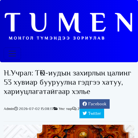
Н.Учрал: ТӨК-иудын захирлын цалинг
53 хувиар бууруулна гэдгээ хатуу,
хариуцлагатайгаар хэлье
Facebook
Admin
2026-07-02 15:08:17
Улс төр
2
Twitter