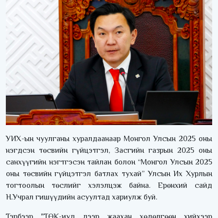
УИХ-ын чуулганы хуралдаанаар Монгол Улсын 2025 оны
нэгдсэн төсвийн гүйцэтгэл, Засгийн газрын 2025 оны
санхүүгийн нэгтгэсэн тайлан болон “Монгол Улсын 2025
оны төсвийн гүйцэтгэл батлах тухай” Улсын Их Хурлын
тогтоолын төслийг хэлэлцэж байна. Ерөнхий сайд
Н.Учрал гишүүдийн асуултад хариулж буй.
Тэрбээр "ТӨК-иуд дээр жаахан хөдөлгөөн хийхээр