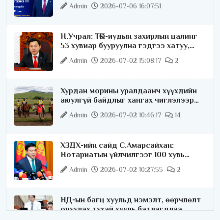
ярилцана
Admin
2026-07-06 16:07:51
Н.Учрал: ТӨК-иудын захирлын цалинг
53 хувиар бууруулна гэдгээ хатуу,
хариуцлагатайгаар хэлье
Admin
2026-07-02 15:08:17
2
Хурдан морины уралдаанч хүүхдийн
аюулгүй байдлыг хангах чиглэлээр
ажиллаж байна
Admin
2026-07-02 10:46:17
14
ХЗДХ-ийн сайд С.Амарсайхан:
Нотариатын үйлчилгээг 100 хувь
цахимжуулна
Admin
2026-07-02 10:27:55
2
НД-ын багц хуульд нэмэлт, өөрчлөлт
оруулах тухай хууль батлагдлаа