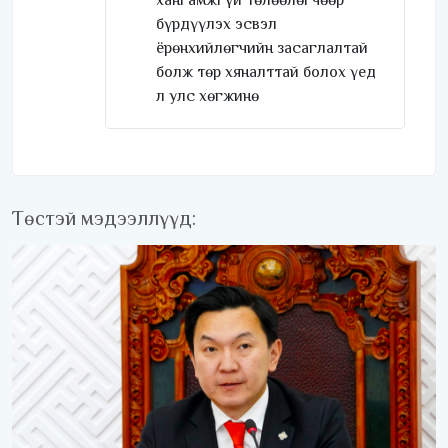
хангамжгүй төлөөлөгчөөр
бүрдүүлэх эсвэл
ёрөнхийлөгчийн засаглалтай
болж төр хяналттай болох үед
л улс хөгжинө
Төстэй мэдээллүүд: