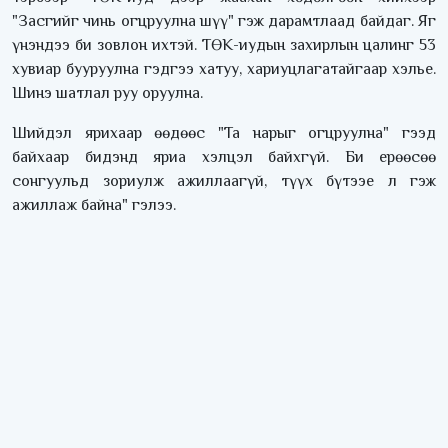
"Засгийг чинь огцруулна шүү" гэж дарамтлаад байдаг. Яг
үнэндээ би зовлон ихтэй. ТӨК-иудын захирлын цалинг 53
хувиар бууруулна гэдгээ хатуу, хариуцлагатайгаар хэлье.
Шинэ шатлал руу оруулна.
Шийдэл ярихаар өөдөөс "Та нарыг огцруулна" гээд
байхаар бидэнд яриа хэлцэл байхгүй. Би ерөөсөө
сонгуульд зориулж ажиллаагүй, түүх бүтээе л гэж
ажиллаж байна" гэлээ.