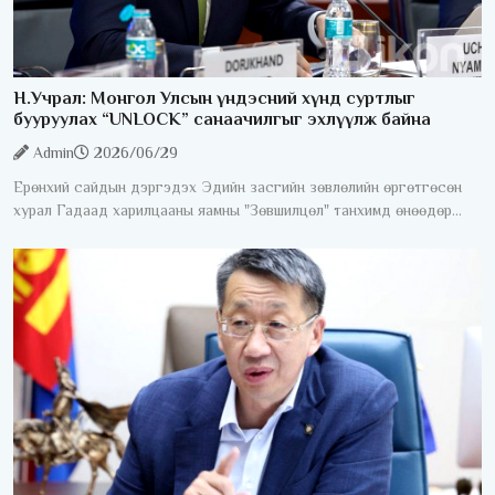
Н.Учрал: Монгол Улсын үндэсний хүнд суртлыг
бууруулах “UNLOCK” санаачилгыг эхлүүлж байна
Admin
2026/06/29
Ерөнхий сайдын дэргэдэх Эдийн засгийн зөвлөлийн өргөтгөсөн
хурал Гадаад харилцааны яамны "Зөвшилцөл" танхимд өнөөдөр
/2026.06.29/ боллоо. Хуралдаанд 100 гаруй гадаадын хөрөнгө