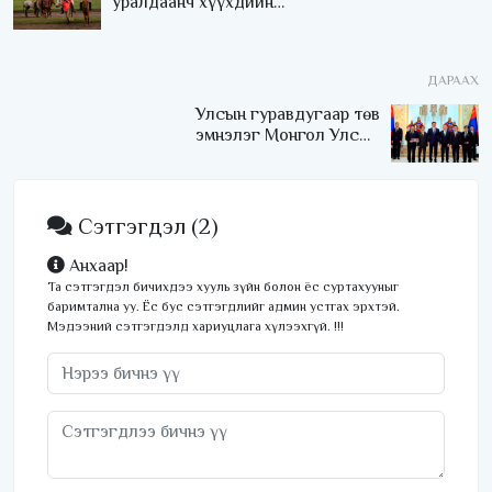
уралдаанч хүүхдийн
аюулгүй байдлыг хангах
чиглэлээр ажиллаж
байна
ДАРААХ
Улсын гуравдугаар төв
эмнэлэг Монгол Улсын
Төрийн соёрхлыг 4 дэх
удаагаа хүртлээ
Сэтгэгдэл
(2)
Анхаар!
Та сэтгэгдэл бичихдээ хууль зүйн болон ёс суртахууныг
баримтална уу. Ёс бус сэтгэгдлийг админ устгах эрхтэй.
Мэдээний сэтгэгдэлд хариуцлага хүлээхгүй. !!!