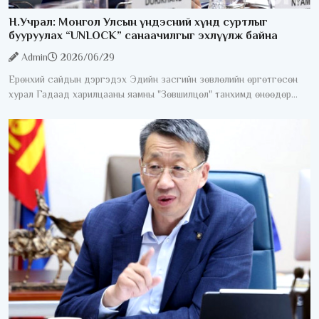
Н.Учрал: Монгол Улсын үндэсний хүнд суртлыг
бууруулах “UNLOCK” санаачилгыг эхлүүлж байна
Admin
2026/06/29
Ерөнхий сайдын дэргэдэх Эдийн засгийн зөвлөлийн өргөтгөсөн
хурал Гадаад харилцааны яамны "Зөвшилцөл" танхимд өнөөдөр
/2026.06.29/ боллоо. Хуралдаанд 100 гаруй гадаадын хөрөнгө