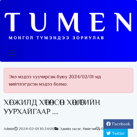
Энэ мэдээ хуучирсан буюу 2024/02/01-нд
нийтлэгдсэн мэдээ болно.
ХӨГЖИЛД ХӨТӨЛСӨН ХӨШӨӨТИЙН
УУРХАЙГААР ....
Facebook
Admin
2024-02-01 10:24:00
Эдийн засаг
,
Нийгэм
0
Twitter