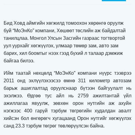
Бид Ховд аймгийн хөгжилд томоохон хөрөнгө оруулж
буй “МоЭнКо” компани, Хөшөөт төслийн аж байдалтай
танилцлаа. Монгол Улсын Засгийн газраас тогтвортой
уул уурхайг хөгжүүлэх, улмаар төмөр зам, авто зам
барих, хил боомтыг нээх гээд бүхий л талаар дэмжиж
байгаа билээ.
Ийм таатай нөхцөлд “МоЭнКо” компани нүүрс тээврээ
2011 онд эхлүүлэхээсээ өмнө 311 километр автозам
барьж ашиглалтад оруулснаар бүтээн байгуулалт нь
эхэлжээ. Өдгөө тус айл нь 2759 ажилтантай үйл
ажиллагаа явуулж, зөвхөн орон нутгийн аж ахуйн
нэгжээс 400 гаруй тэрбум төгрөгийн худалдан авалт
хийсэн бол өнгөрөгч хугацаанд Орон нутгийг хөгжүүлэх
санд 23.3 тэрбум төгрөг төвлөрүүлсэн байна.