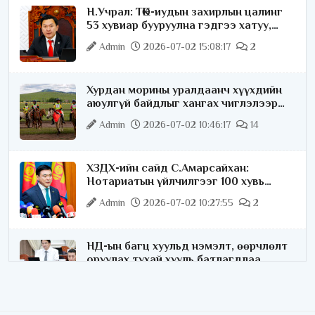
Н.Учрал: ТӨК-иудын захирлын цалинг
53 хувиар бууруулна гэдгээ хатуу,
хариуцлагатайгаар хэлье
Admin
2026-07-02 15:08:17
2
Хурдан морины уралдаанч хүүхдийн
аюулгүй байдлыг хангах чиглэлээр
ажиллаж байна
Admin
2026-07-02 10:46:17
14
ХЗДХ-ийн сайд С.Амарсайхан:
Нотариатын үйлчилгээг 100 хувь
цахимжуулна
Admin
2026-07-02 10:27:55
2
НД-ын багц хуульд нэмэлт, өөрчлөлт
оруулах тухай хууль батлагдлаа
Admin
2026-07-02 10:21:16