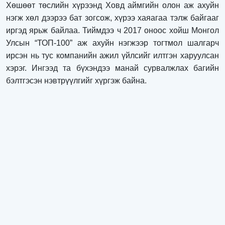
Хөшөөт төслийн хүрээнд Ховд аймгийн олон аж ахуйн
нэгж хөл дээрээ бат зогсож, хүрээ хаяагаа тэлж байгааг
иргэд ярьж байлаа. Тиймдээ ч 2017 оноос хойш Монгол
Улсын “ТОП-100” аж ахуйн нэгжээр тогтмол шалгарч
ирсэн нь тус компанийн ажил үйлсийг илтгэн харуулсан
хэрэг. Ингээд та бүхэндээ манай сурвалжлах багийн
бэлтгэсэн нэвтрүүлгийг хүргэж байна.