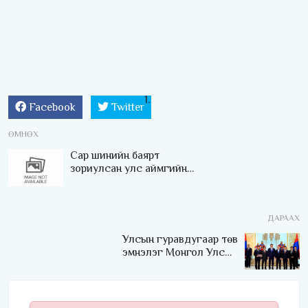
Facebook
Twitter
ӨМНӨХ
Сар шинийн баярт
зориулсан улс аймгийн
алдар цолтой 256 бөхийн
уламжлалт барилдаан
ирэх сарын 8, 9-нд болно
ДАРААХ
Улсын гуравдугаар төв
эмнэлэг Монгол Улсын
Төрийн соёрхлыг 4 дэх
удаагаа хүртлээ