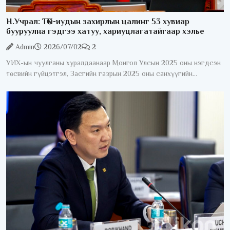
Н.Учрал: ТӨК-иудын захирлын цалинг 53 хувиар
бууруулна гэдгээ хатуу, хариуцлагатайгаар хэлье
Admin
2026/07/02
2
УИХ-ын чуулганы хуралдаанаар Монгол Улсын 2025 оны нэгдсэн
төсвийн гүйцэтгэл, Засгийн газрын 2025 оны санхүүгийн
нэгтгэсэн тайлан болон “Монгол Улсын 2025 оны төсвийн
гүйцэтгэл батлах