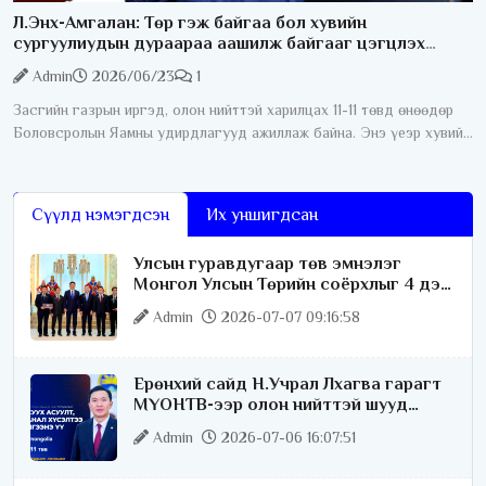
Л.Энх-Амгалан: Төр гэж байгаа бол хувийн
сургуулиудын дураараа аашилж байгааг цэгцлэх
ёстой
Admin
2026/06/23
1
Засгийн газрын иргэд, олон нийттэй харилцах 11-11 төвд өнөөдөр
Боловсролын Яамны удирдлагууд ажиллаж байна. Энэ үеэр хувийн
сургуулиудын ёс зүйн асуудал хөндөгдлөө. Тодруулбал эцэг
эхчүүд
Сүүлд нэмэгдсэн
Их уншигдсан
Улсын гуравдугаар төв эмнэлэг
Монгол Улсын Төрийн соёрхлыг 4 дэх
удаагаа хүртлээ
Admin
2026-07-07 09:16:58
Ерөнхий сайд Н.Учрал Лхагва гарагт
МҮОНТВ-ээр олон нийттэй шууд
ярилцана
Admin
2026-07-06 16:07:51