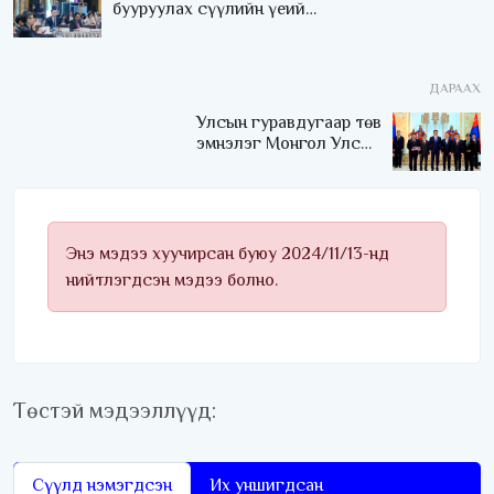
бууруулах сүүлийн үеийн
санал санаачилгуудыг
хэлэлцэж байна
ДАРААХ
Улсын гуравдугаар төв
эмнэлэг Монгол Улсын
Төрийн соёрхлыг 4 дэх
удаагаа хүртлээ
Энэ мэдээ хуучирсан буюу 2024/11/13-нд
нийтлэгдсэн мэдээ болно.
Төстэй мэдээллүүд:
Сүүлд нэмэгдсэн
Их уншигдсан