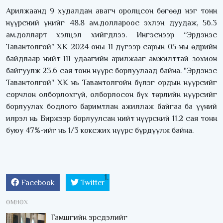
Арилжаанд 9 худалдан авагч оролцсон бөгөөд нэг тонн
нүүрсний үнийг 48.8 ам.доллароос эхлэн дуудаж, 56.3
ам.долларт хэлцэл хийгдлээ. Ингэснээр “Эрдэнэс
Тавантолгой” ХК 2024 оны 11 дүгээр сарын 05-ны өдрийн
байдлаар нийт 111 удаагийн арилжааг амжилттай зохион
байгуулж 23.6 сая тонн нүүрс борлуулаад байна. "Эрдэнэс
Тавантолгой" ХК нь Тавантолгойн бүлэг ордын нүүрсийг
сорчлон олборлохгүй, олборлосон бүх төрлийн нүүрсийг
борлуулах бодлого баримтлан ажиллаж байгаа ба үүний
илрэл нь Биржээр борлуулсан нийт нүүрсний 11.2 сая тонн
буюу 47%-ийг нь 1/3 коксжих нүүрс бүрдүүлж байна.
Facebook
Twitter
ӨМНӨХ
Гамшгийн эрсдэлийг