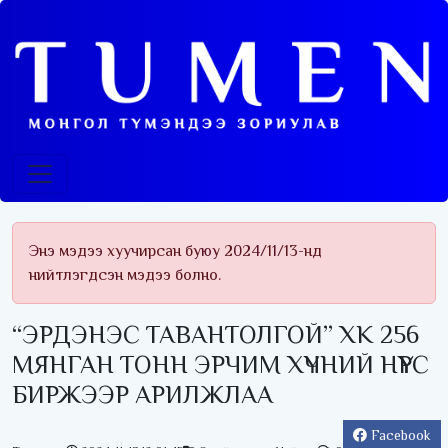
Энэ мэдээ хуучирсан буюу 2024/11/13-нд
нийтлэгдсэн мэдээ болно.
“ЭРДЭНЭС ТАВАНТОЛГОЙ” ХК 256
МЯНГАН ТОНН ЭРЧИМ ХҮЧНИЙ НҮҮРС
БИРЖЭЭР АРИЛЖЛАА
Facebook