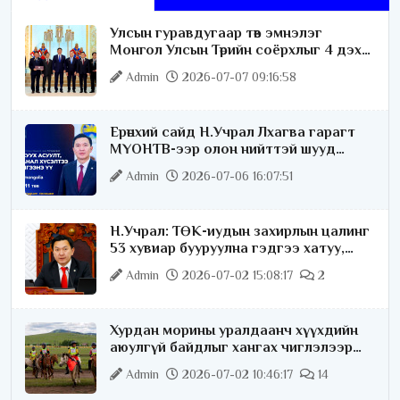
Улсын гуравдугаар төв эмнэлэг
Монгол Улсын Төрийн соёрхлыг 4 дэх
удаагаа хүртлээ
Admin
2026-07-07 09:16:58
Ерөнхий сайд Н.Учрал Лхагва гарагт
МҮОНТВ-ээр олон нийттэй шууд
ярилцана
Admin
2026-07-06 16:07:51
Н.Учрал: ТӨК-иудын захирлын цалинг
53 хувиар бууруулна гэдгээ хатуу,
хариуцлагатайгаар хэлье
Admin
2026-07-02 15:08:17
2
Хурдан морины уралдаанч хүүхдийн
аюулгүй байдлыг хангах чиглэлээр
ажиллаж байна
Admin
2026-07-02 10:46:17
14