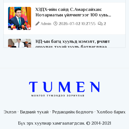
ХЗДХ-ийн сайд С.Амарсайхан:
Нотариатын үйлчилгээг 100 хувь
цахимжуулна
Admin
2026-07-02 10:27:55
2
НД-ын багц хуульд нэмэлт, өөрчлөлт
оруулах тухай хууль батлагдлаа
Admin
2026-07-02 10:21:16
“Playtime” хөгжмийн наадмын үеэр
цагдаагийн байгууллагаас 24 цагаар
хяналт тавина
Admin
2026-07-02 09:10:46
С.Шижирбат: 1024 бөхийн барилдааныг
3 өдөрт шилжүүлбэл найраа тун нарийн
Эхлэл
·
Бидний тухай
·
Редакцийн бодлого
·
Холбоо барих
явагдана
Admin
2026-07-01 13:05:05
Бүх эрх хуулиар хамгаалагдсан. © 2014-2021