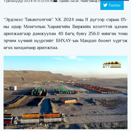
Түмэнхүү
2024-11-13 12:01:45
Эдийн засаг
,
Нийгэм
0
Twitter
“Эрдэнэс Тавантолгой” ХК 2024 оны 11 дүгээр сарын 05-
ны өдөр Монголын Хөрөнгийн Биржийн нээлттэй цахим
арилжаагаар дамжуулан 40 багц буюу 256.0 мянган тонн
эрчим хүчний нүүрсийг БНХАУ-ын Мандал боомт хүргэж
өгөх нөхцөлөөр арилжлаа.