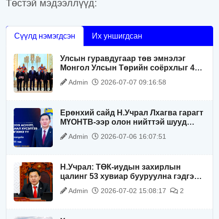
Төстэй мэдээллүүд:
Сүүлд нэмэгдсэн
Их уншигдсан
Улсын гуравдугаар төв эмнэлэг
Монгол Улсын Төрийн соёрхлыг 4
дэх удаагаа хүртлээ
Admin
2026-07-07 09:16:58
Ерөнхий сайд Н.Учрал Лхагва гарагт
МҮОНТВ-ээр олон нийттэй шууд
ярилцана
Admin
2026-07-06 16:07:51
Н.Учрал: ТӨК-иудын захирлын
цалинг 53 хувиар бууруулна гэдгээ
хатуу, хариуцлагатайгаар хэлье
Admin
2026-07-02 15:08:17
2