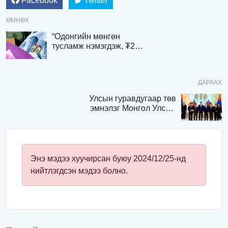
Facebook
Twitter
ӨМНӨХ
“Одонгийн мөнгөн
тусламж нэмэгдэж, ₮200-
400 мянгыг авна“
ДАРААХ
Улсын гуравдугаар төв
эмнэлэг Монгол Улсын
Төрийн соёрхлыг 4 дэх
удаагаа хүртлээ
Энэ мэдээ хуучирсан буюу 2024/12/25-нд
нийтлэгдсэн мэдээ болно.