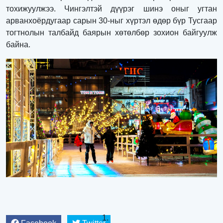
тохижуулжээ. Чингэлтэй дүүрэг шинэ оныг угтан
арванхоёрдугаар сарын 30-ныг хүртэл өдөр бүр Тусгаар
тогтнолын талбайд баярын хөтөлбөр зохион байгуулж
байна.