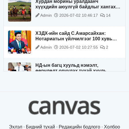
Хурдан морины уралдаанч
хүүхдийн аюулгүй байдлыг хангах
чиглэлээр ажиллаж байна
Admin
2026-07-02 10:46:17
14
ХЗДХ-ийн сайд С.Амарсайхан:
Нотариатын үйлчилгээг 100 хувь
цахимжуулна
Admin
2026-07-02 10:27:55
2
НД-ын багц хуульд нэмэлт,
өөрчлөлт оруулах тухай хууль
батлагдлаа
Admin
2026-07-02 10:21:16
“Playtime” хөгжмийн наадмын үеэр
цагдаагийн байгууллагаас 24 цагаар
хяналт тавина
Admin
2026-07-02 09:10:46
Эхлэл
·
Бидний тухай
·
Редакцийн бодлого
·
Холбоо