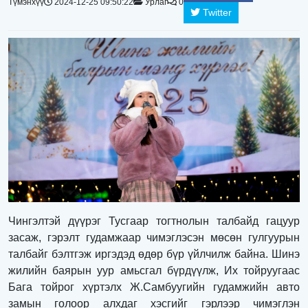
Түмэнхүү
2024-12-25 09:50:22
Урлаг
0
Twitter
Чингэлтэй дүүрэг Тусгаар тогтнолын талбайд гацуур
засаж, гэрэлт гудамжаар чимэглэсэн мөсөн гулгуурын
талбайг бэлтгэж иргэдэд өдөр бүр үйлчилж байна. Шинэ
жилийн баярын уур амьсгал бүрдүүлж, Их тойруугаас
Бага тойрог хүртэлх Ж.Самбуугийн гудамжийн авто
замын голоор алхдаг хэсгийг гэрлээр чимэглэн