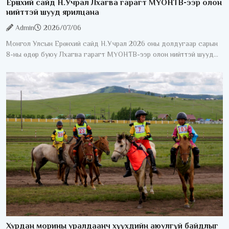
Ерөнхий сайд Н.Учрал Лхагва гарагт МҮОНТВ-ээр олон
нийттэй шууд ярилцана
Admin
2026/07/06
Монгол Улсын Ерөнхий сайд Н.Учрал 2026 оны долдугаар сарын
8-ны өдөр буюу Лхагва гарагт МҮОНТВ-ээр олон нийттэй шууд
ярилцана. "Ерөнхий сайдаас асууя" шууд ярилцлага 20:40-23:00
Хурдан морины уралдаанч хүүхдийн аюулгүй байдлыг