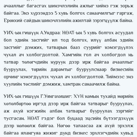
ачааллыг багасгах шинэчлэлийн ажлыг хийнэ гэж зорьж
байгаа. Энэ хүрээндээ 5 хувь болгох санаачилгыг гаргаж,
Ерөнхий сайдын шинэчлэлийн ажилтай зэрэгцүүлж байна.
УИХ-ын гишүүн А.Ундраа: НӨАТ-ын 5 хувь болгох асуудал
бол эдийн засгийг ил тод болгох, илүү албан эдийн
засгийг дэмжих, татварын бааз суурийг нэмэгдүүлэх
чухал ач холбогдолтой. Хамгийн гол ач холбогдол нь
татвар төлөгчдийн нуруун дээр ирж байгаа ачааллыг
бууруулах, төрийн дарамтыг бууруулснаар бизнесийн
орчинг нэмэгдүүлэх чухал ач холбогдолтой. Тиймээс энэ
хуулийн төслийг дэмжиж, хамтран санаачилж байна.
УИХ-ын гишүүн Г.Уянгахишиг: ХҮН намын тухайд мөрийн
хөтөлбөртөө иргэд дээр ирж байгаа татварыг бууруулах,
аж ахуй нэгжийн албан татварыг бууруулах зэргийг
тусгасан. НӨАТ гэдэг бол буцаад эцсийн бүтээгдэхүүн
дээр нөлөөлж байгаа. Нөгөө талаасаа аж ахуй эрхэлж
байгаа ялангуяа жижиг дунд бизнес эрхлэгчдийн хувьд