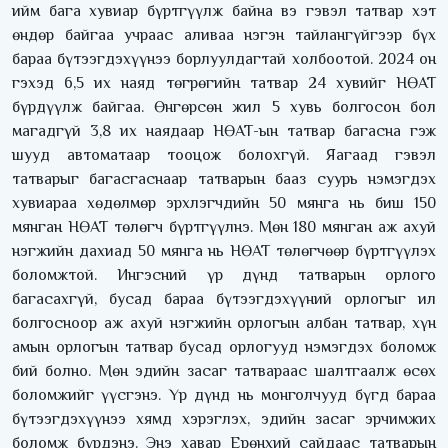
ийм бага хувиар бүртгүүлж байна вэ гэвэл татвар хэт
өндөр байгаа учраас аливаа нэгэн тайлангүйгээр бүх
бараа бүтээгдэхүүнээ борлуулдагтай холбоотой. 2024 он
гэхэд 6,5 их наяд төгрөгийн татвар 24 хувийг НӨАТ
бүрдүүлж байгаа. Өнгөрсөн жил 5 хувь болгосон бол
магадгүй 3,8 их наядаар НӨАТ-ын татвар багасна гэж
шууд автоматаар тооцож болохгүй. Яагаад гэвэл
татварыг багасгаснаар татварын бааз суурь нэмэгдэх
хувиараа хөдөлмөр эрхлэгчдийн 50 мянга нь биш 150
мянган НӨАТ төлөгч бүртгүүлнэ. Мөн 180 мянган аж ахуй
нэгжийн дахиад 50 мянга нь НӨАТ төлөгчөөр бүртгүүлэх
боломжтой. Ингэсний үр дүнд татварын орлого
багасахгүй, бусад бараа бүтээгдэхүүний орлогыг ил
болгосноор аж ахуй нэгжийн орлогын албан татвар, хүн
амын орлогын татвар бусад орлогууд нэмэгдэх боломж
бий болно. Мөн эдийн засаг татвараас шалтгаалж өсөх
боломжийг үүсгэнэ. Үр дүнд нь монголчууд бүгд бараа
бүтээгдэхүүнээ хямд хэрэглэх, эдийн засаг эрчимжих
боломж бүрдэнэ. Энэ хавар Ерөнхий сайдаас татварын