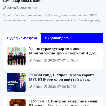
камераар хянаж байна
Admin
2026/07/01
Монгол Улсын Ерөнхийлөгч У.Хүрэлсүхийн санаачилгаар 2022
оноос мазаалайг хамгаалах ажлыг эрчимжүүлсэн. Үүний хүрээнд
өнгөрсөн дөрвөн жилийн хугацаанд хамгааллын олон талт ажил
хэрэгжүүлсний нэг
Сүүлд нэмэгдсэн
Их уншигдсан
Улсын гуравдугаар төв эмнэлэг
Монгол Улсын Төрийн соёрхлыг 4 дэх
удаагаа хүртлээ
Admin
2026-07-07 09:16:58
Ерөнхий сайд Н.Учрал Лхагва гарагт
МҮОНТВ-ээр олон нийттэй шууд
ярилцана
Admin
2026-07-06 16:07:51
Н.Учрал: ТӨК-иудын захирлын цалинг
53 хувиар бууруулна гэдгээ хатуу,