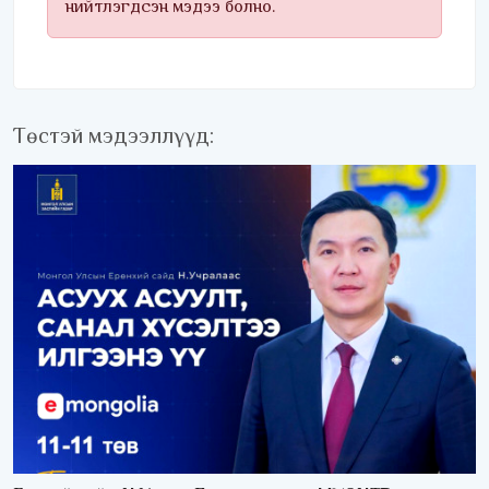
нийтлэгдсэн мэдээ болно.
Төстэй мэдээллүүд: