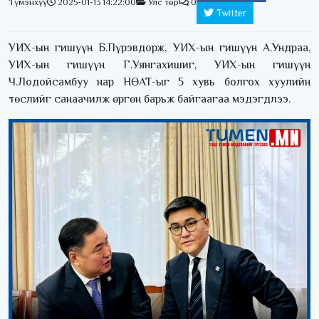
Түмэнхүү
2025-01-13 14:22:00
Улс төр
0
Twitter
УИХ-ын гишүүн Б.Пүрэвдорж, УИХ-ын гишүүн А.Ундраа,
УИХ-ын гишүүн Г.Уянгахишиг, УИХ-ын гишүүн
Ч.Лодойсамбуу нар НӨАТ-ыг 5 хувь болгох хуулийн
төслийг санаачилж өргөн барьж байгаагаа мэдэгдлээ.