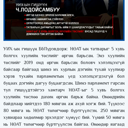
УИХ-ын гишүүн Б6Пүрэвдорж: НӨАТ-ын татварыг 5 хувь
болгох хуулийн төслийг өргөн барьсан. Энэ хуулийн
төслийг 2019 онд өргөн барьсан боловч хэлэлцэхгүй
байсаар байгаад шинэ их хурлын дэгийн тухай хуулиар
хэрэв тухайн парламентын үед хэлэлцэгдэхгүй бол
буцаах дэгийн дагуу буцаагдсан. Шинэ парламент гарсан
тул гишүүдтэйгээ хамтарч НӨАТ-ыг 5 хувь болгох
хуулийн төслөө дахин өргөн барьж байна. Өнөөдрийн
байдлаар нийтдээ 180 мянган аж ахуй нэгж бий. Түүнээс
80 мянга нь НӨАТ төлөгчөөр бүртгүүлсэн. 250 мянган
хувиараа хөдөлмөр эрхэлдэг хүмүүс бий. Үүний 50 мянга
нь НӨАТ төлөгчөөр бүртгүүлсэн байгаа. Өнөөдөр яагаад