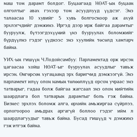
маш том дарамт болдог. Буцаагаад НӨАТ-ын буцаан
олголтыг авах гэхээр том асуудлууд үүдсэг. Энэ
талаасаа 10 хувийг 5 хувь болгосноор аж ахуй
эрхлэгчдийг дэмжинэ. Иргэд дээр ирж байгаа дарамтыг
бууруулж, бүтээгдэхүүний үнэ бууруулах боломжийг
бүрдүүлнэ гэдэг үүднээс энэ хуулийн төсөлд хамтарч
байна.
УИХ-ын гишүүн Ч.Лодойсамбуу: Парламентад орж ирсэн
цагаасаа хойш НӨАТ-ыг бууруулах асуудлыг тавьж
ирсэн. Өнгөрсөн хугацаанд эрх баригчид дэмжээгүй. Энэ
парламент илүү олон намын төлөөллүүд орсон учраас энэ
татварыг, гадаа болж байгаа жагсаал энэ олон нийтийн
шаардлага бол татварын дарамтыг боль гэж байна.
Бизнес эрхлэх боломж алга, өрхийн амьжиргаа сүйрлээ,
орлогоороо амьдрах аргагүй боллоо гэдэг ийм л
шаардлагуудыг тавьж байна. Бусад гишүүд ч дэмжинэ
гэж итгэж байна.