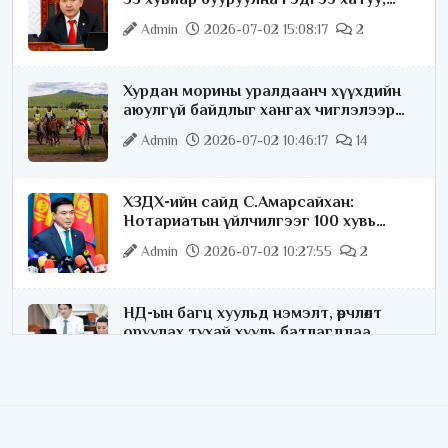
хариуцлагатайгаар хэлье
Admin
2026-07-02 15:08:17
2
Хурдан морины уралдаанч хүүхдийн
аюулгүй байдлыг хангах чиглэлээр
ажиллаж байна
Admin
2026-07-02 10:46:17
14
ХЗДХ-ийн сайд С.Амарсайхан:
Нотариатын үйлчилгээг 100 хувь
цахимжуулна
Admin
2026-07-02 10:27:55
2
НД-ын багц хуульд нэмэлт, өөрчлөлт
оруулах тухай хууль батлагдлаа
Admin
2026-07-02 10:21:16
“Playtime” хөгжмийн наадмын үеэр
цагдаагийн байгууллагаас 24 цагаар