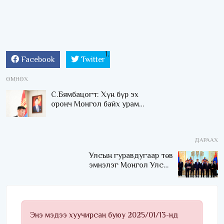
Facebook
Twitter
ӨМНӨХ
С.Бямбацогт: Хүн бүр эх
оронч Монгол байх урам,
итгэлийн галыг асаахын
төлөө хамтдаа зүтгэнэ
ДАРААХ
Улсын гуравдугаар төв
эмнэлэг Монгол Улсын
Төрийн соёрхлыг 4 дэх
удаагаа хүртлээ
Энэ мэдээ хуучирсан буюу 2025/01/13-нд