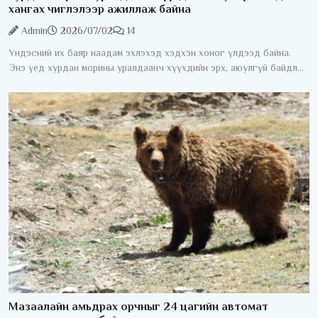
хангах чиглэлээр ажиллаж байна
Admin
2026/07/02
14
Үндэсний их баяр наадам эхлэхэд хэдхэн хоног үлдээд байна.
Энэ үед хурдан морины уралдаанч хүүхдийн эрх, аюулгүй байдлыг
хангах асуудал жил бүрийн анхаарлын төвд байдаг. Хурдан
морины
Мазаалайн амьдрах орчныг 24 цагийн автомат