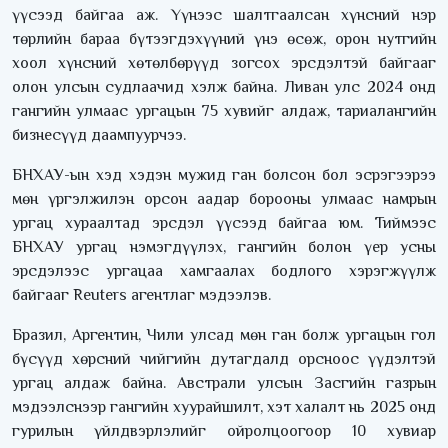
үүсээд байгаа аж. Үүнээс шалтгаалсан хүнсний нэр
төрлийн бараа бүтээгдэхүүний үнэ өсөж, орон нутгийн
хоол хүнсний хөтөлбөрүүд зогсох эрсдэлтэй байгааг
олон улсын судлаачид хэлж байна. Ливан улс 2024 онд
гангийн улмаас ургацын 75 хувийг алдаж, тариалангийн
бизнесүүд даампуурчээ.
БНХАУ-ын хэд хэдэн мужид ган болсон бол эсрэгээрээ
мөн үргэлжилэн орсон аадар борооны улмаас намрын
ургац хураалтад эрсдэл үүсээд байгаа юм. Тиймээс
БНХАУ ургац нэмэгдүүлэх, гангийн болон үер усны
эрсдэлээс ургацаа хамгаалах бодлого хэрэгжүүлж
байгааг Reuters агентлаг мэдээлэв.
Бразил, Аргентин, Чили улсад мөн ган болж ургацын гол
бүсүүд хөрсний чийгийн дутагдалд орсноос үүдэлтэй
ургац алдаж байна. Австрали улсын Засгийн газрын
мэдээлснээр гангийн хуурайшилт, хэт халалт нь 2025 онд
гурилын үйлдвэрлэлийг ойролцоогоор 10 хувиар