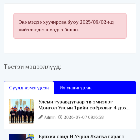
удаагаа хүртлээ
Энэ мэдээ хуучирсан буюу 2025/09/02-нд
нийтлэгдсэн мэдээ болно.
Төстэй мэдээллүүд:
Сүүлд нэмэгдсэн
Их уншигдсан
Улсын гуравдугаар төв эмнэлэг
Монгол Улсын Төрийн соёрхлыг 4 дэх
удаагаа хүртлээ
Admin
2026-07-07 09:16:58
Ерөнхий сайд Н.Учрал Лхагва гарагт