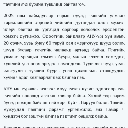
гачгийн янз бүрийн түвшинд байгаа юм.
2025 оны наймдугаар сарын сүүлд гангийн улмаас
тариалангийн хөрсний чийгийн дутагдал олон мужид
илэрч байгаа нь ургацад сөргөөр нөлөөлөх эрсдэлтэй
хэмээн дүгнэжээ. Одоогийн байдлаар АНУ-ын хүн амын
20 орчим хувь буюу 60 гаруй сая америкчууд шууд болон
шууд бусаар гангийн нөлөөнд өртөөд байна. Гангийн
улмаас ургацын хэмжээ буурч, малын тэжээл хомсдох,
хүнсний үнэ өсөх эрсдэл нэмэгдсэн. Түүнчлэн нуур, усан
сангуудын түвшин буурч, усан цахилгаан станцуудын
хүчин чадал хязгаарлагдаж байгаа гэв.
АНУ-ын гуравны нэгээс илүү газар нутаг одоогоор ган
гачгийн нөлөөнд автсан хэвээр байна. Хэдийгээр зарим
бүсэд нөхцөл байдал сайжирч буй ч, Баруун болон Төвийн
мужуудад гангийн дарамт үргэлжилж, энэ намар ч
хүндэрч болзошгүй байгаа гэдгийг онцолж байна.
Европын орнуудад нүүрлэсэн хэт халалт гангийн улмаас