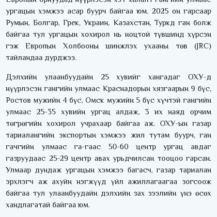
ургацын хэмжээ асар буурч байгаа юм. 2025 он гарсаар
Румын, Болгар, Грек, Украин, Казахстан, Туркд ган болж
байгаа тул ургацын хохирол нь ноцтой түвшинд хүрсэн
гэж Европын Холбооны шинжлэх ухааны төв (JRC)
тайландаа дурджээ.
Дэлхийн улаанбуудайн 25 хувийг хангадаг ОХУ-д
нүүрлэсэн гангийн улмаас Краснадорын хязгаарын 9 бүс,
Ростов мужийн 4 бүс, Омск мужийн 5 бүс хүчтэй гангийн
улмаас 25-35 хувийн ургац алдаж, 3 их наяд орчим
төгрөгийн хохирол учрахаар байгаа аж. ОХУ-ын газар
тариалангийн экспортын хэмжээ жил тутам буурч, ган
гачгийн улмаас га-гаас 50-60 центр ургац авдаг
газруудаас 25-29 центр авах урьдчилсан тооцоо гарсан.
Улмаар дундаж ургацын хэмжээ багасч, газар тариалан
эрхлэгч аж ахуйн нэгжүүд үйл ажиллагаагаа зогсоож
байгаа тул улаанбуудайн дэлхийн зах зээлийн үнэ өсөх
хандлагатай байгаа юм.