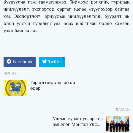
бууруулна гэж таамаглажээ. Тиймээс дэлхийн гурилын
нийлүүлэлт, экспортод сөргөг нөлөө үзүүлэхээр байгаа
юм. Экспортлогч орнуудын нийлүүлэлтийн бууралт нь
олон улсын гурилын үнэ өсөх шалтгаан болно хэмээн
үзэж байгаа аж.
Facebook
Twitter
ӨМНӨХ
Гар одтой, хөх нохой
өдөр
ДАРААХ
Улсын гуравдугаар төв
эмнэлэг Монгол Улсын
Төрийн соёрхлыг 4 дэх