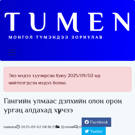
Энэ мэдээ хуучирсан буюу 2025/09/02-нд
нийтлэгдсэн мэдээ болно.
Гангийн улмаас дэлхийн олон орон
ургац алдахад хүрчээ
Facebook
namuna
2025-09-02 08:18:25
Дэлхий
0
Twitter