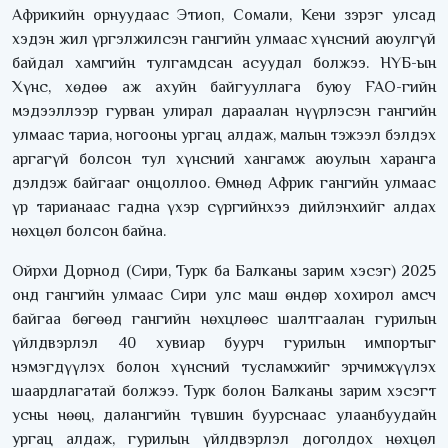
Африкийн орнуудаас Этиоп, Сомали, Кени зэрэг улсад
хэдэн жил үргэлжилсэн гангийн улмаас хүнсний аюулгүй
байдал хамгийн тулгамдсан асуудал болжээ. НҮБ-ын
Хүнс, хөдөө аж ахуйн байгууллага буюу FAO-гийн
мэдээллээр гурван улирал дараалан нүүрлэсэн гангийн
улмаас тариа, ногооны ургац алдаж, малын тэжээл бэлдэх
аргагүй болсон тул хүнсний хангамж аюулын харанга
дэлдэж байгааг онцоллоо. Өмнөд Африк гангийн улмаас
үр тарианаас гадна үхэр сүргийнхээ дийлэнхийг алдах
нөхцөл болсон байна.
Ойрхи Дорнод (Сири, Турк ба Балканы зарим хэсэг) 2025
онд гангийн улмаас Сири улс маш өндөр хохирол амсч
байгаа бөгөөд гангийн нөхцлөөс шалтгаалан гурилын
үйлдвэрлэл 40 хувиар буурч гурилын импортыг
нэмэгдүүлэх болон хүнсний тусламжийг эрчимжүүлэх
шаардлагатай болжээ. Турк болон Балканы зарим хэсэгт
усны нөөц, далангийн түвшин буурснаас улаанбуудайн
ургац алдаж, гурилын үйлдвэрлэл доголдох нөхцөл