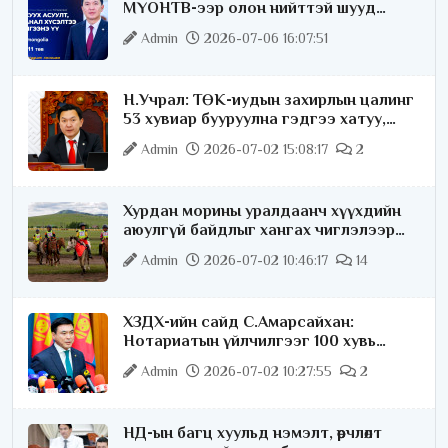
МҮОНТВ-ээр олон нийттэй шууд
ярилцана
Admin
2026-07-06 16:07:51
Н.Учрал: ТӨК-иудын захирлын цалинг
53 хувиар бууруулна гэдгээ хатуу,
хариуцлагатайгаар хэлье
Admin
2026-07-02 15:08:17
2
Хурдан морины уралдаанч хүүхдийн
аюулгүй байдлыг хангах чиглэлээр
ажиллаж байна
Admin
2026-07-02 10:46:17
14
ХЗДХ-ийн сайд С.Амарсайхан:
Нотариатын үйлчилгээг 100 хувь
цахимжуулна
Admin
2026-07-02 10:27:55
2
НД-ын багц хуульд нэмэлт, өөрчлөлт