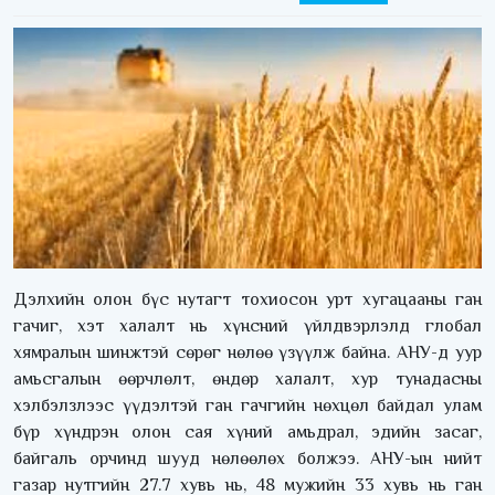
Дэлхийн олон бүс нутагт тохиосон урт хугацааны ган
гачиг, хэт халалт нь хүнсний үйлдвэрлэлд глобал
хямралын шинжтэй сөрөг нөлөө үзүүлж байна. АНУ-д уур
амьсгалын өөрчлөлт, өндөр халалт, хур тунадасны
хэлбэлзлээс үүдэлтэй ган гачгийн нөхцөл байдал улам
бүр хүндрэн олон сая хүний амьдрал, эдийн засаг,
байгаль орчинд шууд нөлөөлөх болжээ. АНУ-ын нийт
газар нутгийн 27.7 хувь нь, 48 мужийн 33 хувь нь ган