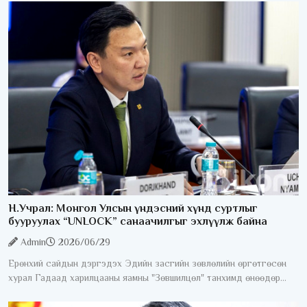
гүйцэтгэл батлах
Н.Учрал: Монгол Улсын үндэсний хүнд суртлыг
бууруулах “UNLOCK” санаачилгыг эхлүүлж байна
Admin
2026/06/29
Ерөнхий сайдын дэргэдэх Эдийн засгийн зөвлөлийн өргөтгөсөн
хурал Гадаад харилцааны яамны "Зөвшилцөл" танхимд өнөөдөр
/2026.06.29/ боллоо. Хуралдаанд 100 гаруй гадаадын хөрөнгө