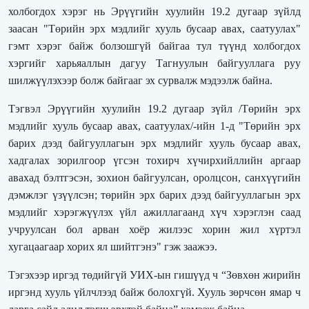
холбогдох хэрэг нь Эрүүгийн хуулийн 19.2 дугаар зүйлд
заасан "Төрийн эрх мэдлийг хууль бусаар авах, саатуулах"
гэмт хэрэг байж болзошгүй байгаа тул түүнд холбогдох
хэргийг харьяаллын дагуу Тагнуулын байгууллага руу
шилжүүлэхээр болж байгааг эх сурвалж мэдээлж байна.
Тэгвэл Эрүүгийн хуулийн 19.2 дугаар зүйл /Төрийн эрх
мэдлийг хууль бусаар авах, саатуулах/-ийн 1-д "Төрийн эрх
барих дээд байгууллагын эрх мэдлийг хууль бусаар авах,
хадгалах зорилгоор үгсэн тохирч хүчирхийллийн аргаар
авахад бэлтгэсэн, зохион байгуулсан, оролцсон, санхүүгийн
дэмжлэг үзүүлсэн; төрийн эрх барих дээд байгууллагын эрх
мэдлийг хэрэгжүүлэх үйл ажиллагаанд хүч хэрэглэн саад
учруулсан бол арван хоёр жилээс хорин жил хүртэл
хугацаагаар хорих ял шийтгэнэ" гэж заажээ.
Тэгэхээр иргэд төдийгүй УИХ-ын гишүүд ч “Зөвхөн жирийн
иргэнд хууль үйлчлээд байж болохгүй. Хууль зөрчсөн ямар ч