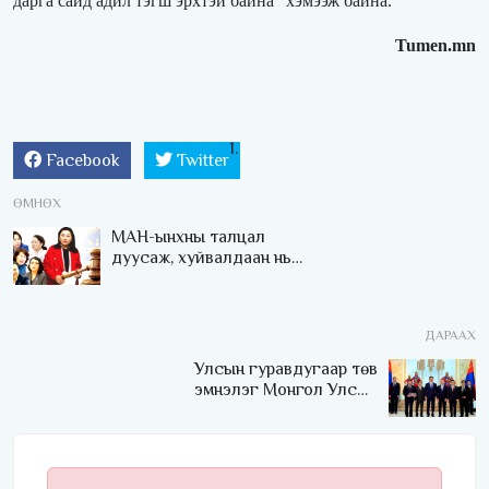
дарга сайд адил тэгш эрхтэй байна” хэмээж байна.
Tumen.mn
Facebook
Twitter
ӨМНӨХ
МАН-ынхны талцал
дуусаж, хуйвалдаан нь
эхлэв үү
ДАРААХ
Улсын гуравдугаар төв
эмнэлэг Монгол Улсын
Төрийн соёрхлыг 4 дэх
удаагаа хүртлээ