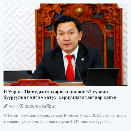
Н.Учрал: ТӨК-иудын захирлын цалинг 53 хувиар
бууруулна гэдгээ хатуу, хариуцлагатайгаар хэлье
Admin
2026/07/02
2
УИХ-ын чуулганы хуралдаанаар Монгол Улсын 2025 оны нэгдсэн
төсвийн гүйцэтгэл, Засгийн газрын 2025 оны санхүүгийн
нэгтгэсэн тайлан болон “Монгол Улсын 2025 оны төсвийн