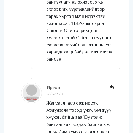
байгуулагч нь эхнээсээ нь
эхлээд их хурлын шийдвэр
гарах хүртэл маш идэвхтэй
ажилласан ТББХ-ны дарга
Сандаг-Очир хариуцлага
хүлээх ёстой Сайдын суудалд
санаархаж хийсэн ажил нь гээ
харагдахаар байдал илт илэрч
байсан
Иргэн
2025/11/04
Жагсаалтаар орж ирсэн
Ариунзаяа гэээд үнэн хөлдүүү
хүүхэн байна ааа Юу яриж
байгаагаа ч мэдэж байгаа юм
алга, Ийм хүмүүс сайд дарга