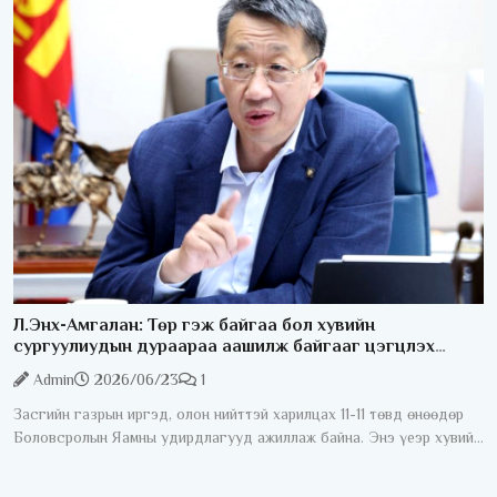
Л.Энх-Амгалан: Төр гэж байгаа бол хувийн
сургуулиудын дураараа аашилж байгааг цэгцлэх
ёстой
Admin
2026/06/23
1
Засгийн газрын иргэд, олон нийттэй харилцах 11-11 төвд өнөөдөр
Боловсролын Яамны удирдлагууд ажиллаж байна. Энэ үеэр хувийн
сургуулиудын ёс зүйн асуудал хөндөгдлөө. Тодруулбал эцэг
эхчүүд