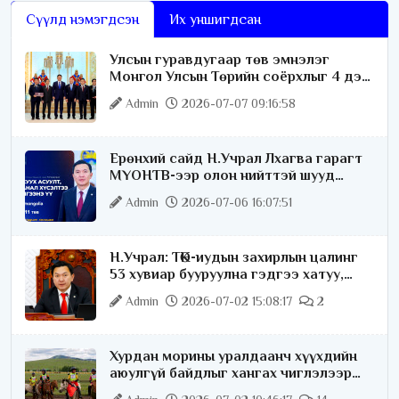
Сүүлд нэмэгдсэн
Их уншигдсан
Улсын гуравдугаар төв эмнэлэг
Монгол Улсын Төрийн соёрхлыг 4 дэх
удаагаа хүртлээ
Admin
2026-07-07 09:16:58
Ерөнхий сайд Н.Учрал Лхагва гарагт
МҮОНТВ-ээр олон нийттэй шууд
ярилцана
Admin
2026-07-06 16:07:51
Н.Учрал: ТӨК-иудын захирлын цалинг
53 хувиар бууруулна гэдгээ хатуу,
хариуцлагатайгаар хэлье
Admin
2026-07-02 15:08:17
2
Хурдан морины уралдаанч хүүхдийн
аюулгүй байдлыг хангах чиглэлээр
ажиллаж байна