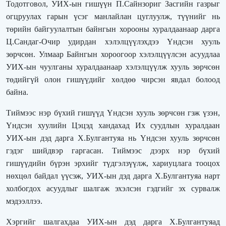
Тодотговол, УИХ-ын гишүүн П.Сайнзориг Засгийн газрыг
огцруулах гарын үсэг манлайлан цуглуулж, түүнийг нь
төрийн байгуулалтын байнгын хорооны хуралдаанаар дарга
Ц.Сандаг-Очир удирдан хэлэлцүүлэхдээ Үндсэн хууль
зөрчсөн. Улмаар Байнгын хороогоор хэлэлцүүлсэн асуудлаа
УИХ-ын чуулганы хуралдаанаар хэлэлцүүлж хууль зөрчсөн
төдийгүй олон гишүүдийг хөлдөө чирсэн явдал болоод
байна.
Тиймээс нэр бүхий гишүүд Үндсэн хууль зөрчсөн гэж үзэн,
Үндсэн хуулийн Цэцэд хандахад Их суудлын хуралдаан
УИХ-ын дэд дарга Х.Булгантуяа нь Үндсэн хууль зөрчсөн
гэдэг шийдвэр гаргасан. Тиймээс дээрх нэр бүхий
гишүүдийн бүрэн эрхийг түдгэлзүүлж, хариуцлага тооцох
нөхцөл байдал үүсэж, УИХ-ын дэд дарга Х.Булгантуяа нарт
холбогдох асуудлыг шалгаж эхэлсэн гэдгийг эх сурвалж
мэдээллээ.
Хэргийг шалгахдаа УИХ-ын дэд дарга Х.Булгантуяад