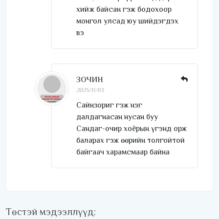
хийж байсан гэж бодохоор
монгол улсад юу шийдэгдэх
вэ
ЗОЧИН
2025/11/03
Сайнзориг гэж нэг
далдагнасан нусан буу
Сандаг-очир хоёрын үгэнд орж
баларах гэж өөрийн толгойтой
байгаач харамсмаар байна
Төстэй мэдээллүүд: