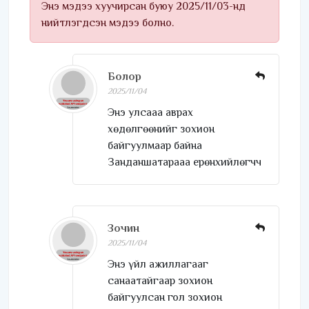
Энэ мэдээ хуучирсан буюу 2025/11/03-нд
нийтлэгдсэн мэдээ болно.
Болор
2025/11/04
Энэ улсааа аврах
хөдөлгөөнийг зохион
байгуулмаар байна
Занданшатарааа ерөнхийлөгчч
Зочин
2025/11/04
Энэ үйл ажиллагааг
санаатайгаар зохион
байгуулсан гол зохион