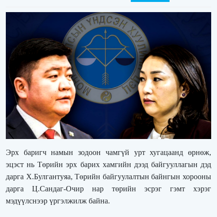
Эрх баригч намын зодоон чамгүй урт хугацаанд өрнөж,
эцэст нь Төрийн эрх барих хамгийн дээд байгууллагын дэд
дарга Х.Булгантуяа, Төрийн байгуулалтын байнгын хорооны
дарга Ц.Сандаг-Очир нар төрийн эсрэг гэмт хэрэг
мэдүүлснээр үргэлжилж байна.