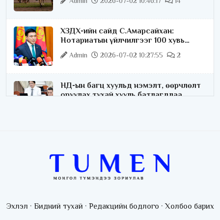
Admin
2026-07-02 10:46:17
14
ХЗДХ-ийн сайд С.Амарсайхан:
Нотариатын үйлчилгээг 100 хувь
цахимжуулна
Admin
2026-07-02 10:27:55
2
НД-ын багц хуульд нэмэлт, өөрчлөлт
оруулах тухай хууль батлагдлаа
Admin
2026-07-02 10:21:16
“Playtime” хөгжмийн наадмын үеэр
цагдаагийн байгууллагаас 24 цагаар
хяналт тавина
Admin
2026-07-02 09:10:46
С.Шижирбат: 1024 бөхийн
барилдааныг 3 өдөрт шилжүүлбэл
Эхлэл
·
Бидний тухай
·
Редакцийн бодлого
·
Холбоо барих
найраа тун нарийн явагдана
Admin
2026-07-01 13:05:05