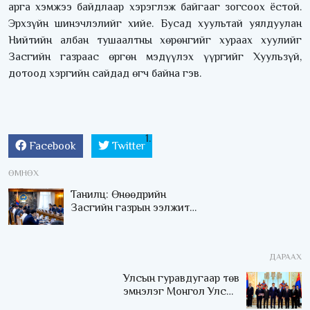
арга хэмжээ байдлаар хэрэглэж байгааг зогсоох ёстой.
Эрхзүйн шинэчлэлийг хийе. Бусад хуультай уялдуулан
Нийтийн албан тушаалтны хөрөнгийг хураах хуулийг
Засгийн газраас өргөн мэдүүлэх үүргийг Хуульзүй,
дотоод хэргийн сайдад өгч байна гэв.
Facebook
Twitter
ӨМНӨХ
Танилц: Өнөөдрийн
Засгийн газрын ээлжит
хуралдаанаар гаргасан
шийдвэрүүд
ДАРААХ
Улсын гуравдугаар төв
эмнэлэг Монгол Улсын
Төрийн соёрхлыг 4 дэх