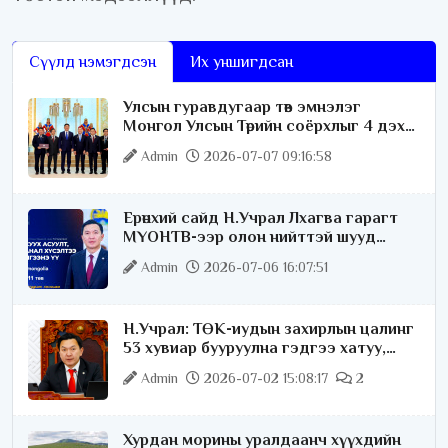
Сүүлд нэмэгдсэн
Их уншигдсан
Улсын гуравдугаар төв эмнэлэг
Монгол Улсын Төрийн соёрхлыг 4 дэх
удаагаа хүртлээ
Admin
2026-07-07 09:16:58
Ерөнхий сайд Н.Учрал Лхагва гарагт
МҮОНТВ-ээр олон нийттэй шууд
ярилцана
Admin
2026-07-06 16:07:51
Н.Учрал: ТӨК-иудын захирлын цалинг
53 хувиар бууруулна гэдгээ хатуу,
хариуцлагатайгаар хэлье
Admin
2026-07-02 15:08:17
2
Хурдан морины уралдаанч хүүхдийн