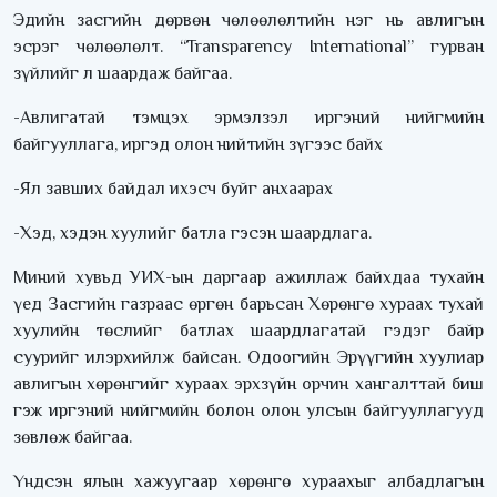
Эдийн засгийн дөрвөн чөлөөлөлтийн нэг нь авлигын
эсрэг чөлөөлөлт. “Transparency International” гурван
зүйлийг л шаардаж байгаа.
-Авлигатай тэмцэх эрмэлзэл иргэний нийгмийн
байгууллага, иргэд олон нийтийн зүгээс байх
-Ял завших байдал ихэсч буйг анхаарах
-Хэд, хэдэн хуулийг батла гэсэн шаардлага.
Миний хувьд УИХ-ын даргаар ажиллаж байхдаа тухайн
үед Засгийн газраас өргөн барьсан Хөрөнгө хураах тухай
хуулийн төслийг батлах шаардлагатай гэдэг байр
суурийг илэрхийлж байсан. Одоогийн Эрүүгийн хуулиар
авлигын хөрөнгийг хураах эрхзүйн орчин хангалттай биш
гэж иргэний нийгмийн болон олон улсын байгууллагууд
зөвлөж байгаа.
Үндсэн ялын хажуугаар хөрөнгө хураахыг албадлагын