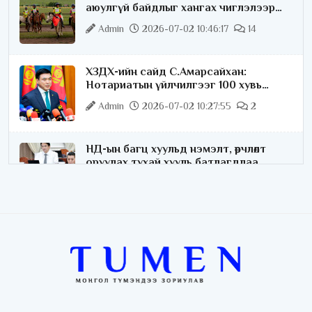
аюулгүй байдлыг хангах чиглэлээр
ажиллаж байна
Admin
2026-07-02 10:46:17
14
ХЗДХ-ийн сайд С.Амарсайхан:
Нотариатын үйлчилгээг 100 хувь
цахимжуулна
Admin
2026-07-02 10:27:55
2
НД-ын багц хуульд нэмэлт, өөрчлөлт
оруулах тухай хууль батлагдлаа
Admin
2026-07-02 10:21:16
“Playtime” хөгжмийн наадмын үеэр
цагдаагийн байгууллагаас 24 цагаар
хяналт тавина
Admin
2026-07-02 09:10:46
С.Шижирбат: 1024 бөхийн барилдааныг