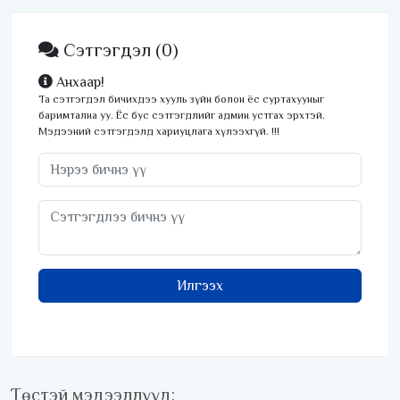
удаагаа хүртлээ
Сэтгэгдэл
(0)
Анхаар!
Та сэтгэгдэл бичихдээ хууль зүйн болон ёс суртахууныг
баримтална уу. Ёс бус сэтгэгдлийг админ устгах эрхтэй.
Мэдээний сэтгэгдэлд хариуцлага хүлээхгүй. !!!
Илгээх
Төстэй мэдээллүүд: