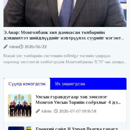
Э.Анар: Монголбанк хил дамнасан төлбөрийн
дэвшилтэт шийдлүүдийг нэвтрүүлэх суурийг нэгэнт
бүрдүүлсэн
Admin
2026/06/22
Манай улс төлбөрийн системийн mBridge төслийн удирдах
хороонд элссэнтэй холбогдуулж Монголбанкны ТСТГ-ын захирал
Э. Анартай ярилцлаа. Юуны өмнө mBridge гэж юу болох тухай
тайлбар мэдээллийг өгнө
Сүүлд нэмэгдсэн
Их уншигдсан
Улсын гуравдугаар төв эмнэлэг
Монгол Улсын Төрийн соёрхлыг 4 дэх
удаагаа хүртлээ
Admin
2026-07-07 09:16:58
Ерөнхий сайд Н.Учрал Лхагва гарагт