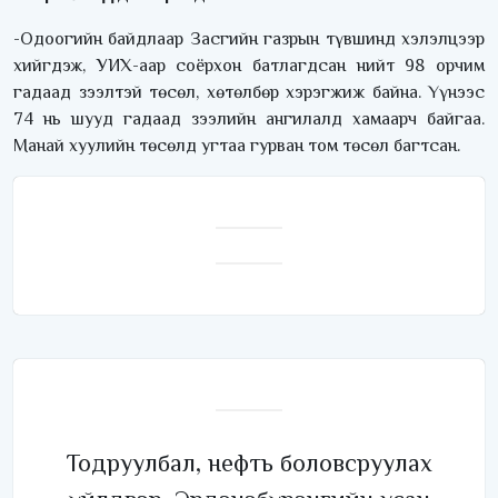
-Одоогийн байдлаар Засгийн газрын түвшинд хэлэлцээр
хийгдэж, УИХ-аар соёрхон батлагдсан нийт 98 орчим
гадаад зээлтэй төсөл, хөтөлбөр хэрэгжиж байна. Үүнээс
74 нь шууд гадаад зээлийн ангилалд хамаарч байгаа.
Манай хуулийн төсөлд угтаа гурван том төсөл багтсан.
Тодруулбал, нефть боловсруулах