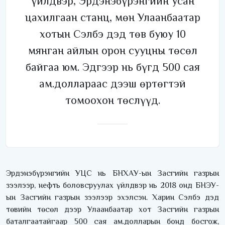
үйлдвэр, Эрдэнэбүрэнгийн усан
цахилгаан станц, мөн Улаанбаатар
хотын Сэлбэ дэд төв буюу 10
мянган айлын орон сууцны төсөл
байгаа юм. Эдгээр нь бүгд 500 сая
ам.доллараас дээш өртөгтэй
томоохон төслүүд.
Эрдэнэбүрэнгийн УЦС нь БНХАУ-ын Засгийн газрын
зээлээр, нефть боловсруулах үйлдвэр нь 2018 онд БНЭУ-
ын Засгийн газрын зээлээр эхэлсэн. Харин Сэлбэ дэд
төвийн төсөл дээр Улаанбаатар хот Засгийн газрын
баталгаатайгаар 500 сая ам.долларын бонд босгож,