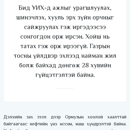
Бид УИХ-д ажлыг урагшлуулах,
шинэчлэх, хууль эрх зүйн орчныг
сайжруулах гэж иргэдээсээ
сонгогдон орж ирсэн. Хойш нь
татах гэж орж ирээгүй. Газрын
тосны үйлдвэр эхлээд найман жил
болж байхад дөнгөж 28 хувийн
гүйцэтгэлтэй байна.
Дэлхийн зах зээл дээр Ормузын хоолой хаалттай
байгаагаас нефтийн үнэ өссөн, маш хүндрэлтэй байна.