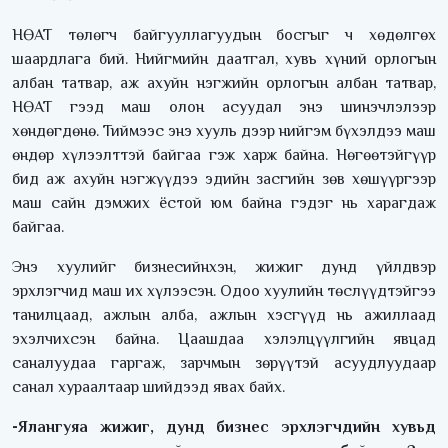
НӨАТ төлөгч байгууллагуудын босгыг ч хөдөлгөх
шаардлага бий. Нийгмийн даатгал, хувь хүний орлогын
албан татвар, аж ахуйн нэгжийн орлогын албан татвар,
НӨАТ гээд маш олон асуудал энэ шинэчлэлээр
хөндөгдөнө. Тиймээс энэ хууль дээр нийгэм бүхэлдээ маш
өндөр хүлээлттэй байгаа гэж харж байна. Нөгөөтэйгүүр
бид аж ахуйн нэгжүүдээ эдийн засгийн зөв хөшүүргээр
маш сайн дэмжих ёстой юм байна гэдэг нь харагдаж
байгаа.
Энэ хуулийг бизнесийнхэн, жижиг дунд үйлдвэр
эрхлэгчид маш их хүлээсэн. Одоо хуулийн төслүүдтэйгээ
танилцаад, ажлын алба, ажлын хэсгүүд нь ажиллаад
эхэлчихсэн байна. Цаашдаа хэлэлцүүлгийн явцад
саналуудаа гаргаж, зарчмын зөрүүтэй асуудлуудаар
санал хураалтаар шийдээд явах байх.
-Ялангуяа жижиг, дунд бизнес эрхлэгчдийн хувьд