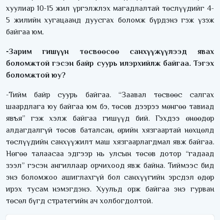
хуулиар 10-15 жил үргэлжлэх магадлалтай төслүүдийг 4-
5 жилийн хугацаанд дуусгах боломж бүрдэнэ гэж үзэж
байгаа юм.
-Зарим гишүүн төсвөөсөө санхүүжүүлээд явах
боломжтой гэсэн байр суурь илэрхийлж байгаа. Тэгэх
боломжтой юу?
-Тийм байр суурь байгаа. “Заавал төсвөөс салгах
шаардлага юу байгаа юм бэ, төсөв дээрээ мөнгөө тавиад
явъя” гэж хэлж байгаа гишүүд бий. Гэхдээ өнөөдөр
алдагдалгүй төсөв баталсан, өрийн хязгаартай нөхцөлд
төслүүдийн санхүүжилт маш хязгаарлагдмал явж байгаа.
Нөгөө талаасаа эдгээр нь улсын төсөв дотор “гадаад
зээл” гэсэн ангиллаар орчихоод явж байна. Тиймээс бид
энэ боломжоо ашиглахгүй бол санхүүгийн эрсдэл өдөр
ирэх тусам нэмэгдэнэ. Хуульд орж байгаа энэ гурван
төсөл бүгд стратегийн ач холбогдолтой.