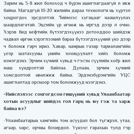
Зарим нь 5-8 жил болоход ч бүрэн ашиглагдаагүй л явж
байна. Магадгүй 10-20 жилийн дараа технологи нь хүртэл
хоцрогдох эрсдэлтэй. Тиймээс хугацааг наашлуулах
шаардлагатай. Эцсийн үр өгөөж нь иргэд дээр л очно.
Хэрэв бид нефтийн бүтээгдэхүүнээ дотооддоо шийдэж
чадвал өргөн хэрэглээний бараа бүтээгдэхүүний үнэ дээр
ч боломж гарч ирнэ. Хавар, намрын газар тариалангийн
үеэр шатахууны үнийн зохицуулалт хийх боломж
нэмэгдэнэ. Эрчим хүчний хувьд ч гэсэн сүүлийн хоёр жил
маш хүндрэлтэй байлаа. Дулаан, эрчим хүчний
хомсдолтой өвөлжиж байна. Эрдэнэбүрэнгийн УЦС
ашиглалтад орсноор том боломжууд нээгдэнэ.
-Нийслэлээс сонгогдсон гишүүний хувьд Улаанбаатар
хотын асуудлыг шийдэх гол гарц нь юу гэж та харж
байна вэ?
-Улаанбаатарын хамгийн том асуудал бол түгжрэл, утаа,
агаар, хөрс, орчны бохирдол. Үүнээс гарахын тулд гэр