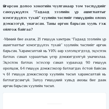
Өнгөрсөн долоо хоногийн чуулганаар том төслүүдийг
санхүүжүүлэх “Гадаад зээлийн үр ашиглалтыг
нэмэгдүүлэх тухай” хуулийн төслийг гишүүдийн олонх
дэмжээгүй, унагасан. Таны өргөн барьсан хууль гэж
ойлгож байгаа?
-Миний бие ахалж, 21 гишүүн хамтран “Гадаад зээлийн үр
ашиглалтыг нэмэгдүүлэх тухай” хуулийн төслийг өргөн
барьсан. Харамсалтай нь УИХ-аар хэлэлцэгдээд, эцэслэн
батлах санал хураалтын үеэр дэмжигдэлгүй уначихлаа.
Эцэслэн батлах эсэхээр санал хураахад 90 гишүүн
оролцож, 64 гишүүн дэмжсэнээр батлагдах ёстой байсан
ч 61 гишүүн дэмжсэнээр хуулийн төсөл харамсалтай нь
батлагдсангүй. Залуу гишүүний хувьд анхны бие даан
өргөн барьсан хуулийн төсөл.