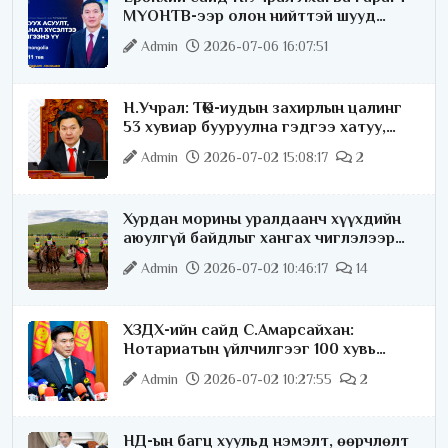
МҮОНТВ-ээр олон нийттэй шууд
ярилцана
Admin
2026-07-06 16:07:51
Н.Учрал: ТӨК-иудын захирлын цалинг
53 хувиар бууруулна гэдгээ хатуу,
хариуцлагатайгаар хэлье
Admin
2026-07-02 15:08:17
2
Хурдан морины уралдаанч хүүхдийн
аюулгүй байдлыг хангах чиглэлээр
ажиллаж байна
Admin
2026-07-02 10:46:17
14
ХЗДХ-ийн сайд С.Амарсайхан:
Нотариатын үйлчилгээг 100 хувь
цахимжуулна
Admin
2026-07-02 10:27:55
2
НД-ын багц хуульд нэмэлт, өөрчлөлт