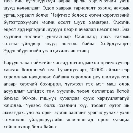
Нефтийн бүтээгдэхүүн өөрөө өргөн хэрэглээний үнэд
шууд нөлөөлдөг. Одоо хаврын тариалалт эхэлж, намрын
ургац хураалт болно. Нефтиэс болоод өргөн хэрэглээний
бүтээгдэхүүний үнийн өсөлт шууд хамаарна. Эцсийн
эцэст ард иргэдийн нуруун дээр л ачаалал нэмэгдэнэ. Энэ
хуулийн төслийг унагаснаар Сайншанд дахь газрын
тосны үйлдвэр шууд зогсож байна. Хоёрдугаарт,
Эрдэнэбүрэнгийн усан цахилгаан станц.
Баруун таван аймгийг яагаад дотоодынхоо эрчим хүчээр
хангаж болдоггүй юм. Гуравдугаарт, 10.000 айлыг гэр
хорооллын нөхцөлөөс байшин хороолол руу шилжүүлээд
агаар, хөрсний бохирдол, түгжрэл гэх мэт маш олон
асуудлыг шийдэх том хуулийн төсөл батлагдах ёстой
байхад 90-хэн гишүүн хуралдаа сууж хариуцлагагүй
хандлаа. Үүнээс болж зээлийн хүү, төсөвт өртөг нь
нэмэгдэх, улс эх орны эдийн засгийг урагшлуулах чухал
томоохон үйлдвэрүүдийн ашиглалтад орох хугацаа
хойшлохоор болж байна.