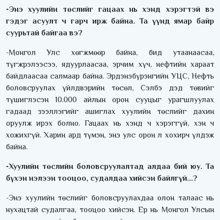
-Энэ хуулийн төслийг гацаах нь хэнд хэрэгтэй вэ
гэдэг асуулт ч гарч ирж байна. Та үүнд ямар байр
суурьтай байгаа вэ?
-Монгол Улс хөгжмөөр байна, бид утаанаасаа,
түгжрэлээсээ, ядуурлаасаа, эрчим хүч, нефтийн хараат
байдлаасаа салмаар байна. Эрдэнэбүрэнгийн УЦС, Нефть
боловсруулах үйлдвэрийн төсөл, Сэлбэ дэд төвийг
түшиглэсэн 10.000 айлын орон сууцыг урагшлуулах
гадаад зээллэгийг ашиглах хуулийн төслийг дахин
оруулж ирэх болно. Гацаах нь хэнд ч хэрэггүй, хэн ч
хожихгүй. Харин ард түмэн, энэ улс орон л хохирч үлдэж
байна.
-Хуулийн төслийн боловсруулалтад алдаа бий юу. Та
бүхэн нэлээн тооцоо, судалдаа хийсэн байлгүй...?
-Энэ хуулийн төслийг боловсруулахдаа олон талаас нь
нухацтай судалгаа, тооцоо хийсэн. Ер нь Монгол Улсын