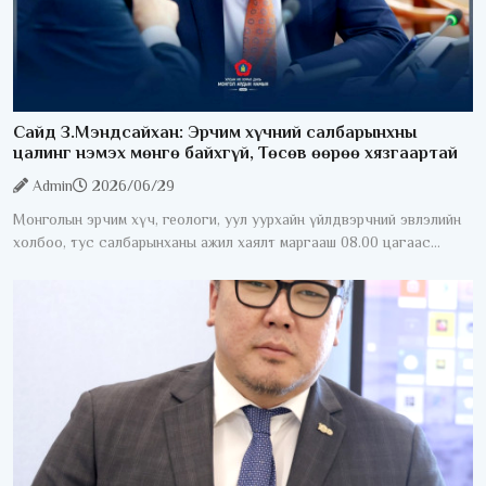
Сайд З.Мэндсайхан: Эрчим хүчний салбарынхны
цалинг нэмэх мөнгө байхгүй, Төсөв өөрөө хязгаартай
Admin
2026/06/29
Монголын эрчим хүч, геологи, уул уурхайн үйлдвэрчний эвлэлийн
холбоо, тус салбарынханы ажил хаялт маргааш 08.00 цагаас
эхэлнэ. Үүнтэй холбоотойгоор УИХ-ын гишүүн, Сангийн сайд
З.Мэндсайхан