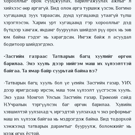
хорооллыг орон сууцжуулах, барилгажуулах ажлыг л
хийхээс өөр аргагүй. Бид олон арга туршиж үзсэн. Богино
хугацаанд зуух тараасан, дунд хугацаанд утаагүй түлш
хэрэглэсэн. Харин урт хугацаанд гэр хорооллыг дэд
бүтцээр хангаж, янданг бууруулах шийдэл рүү орох нь зөв
юм байна гэдэг нь харагдсан. Ингэж байж л асуудал
бодитоор шийдэгдэнэ.
-Засгийн газраас Татварын багц хуулийг өргөн
барилаа. Энэ хууль дээр нийгэм маш их хүлээлттэй
байгаа. Та ямар байр суурьтай байна вэ?
-Татварын багц хууль бол үе үеийн Засгийн газар, УИХ
дээр яригдсаар ирсэн, маш том хүлээлт үүсгэсэн хууль.
Энэ удаа Монгол Улсын Засгийн газар, Ерөнхий сайд
Н.Учралын тэргүүлсэн баг өргөн барилаа. Хувийн
хэвшилтэй уулзахад ч, иргэдтэй уулзахад ч энэ реформыг
маш их хүлээж байгаа нь мэдрэгдэж байна. Бид тодорхой
хэмжээнд татварын дарамтыг бууруулж, боломжийг нь
нээж өгөх ёстой.