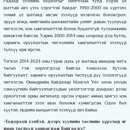
гадаад зээлийн бодлогыг ойлгохын тулд хэдэн үе
шаттай авч үзэх хэрэгтэй байдаг. 1990-2000 он хүртэлх
эхний үе шатанд авсан зээлүүд ихэвчлэн боловсрол,
эрүүл мэнд, нийгмийн шилжилтийн үеийг даван туулахад
чиглэсэн, нэн хөнгөлөлттэй болон буцалтгүй тусламжийн
шинжтэй байсан. Харин 2000-2014 оны хооронд дэд бүтэц,
хөрөнгө оруулалтын чиглэлийн хөнгөлөлттэй зээлүүд
түлхүү орж ирсэн.
Тэгвэл 2014-2024 оны гурав дахь үе шатанд өнөөдөр мега
төсөл гэж нэрлэгдээд байгаа томоохон бүтээн
байгуулалт, хөрөнгө оруулалтын төслүүд рүү зээллэгүүд
чиглэсэн. Өнөөдрийн байдлаар Монгол Улс олон улсын
санхүүгийн байгууллагуудын үнэлгээгээр дундаас дээш
орлоготой орны ангилалд орсон учраас өмнөх шигээ нэн
хөнгөлөлттэй зээл авах боломж хумигдсан. Одоо бол
хүүтэй, ердийн нөхцөлтэй зээлүүд авч байна.
-Тодорхой хэлбэл, дээрх хуулийн төслийн хүрээнд яг
ямар төслүүд хамрагдаж байгаа вэ?