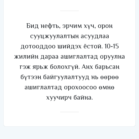
Бид нефть, эрчим хүч, орон
сууцжуулалтын асуудлаа
дотооддоо шийдэх ёстой. 10-15
жилийн дараа ашиглалтад оруулна
гэж ярьж болохгүй. Анх барьсан
бүтээн байгуулалтууд нь өөрөө
ашиглалтад орохоосоо өмнө
хуучирч байна.