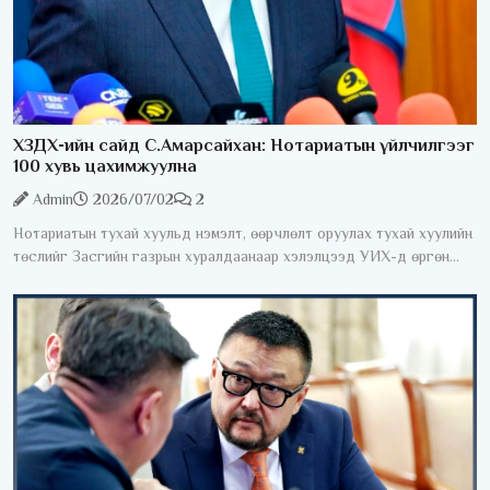
ХЗДХ-ийн сайд С.Амарсайхан: Нотариатын үйлчилгээг
100 хувь цахимжуулна
Admin
2026/07/02
2
Нотариатын тухай хуульд нэмэлт, өөрчлөлт оруулах тухай хуулийн
төслийг Засгийн газрын хуралдаанаар хэлэлцээд УИХ-д өргөн
мэдүүлэхээр тогтлоо. Өнөөдрийн байдлаар нотариатын зарим
үйлчилгээг авахын