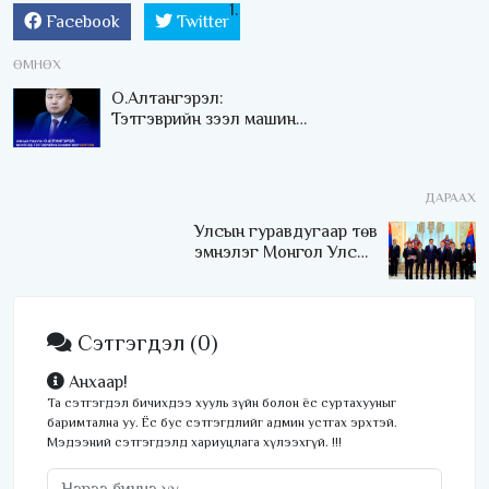
Facebook
Twitter
ӨМНӨХ
О.Алтангэрэл:
Тэтгэврийн зээл машины
урьдчилгаа, цалингийн
зээлийн эргэн төлөлт
болж байна
ДАРААХ
Улсын гуравдугаар төв
эмнэлэг Монгол Улсын
Төрийн соёрхлыг 4 дэх
удаагаа хүртлээ
Сэтгэгдэл
(0)
Анхаар!
Та сэтгэгдэл бичихдээ хууль зүйн болон ёс суртахууныг
баримтална уу. Ёс бус сэтгэгдлийг админ устгах эрхтэй.
Мэдээний сэтгэгдэлд хариуцлага хүлээхгүй. !!!