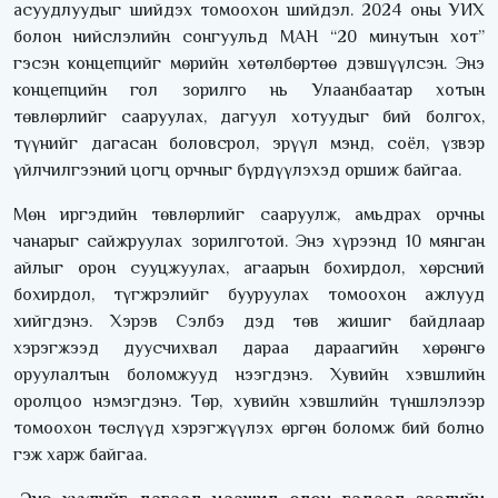
асуудлуудыг шийдэх томоохон шийдэл. 2024 оны УИХ
болон нийслэлийн сонгуульд МАН “20 минутын хот”
гэсэн концепцийг мөрийн хөтөлбөртөө дэвшүүлсэн. Энэ
концепцийн гол зорилго нь Улаанбаатар хотын
төвлөрлийг сааруулах, дагуул хотуудыг бий болгох,
түүнийг дагасан боловсрол, эрүүл мэнд, соёл, үзвэр
үйлчилгээний цогц орчныг бүрдүүлэхэд оршиж байгаа.
Мөн иргэдийн төвлөрлийг сааруулж, амьдрах орчны
чанарыг сайжруулах зорилготой. Энэ хүрээнд 10 мянган
айлыг орон сууцжуулах, агаарын бохирдол, хөрсний
бохирдол, түгжрэлийг бууруулах томоохон ажлууд
хийгдэнэ. Хэрэв Сэлбэ дэд төв жишиг байдлаар
хэрэгжээд дуусчихвал дараа дараагийн хөрөнгө
оруулалтын боломжууд нээгдэнэ. Хувийн хэвшлийн
оролцоо нэмэгдэнэ. Төр, хувийн хэвшлийн түншлэлээр
томоохон төслүүд хэрэгжүүлэх өргөн боломж бий болно
гэж харж байгаа.