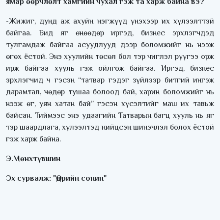
ямар өөрчлөлт хамгийн чухал гэж та харж байна вэ?
-Жижиг, дунд аж ахуйн нэгжүүд үнэхээр их хүлээлттэй
байгаа. Бид яг өнөөдөр иргэд, бизнес эрхлэгчдэд
тулгамдаж байгаа асуудлууд дээр боломжийг нь нээж
өгөх ёстой. Энэ хуулийн төсөл бол тэр чиглэл рүүгээ орж
ирж байгаа хууль гэж ойлгож байгаа. Иргэд, бизнес
эрхлэгчид ч гэсэн “татвар гэдэг зүйлээр битгий ингэж
дарамтал, чөдөр тушаа болоод бай, харин боломжийг нь
нээж өг, уян хатан бай” гэсэн хүсэлтийг маш их тавьж
байсан. Тиймээс энэ удаагийн Татварын багц хууль нь яг
тэр шаардлага, хүлээлтэд нийцсэн шинэчлэл болох ёстой
гэж харж байна.
Э.Мөнхтүвшин
Эх сурвалж: "Өдрийн сонин"