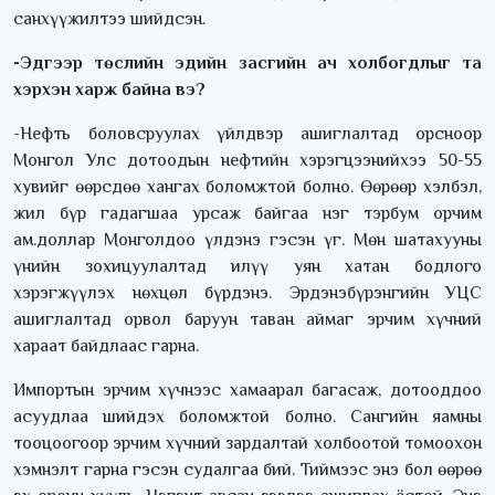
санхүүжилтээ шийдсэн.
-Эдгээр төслийн эдийн засгийн ач холбогдлыг та
хэрхэн харж байна вэ?
-Нефть боловсруулах үйлдвэр ашиглалтад орсноор
Монгол Улс дотоодын нефтийн хэрэгцээнийхээ 50-55
хувийг өөрсдөө хангах боломжтой болно. Өөрөөр хэлбэл,
жил бүр гадагшаа урсаж байгаа нэг тэрбум орчим
ам.доллар Монголдоо үлдэнэ гэсэн үг. Мөн шатахууны
үнийн зохицуулалтад илүү уян хатан бодлого
хэрэгжүүлэх нөхцөл бүрдэнэ. Эрдэнэбүрэнгийн УЦС
ашиглалтад орвол баруун таван аймаг эрчим хүчний
хараат байдлаас гарна.
Импортын эрчим хүчнээс хамаарал багасаж, дотооддоо
асуудлаа шийдэх боломжтой болно. Сангийн яамны
тооцоогоор эрчим хүчний зардалтай холбоотой томоохон
хэмнэлт гарна гэсэн судалгаа бий. Тиймээс энэ бол өөрөө