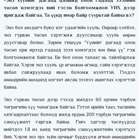
-Энэ хуулийг дагаад цаашид олон гадаад зээлийн
төсөл нэмэгдэх вий гэсэн болгоомжлол УИХ дээр
яригдаж байгаа. Та үүнд ямар байр суурьтай байна вэ?
-Энэ бол анхдагч буюу нэг удаагийн хууль. Өөрөөр хэлбэл,
энэ гурван төсөл хэрэгжиж дууссанаар хууль өөрөө
дуусгавар болно. Зарим гишүүн “Үүнийг дагаад олон
төсөл орж ирээд гадаад зээл нэмэгдэх юм биш үү” гэж
болгоомжилж байгаа. Би бол олон талаас нь тайлбарлаж
байгаа. Хэрэв энэ хууль үр өгөөжөө өгөөд, сайн хэрэгжээд
явбал сайжруулаад явах боломж нээлттэй. Гэхдээ
өнөөдрийн нөхцөлд нэгэнт авсан зээлээ ашиглах хэрэгтэй
байна.
Энэ гурван төсөл дээр гэхэд жилдээ 60 орчим тэрбум
төгрөгийн хүү төлөгдөж байгаа. Гэтэл өрийн тааз, төсвийн
хязгаарлалтаас болоод жилд ердөө 200 тэрбум төгрөгийн
санхүүжилт гаргаж байна. Гэвч эдгээр төслүүдэд
нийтдээ 1.8 их наяд төгрөгийн санхүүжилтийн хэрэгцээ
бий. Хэрэв энэ эрх зүйн орчныг бүрдүүлж өгвөл өнөөдрийн