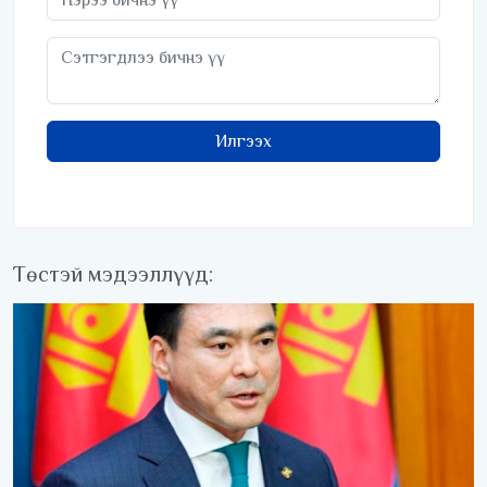
Илгээх
Төстэй мэдээллүүд: