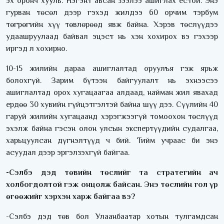
эх оронч хууль. Нэгэнт авсан зээлээ ашиглах ёстой. Энэ
гурван төсөл дээр гэхэд жилдээ 60 орчим тэрбум
төгрөгийн хүү төвлөрөөд явж байна. Хэрэв төслүүдээ
удаашруулаад байвал эцэст нь хэн хохирох вэ гэхээр
иргэд л хохирно.
10-15 жилийн дараа ашиглалтад оруулъя гэж ярьж
болохгүй. Зарим бүтээн байгуулалт нь эхнээсээ
ашиглалтад орох хугацаагаа алдаад, найман жил явахад
ердөө 30 хувийн гүйцэтгэлтэй байна шүү дээ. Сүүлийн 40
гаруй жилийн хугацаанд хэрэгжээгүй томоохон төслүүд
эхэлж байна гэсэн олон улсын экспертүүдийн судалгаа,
харьцуулсан дүгнэлтүүд ч бий. Тийм учраас би энэ
асуудал дээр эргэлзэхгүй байгаа.
-Сэлбэ дэд төвийн төслийг та стратегийн ач
холбогдолтой гэж онцолж байсан. Энэ төслийн гол үр
өгөөжийг хэрхэн харж байгаа вэ?
-Сэлбэ дэд төв бол Улаанбаатар хотын тулгамдсан