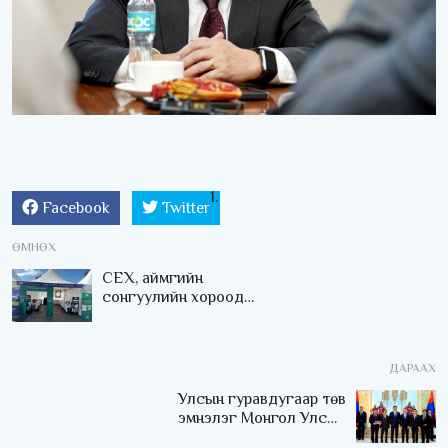
Facebook
Twitter
ӨМНӨХ
СЕХ, аймгийн
сонгуулийн хороод
“Номын баяр”-т оролцож
байна
ДАРААХ
Улсын гуравдугаар төв
эмнэлэг Монгол Улсын
Төрийн соёрхлыг 4 дэх