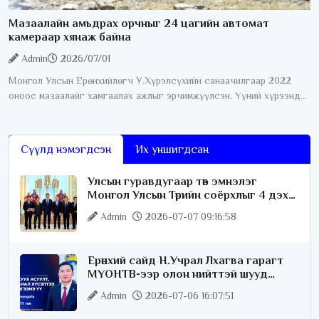
Мазаалайн амьдрах орчныг 24 цагийн автомат
камераар хянаж байна
Admin
2026/07/01
Монгол Улсын Ерөнхийлөгч У.Хүрэлсүхийн санаачилгаар 2022
оноос мазаалайг хамгаалах ажлыг эрчимжүүлсэн. Үүний хүрээнд
өнгөрсөн дөрвөн жилийн хугацаанд хамгааллын олон талт ажил
хэрэгжүүлсний нэг
Сүүлд нэмэгдсэн
Их уншигдсан
Улсын гуравдугаар төв эмнэлэг
Монгол Улсын Төрийн соёрхлыг 4 дэх
удаагаа хүртлээ
Admin
2026-07-07 09:16:58
Ерөнхий сайд Н.Учрал Лхагва гарагт
МҮОНТВ-ээр олон нийттэй шууд
ярилцана
Admin
2026-07-06 16:07:51