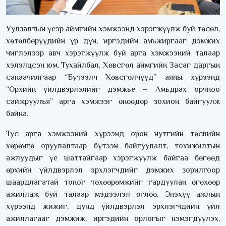
Уулзалтын үеэр аймгийн хэмжээнд хэрэгжүүлж буй төсөл,
хөтөлбөрүүдийн үр дүн, иргэдийн амьжиргааг дэмжих
чиглэлээр авч хэрэгжүүлж буй арга хэмжээний талаар
хэлэлцсэн юм. Тухайлбал, Хөвсгөл аймгийн Засаг даргын
санаачилгаар “Бүтээлч Хөвсгөлчүүд” аяны хүрээнд
“Өрхийн үйлдвэрлэлийг дэмжье – Амьдрах орчноо
сайжруулъя” арга хэмжээг өнөөдөр зохион байгуулж
байна.
Тус арга хэмжээний хүрээнд орон нутгийн төсвийн
хөрөнгө оруулалтаар бүтээн байгуулалт, тохижилтын
ажлуудыг үе шаттайгаар хэрэгжүүлж байгаа бөгөөд
өрхийн үйлдвэрлэл эрхлэгчдийг дэмжих зорилгоор
шаардлагатай тоног төхөөрөмжийг гардуулан өгөхөөр
ажиллаж буй талаар мэдээлэл өглөө. Энэхүү ажлын
хүрээнд жижиг, дунд үйлдвэрлэл эрхлэгчдийн үйл
ажиллагааг дэмжиж, иргэдийн орлогыг нэмэгдүүлэх,