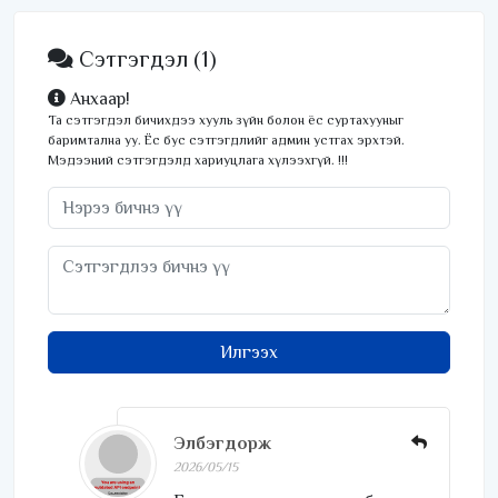
удаагаа хүртлээ
Сэтгэгдэл
(1)
Анхаар!
Та сэтгэгдэл бичихдээ хууль зүйн болон ёс суртахууныг
баримтална уу. Ёс бус сэтгэгдлийг админ устгах эрхтэй.
Мэдээний сэтгэгдэлд хариуцлага хүлээхгүй. !!!
Илгээх
Элбэгдорж
2026/05/15