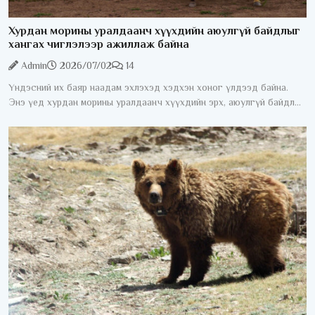
Хурдан морины уралдаанч хүүхдийн аюулгүй байдлыг
хангах чиглэлээр ажиллаж байна
Admin
2026/07/02
14
Үндэсний их баяр наадам эхлэхэд хэдхэн хоног үлдээд байна.
Энэ үед хурдан морины уралдаанч хүүхдийн эрх, аюулгүй байдлыг
хангах асуудал жил бүрийн анхаарлын төвд байдаг. Хурдан
морины