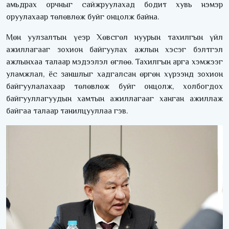
амьдрах орчныг сайжруулахад бодит хувь нэмэр
оруулахаар төлөвлөж буйг онцолж байна.
Мөн уулзалтын үеэр Хөвсгөл нуурын тахилгын үйл
ажиллагааг зохион байгуулах ажлын хэсэг бэлтгэл
ажлынхаа талаар мэдээлэл өглөө. Тахилгын арга хэмжээг
уламжлал, ёс заншлыг хадгалсан өргөн хүрээнд зохион
байгуулалахаар төлөвлөж буйг онцолж, холбогдох
байгууллагуудын хамтын ажиллагааг ханган ажиллаж
байгаа талаар танилцууллаа гэв.