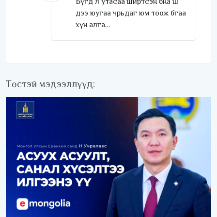
Бүгд л утасаа ширтсэн бна ш
дээ юугаа чрьдаг юм тоож бгаа
хүн алга…
Төстэй мэдээллүүд: