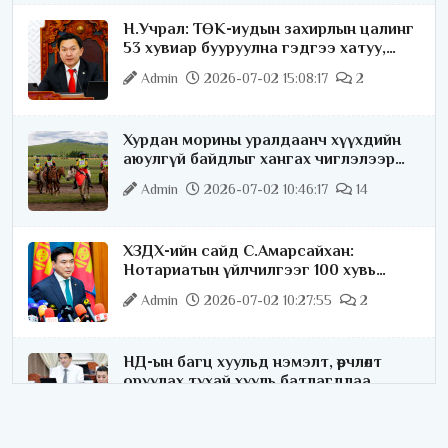
Н.Учрал: ТӨК-иудын захирлын цалинг
53 хувиар бууруулна гэдгээ хатуу,
хариуцлагатайгаар хэлье
Admin
2026-07-02 15:08:17
2
Хурдан морины уралдаанч хүүхдийн
аюулгүй байдлыг хангах чиглэлээр
ажиллаж байна
Admin
2026-07-02 10:46:17
14
ХЗДХ-ийн сайд С.Амарсайхан:
Нотариатын үйлчилгээг 100 хувь
цахимжуулна
Admin
2026-07-02 10:27:55
2
НД-ын багц хуульд нэмэлт, өөрчлөлт
оруулах тухай хууль батлагдлаа
Admin
2026-07-02 10:21:16