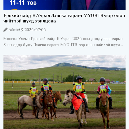
Ерөнхий сайд Н.Учрал Лхагва гарагт МҮОНТВ-ээр олон
нийттэй шууд ярилцана
Admin
2026/07/06
Монгол Улсын Ерөнхий сайд Н.Учрал 2026 оны долдугаар сарын
8-ны өдөр буюу Лхагва гарагт МҮОНТВ-ээр олон нийттэй шууд
ярилцана. "Ерөнхий сайдаас асууя" шууд ярилцлага 20:40-23:00