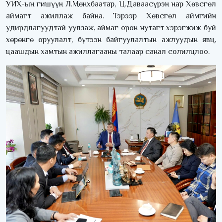
УИХ-ын гишүүн Л.Мөнхбаатар, Ц.Даваасүрэн нар Хөвсгөл
аймагт ажиллаж байна. Тэрээр Хөвсгөл аймгийн
удирдлагуудтай уулзаж, аймаг орон нутагт хэрэгжиж буй
хөрөнгө оруулалт, бүтээн байгуулалтын ажлуудын явц,
цаашдын хамтын ажиллагааны талаар санал солилцлоо.